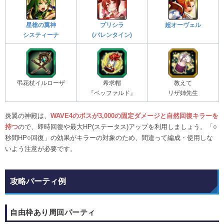
星槍の翼神
プリシラ
超オーヴェル
システィーナ
(バレンタイン)
弔花杖イルローザ
希求帽
教えて
『ベッファルド』
リザ姉先生
炎翼の神殿は、
WAVE4のボスが3,000の固定ダメージと自然回復キラーを
持つ
ので、即時回復や最大HP(ステータス)アップを利用しましょう。「○
秒間HP○回復」の効果がキラーの対象のため、間違って編成・使用しな
いよう注意が必要です。
攻略パーティ例
自由枠あり周回パーティ