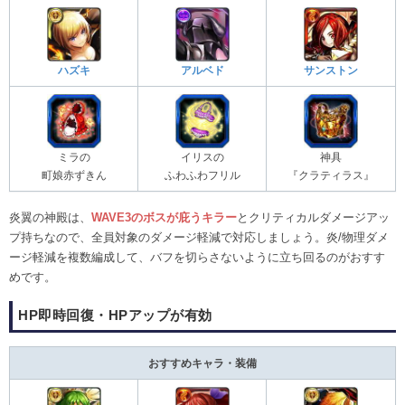
ハズキ
アルベド
サンストン
ミラの
イリスの
神具
町娘赤ずきん
ふわふわフリル
『クラティラス』
炎翼の神殿は、
WAVE3のボスが庇うキラー
とクリティカルダメージアッ
プ持ちなので、全員対象のダメージ軽減で対応しましょう。炎/物理ダメ
ージ軽減を複数編成して、バフを切らさないように立ち回るのがおすす
めです。
HP即時回復・HPアップが有効
おすすめキャラ・装備