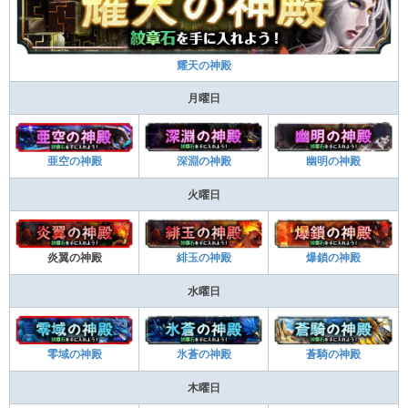
耀天の神殿
月曜日
亜空の神殿
深淵の神殿
幽明の神殿
火曜日
炎翼の神殿
緋玉の神殿
爆鎖の神殿
水曜日
零域の神殿
氷蒼の神殿
蒼騎の神殿
木曜日