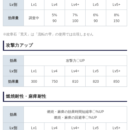
Lv別
Lv1
Lv4
Lv4+
Lv5
Lv5+
5%
7%
6%
8%
効果量
調査中
90
100
90
150
※紋章石「荒天」は「流転の雫」の使用では出現しません
攻撃力アップ
効果
攻撃力〇UP
Lv別
Lv1
Lv4
Lv4+
Lv5
Lv5+
効果量
300
750
810
820
850
燃焼耐性・麻痺耐性
燃焼・麻痺の効果時間短縮率〇%UP
効果
燃焼・麻痺の回避率〇%UP
Lv別
Lv1
Lv4
Lv4+
Lv5
Lv5+