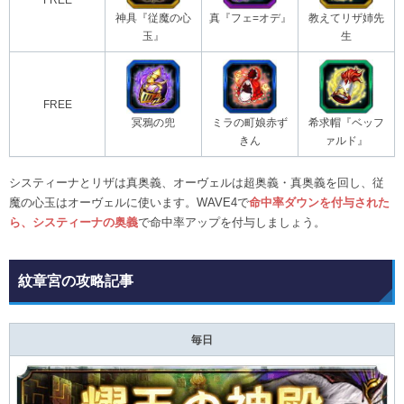
FREE
神具『従魔の心
真『フェ=オデ』
教えてリザ姉先
玉』
生
FREE
冥鴉の兜
ミラの町娘赤ず
希求帽『ベッフ
きん
ァルド』
システィーナとリザは真奥義、オーヴェルは超奥義・真奥義を回し、従
魔の心玉はオーヴェルに使います。WAVE4で
命中率ダウンを付与された
ら、システィーナの奥義
で命中率アップを付与しましょう。
紋章宮の攻略記事
毎日