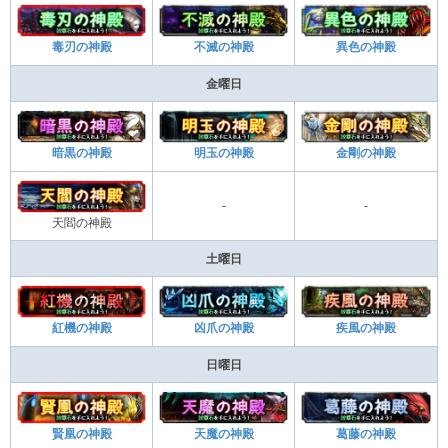
毒刃の神殿
不滅の神殿
異色の神殿
金曜日
暗黒の神殿
明玉の神殿
金剛の神殿
-
-
天閻の神殿
土曜日
紅機の神殿
凶爪の神殿
疾風の神殿
日曜日
賢凰の神殿
天魔の神殿
葛藤の神殿