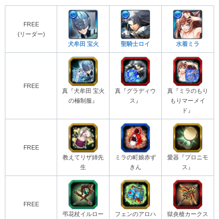
FREE
(リーダー)
犬牟田 宝火
聖騎士ロイ
水着ミラ
FREE
真『犬牟田 宝火
真『グラディウ
真『ミラのもり
の極制服』
ス』
もりマーメイ
ド』
FREE
教えてリザ姉先
ミラの町娘赤ず
愛器『プロニモ
生
きん
ス』
FREE
弔花杖イルロー
フェンのアロハ
獄炎槍カークス