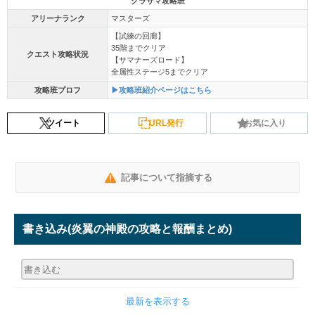
グラサマ攻略班
アリーナランク
マスターズ
【試練の回廊】
35階までクリア
クエスト攻略状況
【サマナーズロード】
全属性ステージ5までクリア
攻略班プロフ
▶攻略班紹介ページはこちら
ツイート
URL発行
お気に入り
記事について指摘する
書き込み
(炎翼の神殿の攻略と報酬まとめ)
最新を表示する