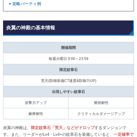
▼攻略パーティ例
炎翼の神殿の基本情報
開催期間
毎週火曜日 0:00～23:59
限定紋章石
荒天(防御装備CT速度&防御力UP)
出現しやすい紋章石
攻撃力アップ
燃焼耐性
麻痺耐性
クリティカルダメージアップ
炎翼の神殿は、
限定紋章石「荒天」などがドロップ
するダンジョンで
す。また、リーダーがLv4・Lv4+の紋章石を装備していると、
一定確率で