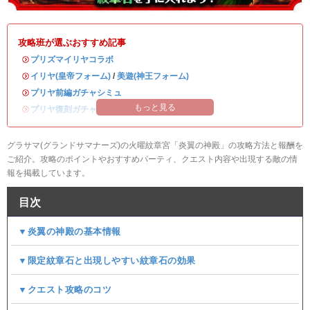
攻略班が選ぶおすすめ記事
・
プリズマイリヤコラボ
・
イリヤ(皇帝フォーム)
/
美遊(神王フォーム)
・
プリヤ前編ガチャシミュ
もっと見る
・
プリヤ復刻ガチャシミュ
グラサマ(グランドサマナーズ)の火曜紋章宮「炎翼の神殿」の攻略方法と報酬を
ご紹介。攻略のポイントやおすすめパーティ、クエスト内容や出現する敵の情
報を掲載しています。
目次
▼炎翼の神殿の基本情報
▼限定紋章石と出現しやすい紋章石の効果
▼クエスト攻略のコツ