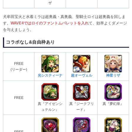
ザ
犬牟田宝火と水着ミラは超奥義・真奥義、聖騎士ロイは超奥義を回しま
す。
WAVE4ではロイのファントムバレットを入れ
て、効率よくダメージ
を与えましょう。
コラボなし&自由枠あり
FREE
(リーダー)
光システィーナ
超オーヴェル
神星リザ
FREE
真『アイゼンシ
真『ジークフリ
真『夢幻単』
ュテルン』
ード』