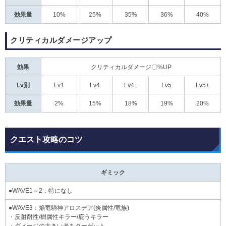
効果量
10%
25%
35%
36%
40%
クリティカルダメージアップ
効果
クリティカルダメージ〇%UP
Lv別
Lv1
Lv4
Lv4+
Lv5
Lv5+
効果量
2%
15%
18%
19%
20%
クエスト攻略のコツ
ギミック
●WAVE1～2：特になし
●WAVE3：焔竜騎神アロスデア(炎属性/竜族)
・反射耐性/樹属性キラー/庇うキラー