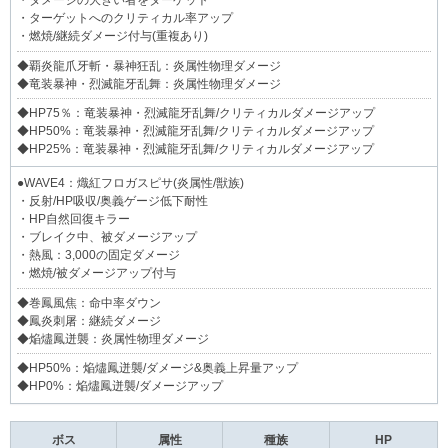
・ダメージの大きい者をターゲット
・ターゲットへのクリティカル率アップ
・燃焼/継続ダメージ付与(重複あり)
◆覇炎龍爪牙斬・暴神狂乱：炎属性物理ダメージ
◆竜装暴神・烈滅龍牙乱舞：炎属性物理ダメージ
◆HP75％：竜装暴神・烈滅龍牙乱舞/クリティカルダメージアップ
◆HP50%：竜装暴神・烈滅龍牙乱舞/クリティカルダメージアップ
◆HP25%：竜装暴神・烈滅龍牙乱舞/クリティカルダメージアップ
●WAVE4：熾紅フロガスピサ(炎属性/獣族)
・反射/HP吸収/奥義ゲージ低下耐性
・HP自然回復キラー
・ブレイク中、被ダメージアップ
・熱風：3,000の固定ダメージ
・燃焼/被ダメージアップ付与
◆巻鳳風焦：命中率ダウン
◆鳳炎刺屠：継続ダメージ
◆焔燼鳳迸襲：炎属性物理ダメージ
◆HP50%：焔燼鳳迸襲/ダメージ&奥義上昇量アップ
◆HP0%：焔燼鳳迸襲/ダメージアップ
ボス
属性
種族
HP