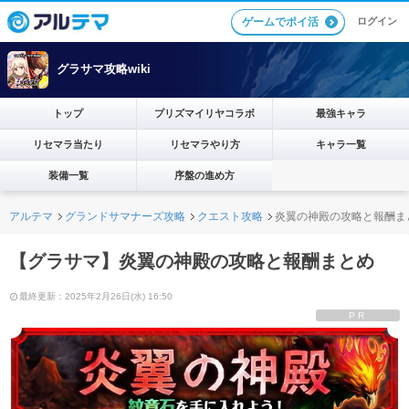
ログイン
ゲームでポイ活
グラサマ攻略wiki
トップ
プリズマイリヤコラボ
最強キャラ
リセマラ当たり
リセマラやり方
キャラ一覧
装備一覧
序盤の進め方
アルテマ
グランドサマナーズ攻略
クエスト攻略
炎翼の神殿の攻略と報酬ま
【グラサマ】炎翼の神殿の攻略と報酬まとめ
最終更新：2025年2月26日(水) 16:50
PR