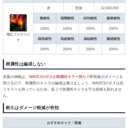
炎
獣族
32,000,000
毒耐性
暗闇耐性
封印耐性
麻痺耐性
100%
100%
200%
200%
熾紅フロガスピ
病気耐性
気絶耐性
凍結耐性
燃焼耐性
サ
200%
200%
200%
200%
樹属性は編成しない
炎翼の神殿は、
WAVE3のボスが樹属性キラー持ち
で即死級のダメージを
受けるので、樹属性のキャラの編成は避けましょう。WAVE3のボスは庇
うキラーも持っているため、庇うで樹属性キャラを守る戦術も取れませ
ん。
耐久はダメージ軽減が有効
おすすめキャラ・装備