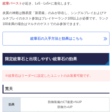
紋章バースト
が起き、Lv5・Lv5+に進化します。
炎翼の神殿は難易度「新星級」のみが存在し、シングルプレイおよびマ
ルチプレイのホスト参加はプレイヤーランク100以上が必要です。ランク
100未満の場合はマルチのゲストでのみ参加できます。
紋章石の入手方法と効果はこちら
限定紋章石と出現しやすい紋章石の効果
※紋章石はリーダーに設定したユニットのみ装着可能です。
荒天
防御装備のCT速度○%UP
効果
防御力○UP