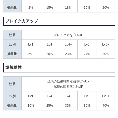
効果量
2%
15%
18%
19%
20%
ブレイク力アップ
効果
ブレイク力を〇%UP
Lv別
Lv1
Lv4
Lv4+
Lv5
Lv5+
効果量
5%
20%
23%
24%
30%
燃焼耐性
燃焼の効果時間短縮率〇%UP
効果
燃焼の回避率〇%UP
Lv別
Lv1
Lv4
Lv4+
Lv5
Lv5+
効果量
10%
25%
35%
36%
40%