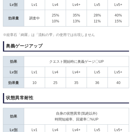
Lv別
Lv1
Lv4
Lv4+
Lv5
Lv5+
25%
35%
28%
40%
効果量
調査中
10%
13%
11%
15%
※紋章石「綺羅」は「流転の雫」の使用では出現しません
奥義ゲージアップ
効果
クエスト開始時に奥義ゲージ〇UP
Lv別
Lv1
Lv4
Lv4+
Lv5
Lv5+
効果量
10
25
35
36
40
状態異常耐性
自身の状態異常(気絶以外)
効果
時間短縮率、回避率〇%UP
Lv別
Lv1
Lv4
Lv4+
Lv5
Lv5+