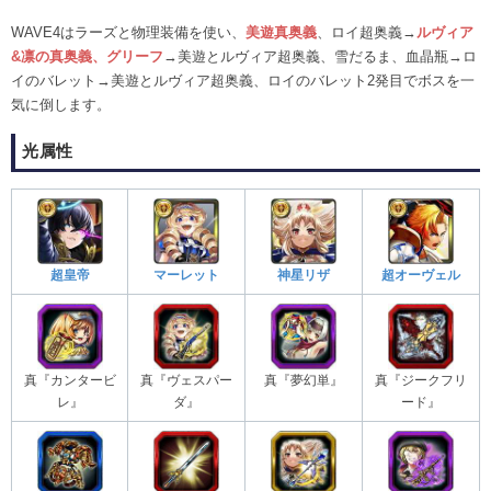
WAVE4はラーズと物理装備を使い、
美遊真奥義
、ロイ超奥義→
ルヴィア
&凛の真奥義、グリーフ
→美遊とルヴィア超奥義、雪だるま、血晶瓶→ロ
イのバレット→美遊とルヴィア超奥義、ロイのバレット2発目でボスを一
気に倒します。
光属性
超皇帝
マーレット
神星リザ
超オーヴェル
真『カンタービ
真『ヴェスパー
真『夢幻単』
真『ジークフリ
レ』
ダ』
ード』