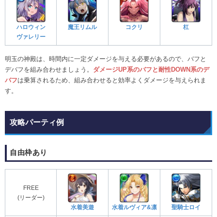
ハロウィン
魔王リムル
コクリ
杠
ヴァレリー
明玉の神殿は、時間内に一定ダメージを与える必要があるので、バフと
デバフを組み合わせましょう。
ダメージUP系のバフと耐性DOWN系のデ
バフ
は乗算されるため、組み合わせると効率よくダメージを与えられま
す。
攻略パーティ例
自由枠あり
FREE
(リーダー)
水着美遊
水着ルヴィア&凛
聖騎士ロイ