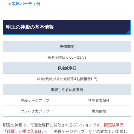
▼攻略パーティ例
明玉の神殿の基本情報
開催期間
毎週金曜日 0:00～23:59
限定紋章石
綺羅(気絶以外の短縮率&被回復量UP)
出現しやすい紋章石
奥義ゲージアップ
状態異常耐性
ブレイク力アップ
燃焼耐性
明玉の神殿は、毎週金曜日に開催されるダンジョンです。
限定紋章石
「綺羅」が手に入る
ほか、「奥義ゲージアップ」などの紋章石が出現し