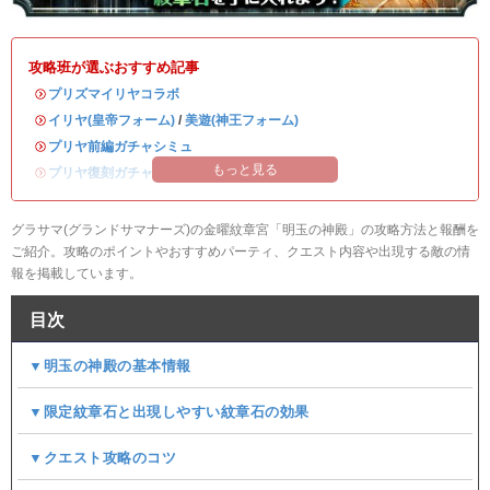
攻略班が選ぶおすすめ記事
・
プリズマイリヤコラボ
・
イリヤ(皇帝フォーム)
/
美遊(神王フォーム)
・
プリヤ前編ガチャシミュ
もっと見る
・
プリヤ復刻ガチャシミュ
グラサマ(グランドサマナーズ)の金曜紋章宮「明玉の神殿」の攻略方法と報酬を
ご紹介。攻略のポイントやおすすめパーティ、クエスト内容や出現する敵の情
報を掲載しています。
目次
▼明玉の神殿の基本情報
▼限定紋章石と出現しやすい紋章石の効果
▼クエスト攻略のコツ