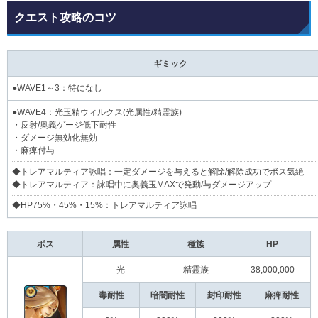
クエスト攻略のコツ
ギミック
●WAVE1～3：特になし
●WAVE4：光玉精ウィルクス(光属性/精霊族)
・反射/奥義ゲージ低下耐性
・ダメージ無効化無効
・麻痺付与
◆トレアマルティア詠唱：一定ダメージを与えると解除/解除成功でボス気絶
◆トレアマルティア：詠唱中に奥義玉MAXで発動/与ダメージアップ
◆HP75%・45%・15%：トレアマルティア詠唱
ボス
属性
種族
HP
光
精霊族
38,000,000
毒耐性
暗闇耐性
封印耐性
麻痺耐性