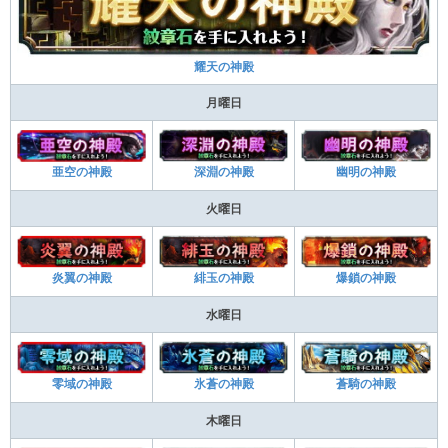
耀天の神殿
月曜日
亜空の神殿
深淵の神殿
幽明の神殿
火曜日
炎翼の神殿
緋玉の神殿
爆鎖の神殿
水曜日
零域の神殿
氷蒼の神殿
蒼騎の神殿
木曜日