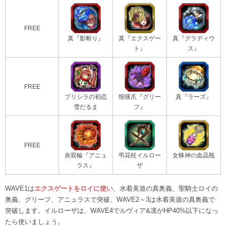
FREE
真『影斬り』
真『エクスゲー
真『グラディウ
ト』
ス』
FREE
プリシラの初恋
恨嘆爪『グリー
真『ラーズ』
雪だるま
フ』
FREE
炎双輪『アニュ
弔花杖イルロー
女蛛神の血晶瓶
ラス』
ザ
WAVE1は
エクスゲートをロイに使い
、水着美遊の真奥義、聖騎士ロイの
奥義、グリーフ、アニュラスで突破、WAVE2～3は水着美遊の真奥義で
突破します。イルローザは、WAVE4でルヴィア&凛がHP40%以下になっ
たら使いましょう。