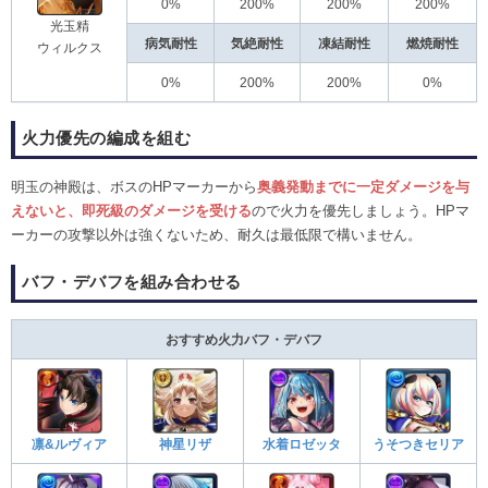
0%
200%
200%
200%
光玉精
病気耐性
気絶耐性
凍結耐性
燃焼耐性
ウィルクス
0%
200%
200%
0%
火力優先の編成を組む
明玉の神殿は、ボスのHPマーカーから
奥義発動までに一定ダメージを与
えないと、即死級のダメージを受ける
ので火力を優先しましょう。HPマ
ーカーの攻撃以外は強くないため、耐久は最低限で構いません。
バフ・デバフを組み合わせる
おすすめ火力バフ・デバフ
凛&ルヴィア
神星リザ
水着ロゼッタ
うそつきセリア