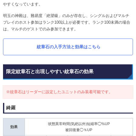
やすくなっています。
明玉の神殿は、難易度「絶望級」のみが存在し、シングルおよびマルチ
プレイのホスト参加はランク100以上が必要です。ランク100未満の場合
は、マルチのゲストでのみ参加できます。
紋章石の入手方法と効果はこちら
限定紋章石と出現しやすい紋章石の効果
※紋章石はリーダーに設定したユニットのみ装着可能です。
綺羅
状態異常時間(気絶以外)短縮率◯%UP
効果
被回復量◯％UP