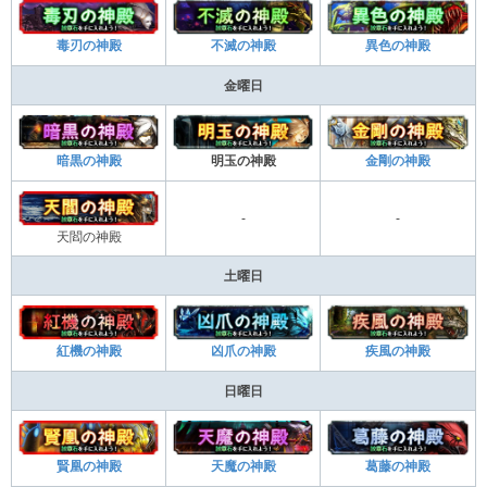
毒刃の神殿
不滅の神殿
異色の神殿
金曜日
暗黒の神殿
明玉の神殿
金剛の神殿
-
-
天閻の神殿
土曜日
紅機の神殿
凶爪の神殿
疾風の神殿
日曜日
賢凰の神殿
天魔の神殿
葛藤の神殿