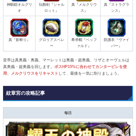
神騎鎧オルグリ
玩飾剣『シャル
真『メルクリウ
真『ストラグラ
オ
ロット』
ス』
ンス』
真『影斬り』
グロリアスベレ
希求帽『ベッフ
防護衣『ヴァイ
ー
ァルド』
パー』
皇帝は真奥義・奥義、マーレットは奥義・超奥義、リザとオーヴェルは
真奥義・超奥義を回します。
ボスHP15%に合わせてカンタービレを使
用、メルクリウスをリキャスト
して、最後を一気に削りましょう。
紋章宮の攻略記事
毎日