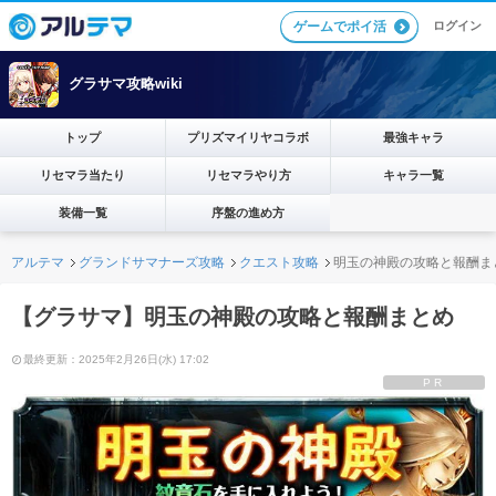
ログイン
ゲームでポイ活
グラサマ攻略wiki
トップ
プリズマイリヤコラボ
最強キャラ
リセマラ当たり
リセマラやり方
キャラ一覧
装備一覧
序盤の進め方
アルテマ
グランドサマナーズ攻略
クエスト攻略
明玉の神殿の攻略と報酬ま
【グラサマ】明玉の神殿の攻略と報酬まとめ
最終更新：2025年2月26日(水) 17:02
PR