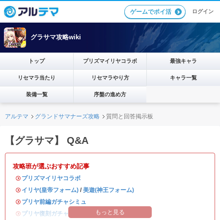
ログイン
ゲームでポイ活
グラサマ攻略wiki
トップ
プリズマイリヤコラボ
最強キャラ
リセマラ当たり
リセマラやり方
キャラ一覧
装備一覧
序盤の進め方
アルテマ
グランドサマナーズ攻略
質問と回答掲示板
【グラサマ】 Q&A
攻略班が選ぶおすすめ記事
・
プリズマイリヤコラボ
・
イリヤ(皇帝フォーム)
/
美遊(神王フォーム)
・
プリヤ前編ガチャシミュ
もっと見る
・
プリヤ復刻ガチャシミュ