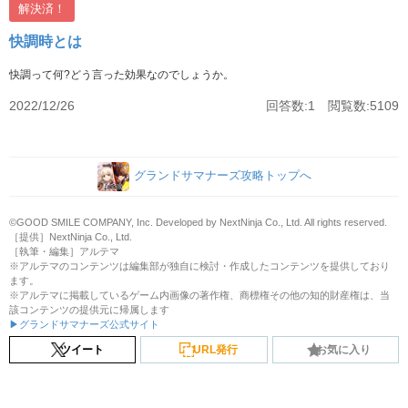
解決済！
快調時とは
快調って何?どう言った効果なのでしょうか。
2022/12/26
回答数:1 閲覧数:5109
グランドサマナーズ攻略トップへ
©GOOD SMILE COMPANY, Inc. Developed by NextNinja Co., Ltd. All rights reserved.
［提供］NextNinja Co., Ltd.
［執筆・編集］アルテマ
※アルテマのコンテンツは編集部が独自に検討・作成したコンテンツを提供しており
ます。
※アルテマに掲載しているゲーム内画像の著作権、商標権その他の知的財産権は、当
該コンテンツの提供元に帰属します
▶グランドサマナーズ公式サイト
ツイート
URL発行
お気に入り