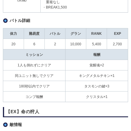
重複なし
・BREAK1,500
バトル詳細
体力
難易度
バトル
グラン
RANK
EXP
20
6
2
10,000
5,400
2,700
ミッション
報酬
1人も倒れずにクリア
覚醒魂×2
同ユニット無しでクリア
キングメタルチキン×1
180秒以内でクリア
タスモンの鍵×3
コンプ報酬
クリスタル×1
【EX】命の狩人
敵情報