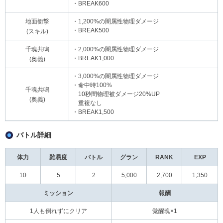
・BREAK600
地面衝撃
・1,200%の闇属性物理ダメージ
・BREAK500
(スキル)
千魂共鳴
・2,000%の闇属性物理ダメージ
・BREAK1,000
(奥義)
・3,000%の闇属性物理ダメージ
・命中時100%
千魂共鳴
10秒間物理被ダメージ20%UP
(奥義)
重複なし
・BREAK1,500
バトル詳細
体力
難易度
バトル
グラン
RANK
EXP
10
5
2
5,000
2,700
1,350
ミッション
報酬
1人も倒れずにクリア
覚醒魂×1