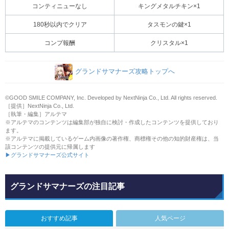
コンティニューなし
キングメタルチキン×1
180秒以内でクリア
タスモンの鍵×1
コンプ報酬
クリスタル×1
グランドサマナーズ攻略トップへ
©GOOD SMILE COMPANY, Inc. Developed by NextNinja Co., Ltd. All rights reserved.
［提供］NextNinja Co., Ltd.
［執筆・編集］アルテマ
※アルテマのコンテンツは編集部が独自に検討・作成したコンテンツを提供しており
ます。
※アルテマに掲載しているゲーム内画像の著作権、商標権その他の知的財産権は、当
該コンテンツの提供元に帰属します
▶グランドサマナーズ公式サイト
グランドサマナーズの注目記事
おすすめ記事
人気ページ