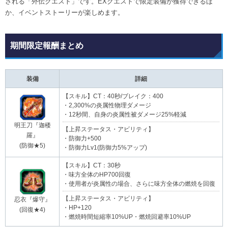
される「外伝クエスト」です。EXクエストで限定装備が獲得できるほ
か、イベントストーリーが楽しめます。
期間限定報酬まとめ
装備
詳細
【スキル】CT：40秒/ブレイク：400
・2,300%の炎属性物理ダメージ
・12秒間、自身の炎属性被ダメージ25%軽減
明王刀『迦楼
【上昇ステータス・アビリティ】
羅』
・防御力+500
(防御★5)
・防御力Lv1(防御力5%アップ)
【スキル】CT：30秒
・味方全体のHP700回復
・使用者が炎属性の場合、さらに味方全体の燃焼を回復
【上昇ステータス・アビリティ】
忍衣『爆守』
・HP+120
(回復★4)
・燃焼時間短縮率10%UP・燃焼回避率10%UP