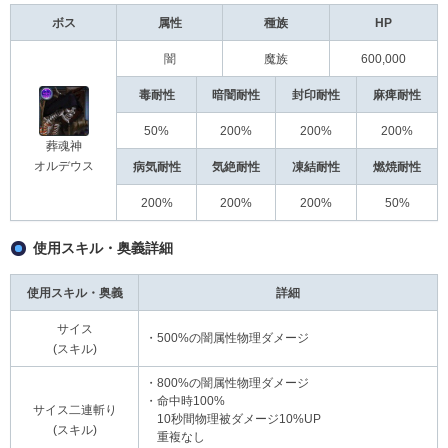
ボス
属性
種族
HP
闇
魔族
600,000
毒耐性
暗闇耐性
封印耐性
麻痺耐性
50%
200%
200%
200%
葬魂神
オルデウス
病気耐性
気絶耐性
凍結耐性
燃焼耐性
200%
200%
200%
50%
使用スキル・奥義詳細
使用スキル・奥義
詳細
サイス
・500%の闇属性物理ダメージ
(スキル)
・800%の闇属性物理ダメージ
・命中時100%
サイス二連斬り
10秒間物理被ダメージ10%UP
(スキル)
重複なし