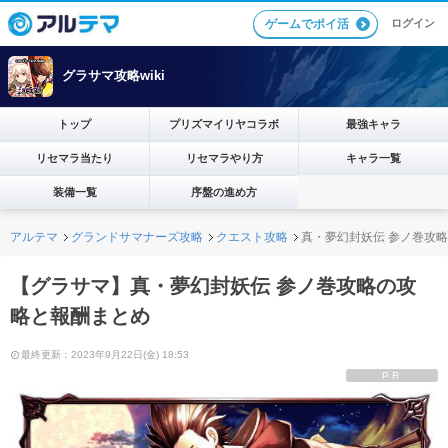
ログイン
ゲームでポイ活
グラサマ攻略wiki
トップ
プリズマイリヤコラボ
最強キャラ
リセマラ当たり
リセマラやり方
キャラ一覧
装備一覧
序盤の進め方
アルテマ
グランドサマナーズ攻略
クエスト攻略
真・夢幻封妖伝 参ノ巻攻
【グラサマ】真・夢幻封妖伝 参ノ巻攻略の攻
略と報酬まとめ
最終更新：2023年9月22日(金) 18:53
PR