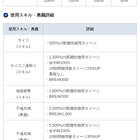
200%
200%
200%
50%
使用スキル・奥義詳細
使用スキル・奥義
詳細
サイス
・500%の闇属性物理ダメージ
(スキル)
・1,300%の闇属性物理ダメージ
・命中時100%
サイス二連斬り
10秒間物理被ダメージ15%UP
(スキル)
重複なし
・BREAK600
地面衝撃
・1,800%の闇属性物理ダメージ
・BREAK500
(スキル)
千魂共鳴
・2,500%の闇属性物理ダメージ
・BREAK1,000
(奥義)
・5,500%の闇属性物理ダメージ
・命中時100%
千魂共鳴
10秒間物理被ダメージ30%UP
(奥義)