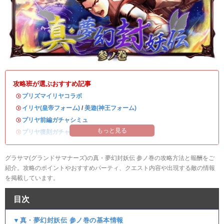
攻略班が選ぶおすすめ記事
・
プリズマイリヤコラボ
・
イリヤ(皇帝フォーム)
/
美遊(神王フォーム)
・
プリヤ前編ガチャシミュ
もっと見る
・
プリヤ復刻ガチャシミュ
グラサマ(グランドサマナーズ)の真・夢幻封妖伝 参ノ巻の攻略方法と報酬をご
紹介。攻略のポイントやおすすめパーティ、クエスト内容や出現する敵の情報
を掲載しています。
目次
▼真・夢幻封妖伝 参ノ巻の基本情報