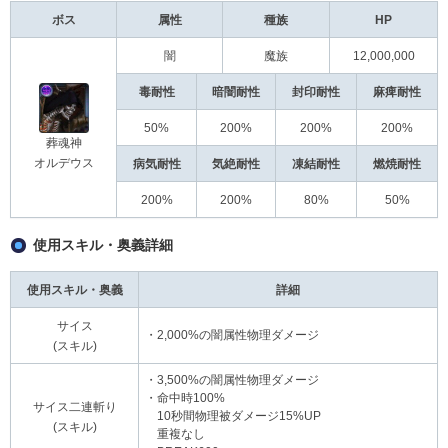
ボス
属性
種族
HP
闇
魔族
12,000,000
毒耐性
暗闇耐性
封印耐性
麻痺耐性
50%
200%
200%
200%
葬魂神
オルデウス
病気耐性
気絶耐性
凍結耐性
燃焼耐性
200%
200%
80%
50%
使用スキル・奥義詳細
使用スキル・奥義
詳細
サイス
・2,000%の闇属性物理ダメージ
(スキル)
・3,500%の闇属性物理ダメージ
・命中時100%
サイス二連斬り
10秒間物理被ダメージ15%UP
(スキル)
重複なし