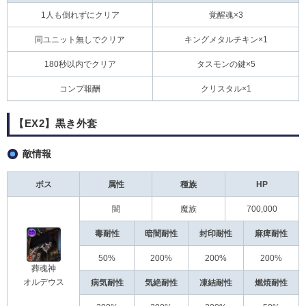
1人も倒れずにクリア
覚醒魂×3
同ユニット無しでクリア
キングメタルチキン×1
180秒以内でクリア
タスモンの鍵×5
コンプ報酬
クリスタル×1
【EX2】黒き外套
敵情報
ボス
属性
種族
HP
闇
魔族
700,000
毒耐性
暗闇耐性
封印耐性
麻痺耐性
50%
200%
200%
200%
葬魂神
オルデウス
病気耐性
気絶耐性
凍結耐性
燃焼耐性