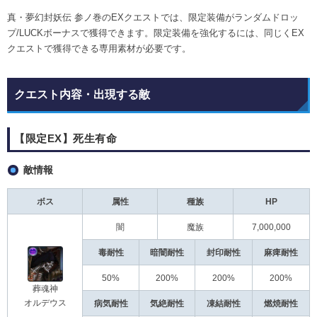
真・夢幻封妖伝 参ノ巻のEXクエストでは、限定装備がランダムドロッ
プ/LUCKボーナスで獲得できます。限定装備を強化するには、同じくEX
クエストで獲得できる専用素材が必要です。
クエスト内容・出現する敵
【限定EX】死生有命
敵情報
ボス
属性
種族
HP
闇
魔族
7,000,000
毒耐性
暗闇耐性
封印耐性
麻痺耐性
50%
200%
200%
200%
葬魂神
オルデウス
病気耐性
気絶耐性
凍結耐性
燃焼耐性