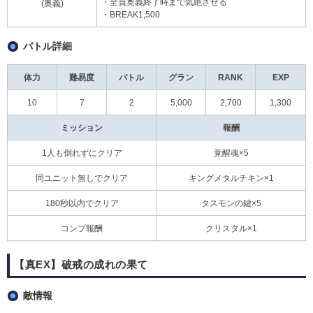
・全員奥義終了時まで気絶させる
(奥義)
・BREAK1,500
バトル詳細
体力
難易度
バトル
グラン
RANK
EXP
10
7
2
5,000
2,700
1,300
ミッション
報酬
1人も倒れずにクリア
覚醒魂×5
同ユニット無しでクリア
キングメタルチキン×1
180秒以内でクリア
タスモンの鍵×5
コンプ報酬
クリスタル×1
【真EX】破戒の成れの果て
敵情報