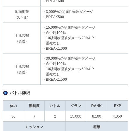
・BREAK600
地面衝撃
・3,000%の闇属性物理ダメージ
・BREAK500
(スキル)
・15,000%の闇属性物理ダメージ
・命中時100%
千魂共鳴
10秒間物理被ダメージ20%UP
(奥義)
重複なし
・BREAK1,000
・30,000%の闇属性物理ダメージ
・命中時100%
千魂共鳴
10秒間物理被ダメージ50%UP
(奥義)
重複なし
・BREAK1,500
バトル詳細
体力
難易度
バトル
グラン
RANK
EXP
30
7
2
15,000
8,100
4,050
ミッション
報酬