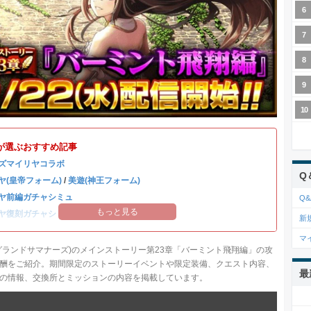
が選ぶおすすめ記事
ズマイリヤコラボ
Q
ヤ(皇帝フォーム)
/
美遊(神王フォーム)
ヤ前編ガチャシミュ
Q&
もっと見る
ヤ復刻ガチャシミュ
新
マ
グランドサマナーズ)のメインストーリー第23章「バーミント飛翔編」の攻
酬をご紹介。期間限定のストーリーイベントや限定装備、クエスト内容、
最
の情報、交換所とミッションの内容を掲載しています。