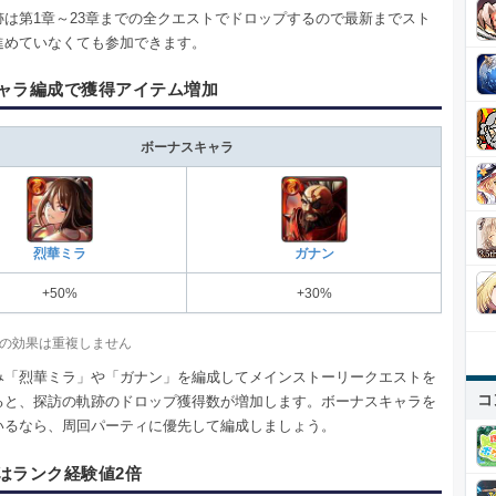
跡は第1章～23章までの全クエストでドロップするので最新までスト
進めていなくても参加できます。
ャラ編成で獲得アイテム増加
ボーナスキャラ
烈華ミラ
ガナン
+50%
+30%
の効果は重複しません
み「烈華ミラ」や「ガナン」を編成してメインストーリークエストを
コ
ると、探訪の軌跡のドロップ獲得数が増加します。ボーナスキャラを
いるなら、周回パーティに優先して編成しましょう。
はランク経験値2倍