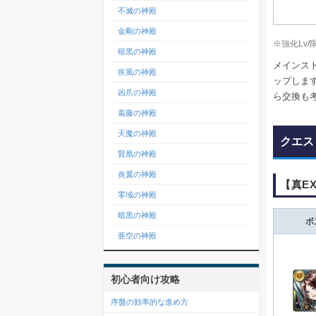
不滅の神殿
金剛の神殿
※強化Lv
暗黒の神殿
メインス
疾風の神殿
ップしま
凶爪の神殿
ら交換も
葛藤の神殿
天魔の神殿
クエス
賢凰の神殿
炎翼の神殿
【真E
零域の神殿
暗黒の神殿
ボ
亜空の神殿
初心者向け攻略
序盤の効率的な進め方