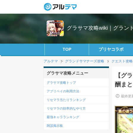
グラサマ攻略wiki｜グラン
TOP
プリヤコラボ
アルテマ
グランドサマナーズ攻略
クエスト攻略
グラサマ攻略メニュー
【グラ
グラサマ攻略トップ
酬まと
アプリペイの利用方法
最終更新
リセマラ当たりランキング
リセマラの効率的なやり方
最強キャラランキング
雑談掲示板