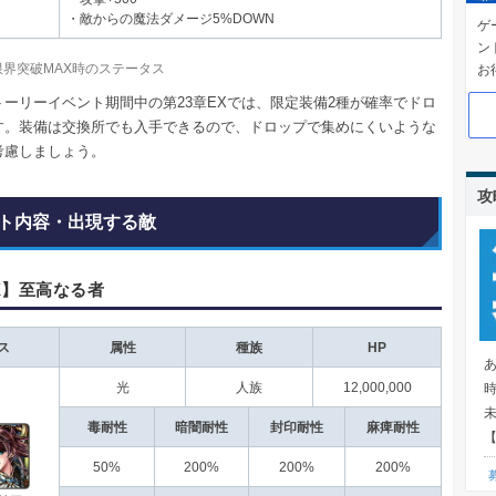
・敵からの魔法ダメージ5%DOWN
ゲ
ン
/限界突破MAX時のステータス
お
トーリーイベント期間中の第23章EXでは、限定装備2種が確率でドロ
す。装備は交換所でも入手できるので、ドロップで集めにくいような
考慮しましょう。
攻
ト内容・出現する敵
X】至高なる者
ス
属性
種族
HP
光
人族
12,000,000
毒耐性
暗闇耐性
封印耐性
麻痺耐性
【
50%
200%
200%
200%