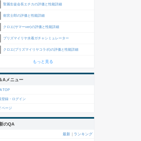
聖麗生徒会長エチカの評価と性能詳細
衛宮士郎の評価と性能詳細
クロエ(サマーver)の評価と性能詳細
プリズマイリヤ水着ガチャシミュレーター
クロエ(プリズマイリヤコラボ)の評価と性能詳細
もっと見る
＆Aメニュー
A TOP
規登録・ログイン
イページ
新のQA
最新
|
ランキング