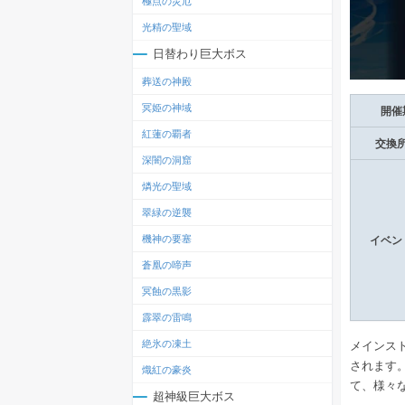
極点の災厄
光精の聖域
日替わり巨大ボス
葬送の神殿
冥姫の神域
開催
紅蓮の覇者
交換
深闇の洞窟
燐光の聖域
翠緑の逆襲
機神の要塞
イベン
蒼凰の啼声
冥蝕の黒影
霹翠の雷鳴
絶氷の凍土
メインス
されます
熾紅の豪炎
て、様々
超神級巨大ボス