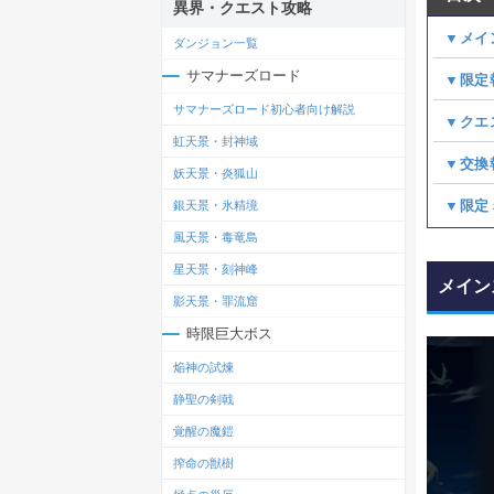
異界・クエスト攻略
▼メイ
ダンジョン一覧
サマナーズロード
▼限定
サマナーズロード初心者向け解説
▼クエ
虹天景・封神域
▼交換
妖天景・炎狐山
▼限定
銀天景・氷精境
風天景・毒竜島
星天景・刻神峰
メイン
影天景・罪流窟
時限巨大ボス
焔神の試煉
静聖の剣戟
覚醒の魔鎧
搾命の獣樹