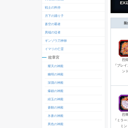
戦士の矜持
月下の踊り子
装
蒼空の覇者
異端の従者
ギンゾウ刀神禄
イマリの亡霊
紋章宮
烈
『ブレイ
耀天の神殿
ン
幽明の神殿
深淵の神殿
爆鎖の神殿
緋玉の神殿
蒼騎の神殿
烈
氷蒼の神殿
『ミラー
異色の神殿
ミン