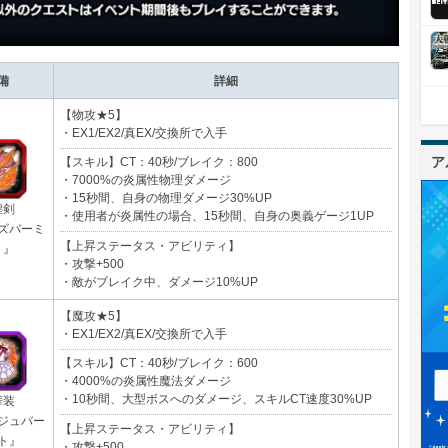
備
詳細
【物攻★5】
・EX1/EX2/真EX/交換所で入手
ア
【スキル】CT：40秒/ブレイク：800
・7000%の炎属性物理ダメージ
・15秒間、自身の物理ダメージ30%UP
煌剣
・使用者が炎属性の場合、15秒間、自身の奥義ゲージ1UP
ズバーミ
【上昇ステータス・アビリティ】
ト』
・攻撃+500
・敵がブレイク中、ダメージ10%UP
【魔攻★5】
・EX1/EX2/真EX/交換所で入手
【スキル】CT：40秒/ブレイク：600
・4000%の炎属性魔法ダメージ
・10秒間、大型ボスへのダメージ、スキルCT速度30%UP
華装
ジュバー
【上昇ステータス・アビリティ】
ト』
・攻撃+500