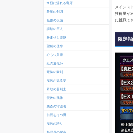
悔恨に濡れる竜牙
メインス
殺竜の剣閃
獲得量が
に挑戦で
狂創の仮面
護焔の巨人
暴走せし護獣
限定報
聖剣の使命
心もつ兵器
紅の道化師
竜将の豪剣
魔族が見る夢
暴壊の蒼剣士
侵攻の残像
悠森の守護者
伝説を打つ男
魔族の誇り
料理長の採点