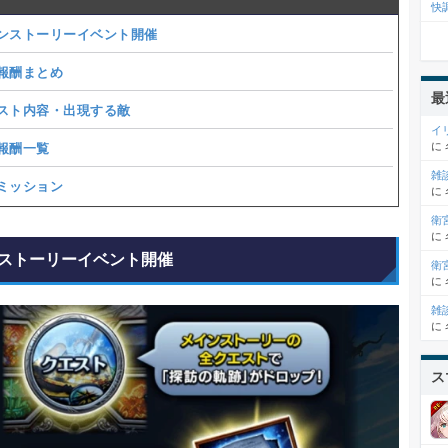
快
ンストーリーイベント開催
報酬まとめ
最
スト内容・出現する敵
イ
に
報酬一覧
雑
ミッション
に
衛
に
ストーリーイベント開催
衛
に
雑
に
ス