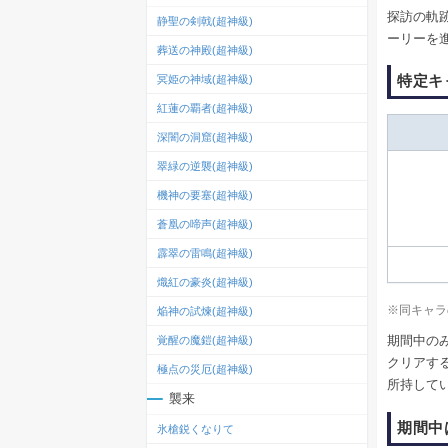
探訪の軌
静聖の剣戟(超神級)
ーリーを
葬送の神殿(超神級)
特定キ
冥姫の神域(超神級)
紅蓮の覇者(超神級)
深闇の洞窟(超神級)
翠緑の逆襲(超神級)
機神の要塞(超神級)
蒼凰の啼声(超神級)
霹翠の雷鳴(超神級)
熾紅の豪炎(超神級)
※同キャラ
焔神の試煉(超神級)
期間中の
覚醒の魔鎧(超神級)
クリアす
極点の災厄(超神級)
所持して
襲来
期間中
氷槍鋭くなりて