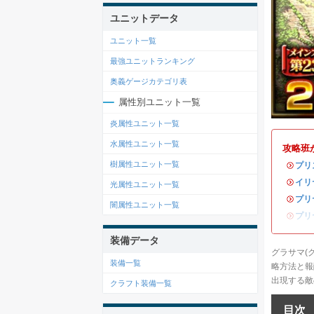
ユニットデータ
ユニット一覧
最強ユニットランキング
奥義ゲージカテゴリ表
属性別ユニット一覧
炎属性ユニット一覧
水属性ユニット一覧
攻略班
樹属性ユニット一覧
・
プリ
・
イリ
光属性ユニット一覧
・
プリ
闇属性ユニット一覧
・
プリ
装備データ
グラサマ(
装備一覧
略方法と報
出現する敵
クラフト装備一覧
目次