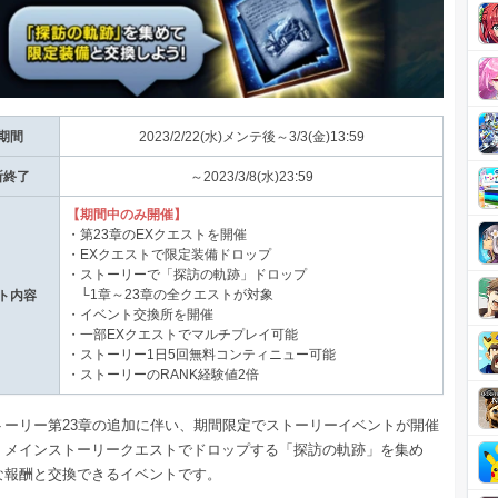
期間
2023/2/22(水)メンテ後～3/3(金)13:59
所終了
～2023/3/8(水)23:59
【期間中のみ開催】
・第23章のEXクエストを開催
・EXクエストで限定装備ドロップ
・ストーリーで「探訪の軌跡」ドロップ
└1章～23章の全クエストが対象
ト内容
・イベント交換所を開催
・一部EXクエストでマルチプレイ可能
・ストーリー1日5回無料コンティニュー可能
・ストーリーのRANK経験値2倍
トーリー第23章の追加に伴い、期間限定でストーリーイベントが開催
。メインストーリークエストでドロップする「探訪の軌跡」を集め
な報酬と交換できるイベントです。