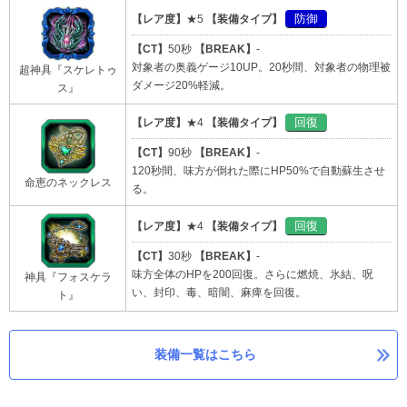
防御
【レア度】
★5
【装備タイプ】
【CT】
50秒
【BREAK】
-
対象者の奥義ゲージ10UP。20秒間、対象者の物理被
超神具『スケレトゥ
ダメージ20%軽減。
ス』
回復
【レア度】
★4
【装備タイプ】
【CT】
90秒
【BREAK】
-
120秒間、味方が倒れた際にHP50%で自動蘇生させ
命恵のネックレス
る。
回復
【レア度】
★4
【装備タイプ】
【CT】
30秒
【BREAK】
-
味方全体のHPを200回復。さらに燃焼、氷結、呪
神具『フォスケラ
い、封印、毒、暗闇、麻痺を回復。
ト』
装備一覧はこちら