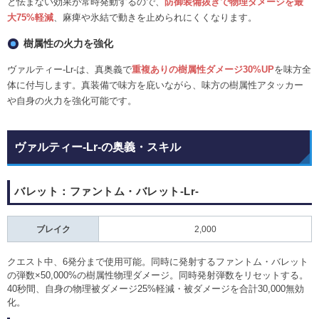
と怯まない効果が常時発動するので、
防御装備抜きで物理ダメージを最
大75%軽減
、麻痺や氷結で動きを止められにくくなります。
樹属性の火力を強化
ヴァルティー-Lr-は、真奥義で
重複ありの樹属性ダメージ30%UP
を味方全
体に付与します。真装備で味方を庇いながら、味方の樹属性アタッカー
や自身の火力を強化可能です。
ヴァルティー-Lr-の奥義・スキル
バレット：ファントム・バレット-Lr-
ブレイク
2,000
クエスト中、6発分まで使用可能。同時に発射するファントム・バレット
の弾数×50,000%の樹属性物理ダメージ。同時発射弾数をリセットする。
40秒間、自身の物理被ダメージ25%軽減・被ダメージを合計30,000無効
化。