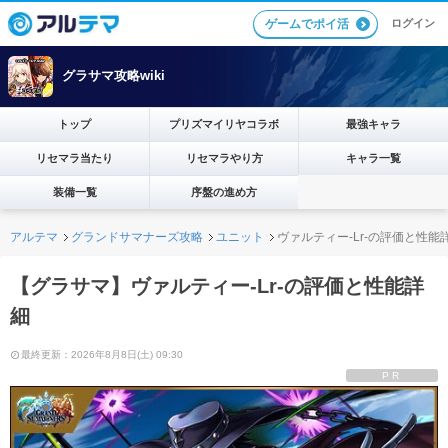
ログイン
ゲームでポイ活
グラサマ攻略wiki
トップ
プリズマイリヤコラボ
最強キャラ
リセマラ当たり
リセマラやり方
キャラ一覧
装備一覧
序盤の進め方
アルテマ
グランドサマナーズ攻略
ユニット
ヴァルティー-Lr-の評価と性能
【グラサマ】ヴァルティー-Lr-の評価と性能詳
細
最終更新：2026年8月8日(土) 09:30
PR