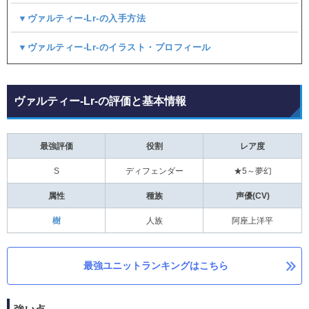
▼ヴァルティー-Lr-の入手方法
▼ヴァルティー-Lr-のイラスト・プロフィール
ヴァルティー-Lr-の評価と基本情報
最強評価
役割
レア度
S
ディフェンダー
★5～夢幻
属性
種族
声優(CV)
樹
人族
阿座上洋平
最強ユニットランキングはこちら