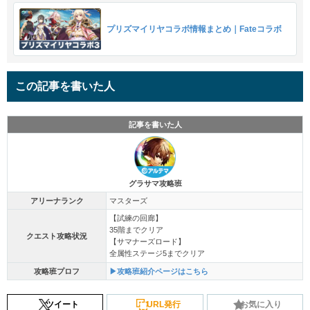
プリズマイリヤコラボ情報まとめ｜Fateコラボ
この記事を書いた人
記事を書いた人
グラサマ攻略班
アリーナランク
マスターズ
【試練の回廊】
35階までクリア
クエスト攻略状況
【サマナーズロード】
全属性ステージ5までクリア
攻略班プロフ
▶攻略班紹介ページはこちら
ツイート
URL発行
お気に入り