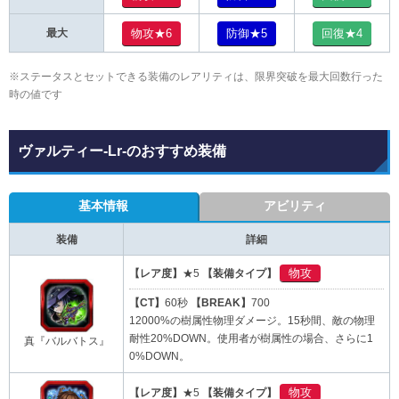
物攻★6
防御★5
回復★4
最大
※ステータスとセットできる装備のレアリティは、限界突破を最大回数行った
時の値です
ヴァルティー-Lr-のおすすめ装備
基本情報
アビリティ
装備
詳細
物攻
【レア度】
★5
【装備タイプ】
【CT】
60秒
【BREAK】
700
12000%の樹属性物理ダメージ。15秒間、敵の物理
耐性20%DOWN。使用者が樹属性の場合、さらに1
真『バルバトス』
0%DOWN。
物攻
【レア度】
★5
【装備タイプ】