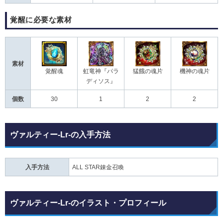
覚醒に必要な素材
素材
覚醒魂
虹竜神『パラ
猛餓の魂片
機神の魂片
ディソス』
個数
30
1
2
2
ヴァルティー-Lr-の入手方法
入手方法
ALL STAR錬金召喚
ヴァルティー-Lr-のイラスト・プロフィール