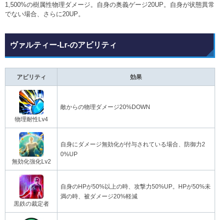
1,500%の樹属性物理ダメージ。自身の奥義ゲージ20UP。自身が状態異常
でない場合、さらに20UP。
ヴァルティー-Lr-のアビリティ
アビリティ
効果
敵からの物理ダメージ20%DOWN
物理耐性Lv4
自身にダメージ無効化が付与されている場合、防御力2
0%UP
無効化強化Lv2
自身のHPが50%以上の時、攻撃力50%UP。HPが50%未
満の時、被ダメージ20%軽減
黒鉄の裁定者