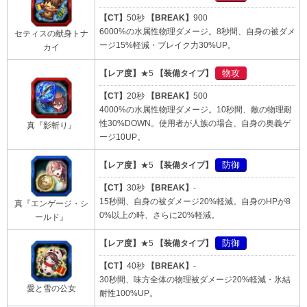
【CT】
50秒
【BREAK】
900
6000%の水属性物理ダメージ。8秒間、自身の被ダメ
セティスの献身トナ
ージ15%軽減・ブレイク力30%UP。
カイ
物攻
【レア度】
★5
【装備タイプ】
【CT】
20秒
【BREAK】
500
4000%の水属性物理ダメージ。10秒間、敵の物理耐
性30%DOWN。使用者が人族の場合、自身の奥義ゲ
真『影斬り』
ージ10UP。
防御
【レア度】
★5
【装備タイプ】
【CT】
30秒
【BREAK】
-
15秒間、自身の被ダメージ20%軽減。自身のHPが8
真『エンゲージ・シ
0%以上の時、さらに20%軽減。
ールド』
防御
【レア度】
★5
【装備タイプ】
【CT】
40秒
【BREAK】
-
30秒間、味方全体の物理被ダメージ20%軽減・氷結
愛と雪の公女
耐性100%UP。