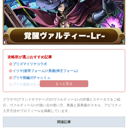
攻略班が選ぶおすすめ記事
・
プリズマイリヤコラボ
・
イリヤ(皇帝フォーム)
/
美遊(神王フォーム)
・
プリヤ前編ガチャシミュ
もっと見る
・
プリヤ復刻ガチャシミュ
グラサマ(グランドサマナーズ)のヴァルティー-Lr-の評価とステータスをご紹
介。ヴァルティー-Lr-の強い点や使い方、奥義と真奥義やスキル、アビリティ、
入手方法やプロフィールを掲載しています。
関連記事