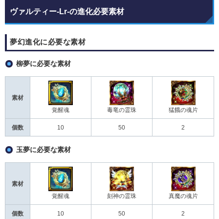
ヴァルティー-Lr-の進化必要素材
夢幻進化に必要な素材
柳夢に必要な素材
素材
覚醒魂
毒竜の霊珠
猛餓の魂片
個数
10
50
2
玉夢に必要な素材
素材
覚醒魂
刻神の霊珠
真魔の魂片
個数
10
50
2