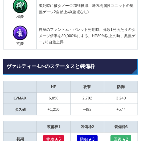
瀕死時に被ダメージ20%軽減。味方樹属性ユニットの奥
義ゲージ2自然上昇(重複なし)
柳夢
自身のファントム・バレット発動時、弾数1発あたりのダ
メージ倍率を80,000%にする。HP80%以上の時、奥義ゲ
ージ3自然上昇
玄夢
ヴァルティー-Lr-のステータスと装備枠
HP
攻撃
防御
LVMAX
6,858
2,702
3,240
タス値
+1,210
+482
+577
装備枠1
装備枠2
装備枠3
物攻★5
防御★3
回復★2
初期