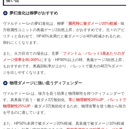
強い点
夢幻進化は柳夢がおすすめ
ヴァルティー-Lr-の夢幻進化は、柳夢「
瀕死時に被ダメージ20%軽減
・味
方樹属性ユニットの奥義ゲージ2自然上昇」がおすすめです。元々のアビ
リティと合わせて、HP40%未満だと被ダメージが40%軽減されるため、
倒れにくくなります。
また、火力目当ての場合は、玄夢「
ファントム・バレット1発あたりのダ
メージ倍率を80,000%
にする・HP80%以上の時、奥義ゲージ3自然上昇」
もおすすめです。奥義回転率が上がり、バレットで最大の48万%ダメー
ジを出しやすくなります。
物理ダメージに強い庇うディフェンダー
ヴァルティー-Lr-は、味方を庇う効果と物理耐性を持つディフェンダーで
す。真奥義で庇う・被ダメ3万無効化、
常に物理耐性20%UP
、
バレットで
物理耐性25%UP
・被ダメ3万無効化するため、物理攻撃を使う敵から味方
を守るのに適しています。
また、HP50%未満で被ダメージ20%軽減、真装備で被ダメージ10%軽減