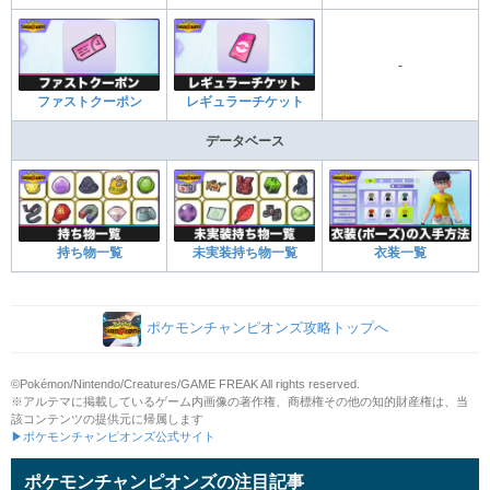
-
ファストクーポン
レギュラーチケット
データベース
持ち物一覧
未実装持ち物一覧
衣装一覧
ポケモンチャンピオンズ攻略トップへ
©Pokémon/Nintendo/Creatures/GAME FREAK All rights reserved.
※アルテマに掲載しているゲーム内画像の著作権、商標権その他の知的財産権は、当
該コンテンツの提供元に帰属します
▶ポケモンチャンピオンズ公式サイト
ポケモンチャンピオンズの注目記事