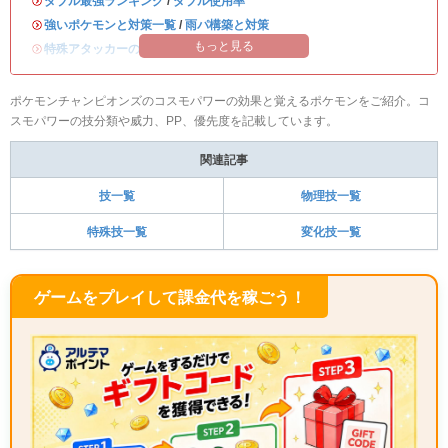
・
ダブル最強ランキング
/
ダブル使用率
・
強いポケモンと対策一覧
/
雨パ構築と対策
もっと見る
・
特殊アタッカーのおすすめランキング
ポケモンチャンピオンズのコスモパワーの効果と覚えるポケモンをご紹介。コ
スモパワーの技分類や威力、PP、優先度を記載しています。
関連記事
技一覧
物理技一覧
特殊技一覧
変化技一覧
ゲームをプレイして課金代を稼ごう！