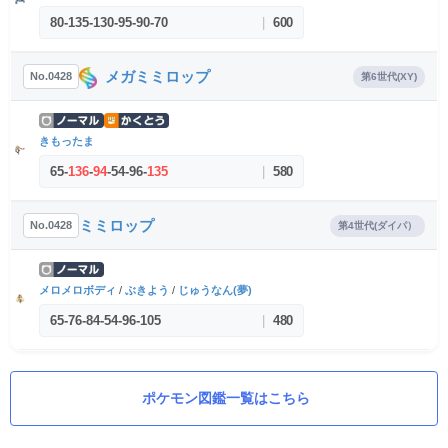
80
-
135
-
130
-
95
-
90
-
70
|
600
メガミミロップ
No.0428
第6世代(XY)
きもったま
65
-
136
-
94
-
54
-
96
-
135
|
580
ミミロップ
No.0428
第4世代(ダイパ）
メロメロボディ
/
ぶきよう
/
じゅうなん(夢)
65
-
76
-
84
-
54
-
96
-
105
|
480
ポケモン図鑑一覧はこちら