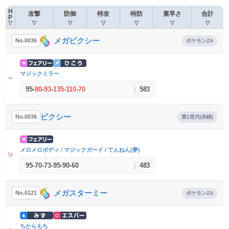
H
攻撃
防御
特攻
特防
素早さ
合計
P
▽
▽
▽
▽
▽
▽
▽
メガピクシー
No.0036
ポケモンZA
マジックミラー
95
-
80
-
93
-
135
-
110
-
70
|
583
ピクシー
No.0036
第1世代(赤緑)
メロメロボディ
/
マジックガード
/
てんねん(夢)
95
-
70
-
73
-
95
-
90
-
60
|
483
メガスターミー
No.0121
ポケモンZA
ちからもち