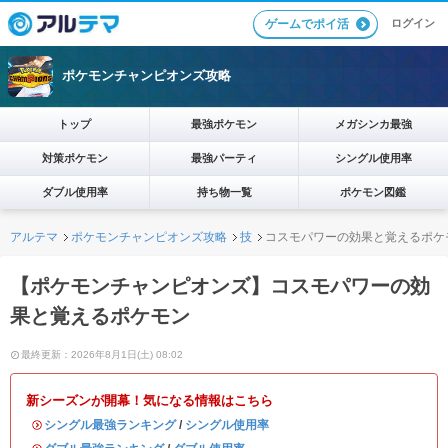
ログイン
ゲームでポイ活
ポケモンチャンピオンズ攻略
トップ
最強ポケモン
メガシンカ最強
対策ポケモン
最強パーティ
シングル使用率
ダブル使用率
持ち物一覧
ポケモン図鑑
アルテマ
ポケモンチャンピオンズ攻略
技
コスモパワーの効果と覚えるポケ
【ポケモンチャンピオンズ】コスモパワーの効
果と覚えるポケモン
最終更新：2026年8月1日(土) 08:02
新シーズンが開幕！気になる情報はこちら
・
シングル最強ランキング
/
シングル使用率