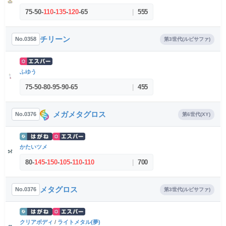
75
-
50
-
110
-
135
-
120
-
65
|
555
チリーン
No.0358
第3世代(ルビサファ)
ふゆう
75
-
50
-
80
-
95
-
90
-
65
|
455
メガメタグロス
No.0376
第6世代(XY)
かたいツメ
80
-
145
-
150
-
105
-
110
-
110
|
700
メタグロス
No.0376
第3世代(ルビサファ)
クリアボディ
/
ライトメタル(夢)