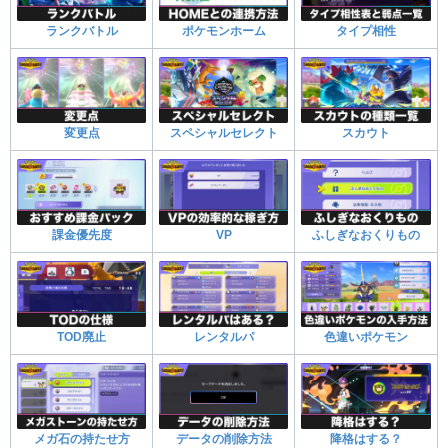
ランクバトル
ポケモンホーム
タイプ相性
変更点
スペシャルセレクト
スカウト
課金優先度
VP
ふしぎなおくりもの
TOD廃止
レンタルパ
色違いポケモン
メガ石の持たせ方
データの削除方法
降格はする？