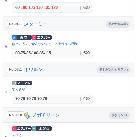
60
-
100
-
105
-
130
-
105
-
120
|
620
スターミー
No.0121
第1世代(赤緑)
はっこう
/
しぜんかいふく
/
アナライズ(夢)
60
-
75
-
85
-
100
-
85
-
115
|
520
ポワルン
No.0351
第3世代(ルビサファ)
てんきや
70
-
70
-
70
-
70
-
70
-
70
|
420
メガチリーン
No.0358
ポケモンZA
ふゆう