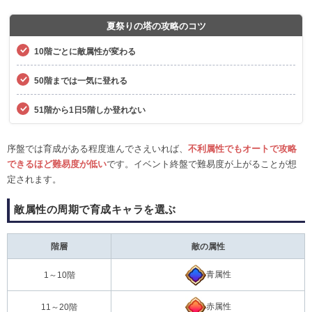
夏祭りの塔の攻略のコツ
10階ごとに敵属性が変わる
50階までは一気に登れる
51階から1日5階しか登れない
序盤では育成がある程度進んでさえいれば、
不利属性でもオートで攻略
できるほど難易度が低い
です。イベント終盤で難易度が上がることが想
定されます。
敵属性の周期で育成キャラを選ぶ
階層
敵の属性
青属性
1～10階
赤属性
11～20階