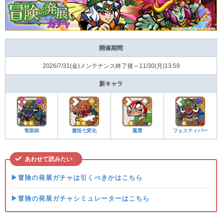
開催期間
2026/7/31(金)メンテナンス終了後～11/30(月)13:59
新キャラ
竜眼師
魔怪七変化
魔震
フェスティバー
あわせて読みたい
▶冒険の発展ガチャは引くべきかはこちら
▶冒険の発展ガチャシミュレーターはこちら