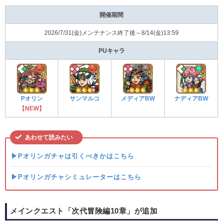
開催期間
2026/7/31(金)メンテナンス終了後～8/14(金)13:59
PUキャラ
Pオリン
サンマルコ
メディアBW
ナディアBW
【NEW】
あわせて読みたい
▶Pオリンガチャは引くべきかはこちら
▶Pオリンガチャシミュレーターはこちら
メインクエスト「次代冒険編10章」が追加