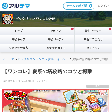
ログイン
ゲームでポイ活
ビックリマン ワンコレ攻略
トップ
Pオリン
聖幻ピーター
最強キャラ
最強パーティ
リセマラ当たり
リセマラやり方
おすすめガチャ
ダメチャレ
アルテマ
ビックリマンワンコレ攻略
イベント
夏祭の塔攻略のコツと報酬
【ワンコレ】夏祭の塔攻略のコツと報酬
最終更新：2024年8月30日(金) 11:16
PR