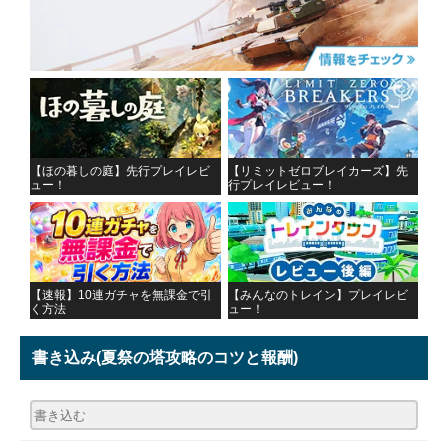
【ほの暮しの庭】先行プレイレビ
【リミットゼロブレイカーズ】先
ュー！
行プレイレビュー！
【速報】10連ガチャを無課金で引
【みんなのトレイン】プレイレビ
く方法
ュー！
書き込み
(夏祭の塔攻略のコツと報酬)