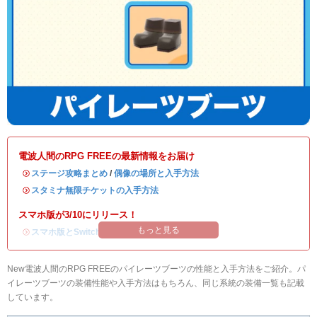
電波人間のRPG FREEの最新情報をお届け
・
ステージ攻略まとめ
/
偶像の場所と入手方法
・
スタミナ無限チケットの入手方法
スマホ版が3/10にリリース！
もっと見る
・
スマホ版とSwitch版のデータ連携方法
New電波人間のRPG FREEのパイレーツブーツの性能と入手方法をご紹介。パ
イレーツブーツの装備性能や入手方法はもちろん、同じ系統の装備一覧も記載
しています。