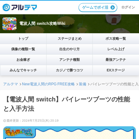
ログイン
ゲームでポイ活
電波人間 switch攻略Wiki
トップ
ステージまとめ
ボス攻略一覧
偶像の種類一覧
出生のやり方
レベル上げ
お金稼ぎ
アンテナ種類
最強アンテナ
みんなでキャッチ
カジノで勝つコツ
EXステージ
アルテマ
New電波人間のRPG FREE攻略
装備
パイレーツブーツの性能と入
【電波人間 switch】パイレーツブーツの性能
と入手方法
最終更新：2024年7月25日(木) 20:19