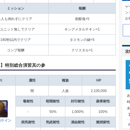
ゲ
ミッション
報酬
ン
お
1人も倒れずにクリア
覚醒魂×5
ユニット無しでクリア
キングメタルチキン×1
180秒以内でクリア
タスモンの鍵×5
コンプ報酬
クリスタル×1
攻
X】特別総合演習其の参
ス
属性
種族
HP
闇
人族
2,100,000
毒耐性
暗闇耐性
封印耐性
麻痺耐性
-
50%
1,000%
100%
【
皇ケイン
病気耐性
気絶耐性
凍結耐性
燃焼耐性