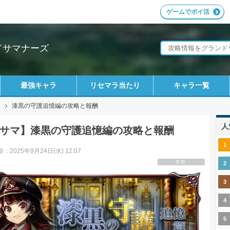
ゲームでポイ活
ドサマナーズ
最強キャラ
リセマラ当たり
キャラ一覧
漆黒の守護追憶編の攻略と報酬
人
サマ】漆黒の守護追憶編の攻略と報酬
：2025年9月24日(水) 12:07
PR