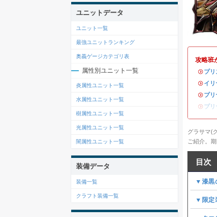
ユニットデータ
ユニット一覧
最強ユニットランキング
奥義ゲージカテゴリ表
攻略班
属性別ユニット一覧
・
プリ
・
イリ
炎属性ユニット一覧
・
プリ
水属性ユニット一覧
・
プリ
樹属性ユニット一覧
光属性ユニット一覧
グラサマ(
ご紹介。期
闇属性ユニット一覧
目次
装備データ
▼漆黒
装備一覧
クラフト装備一覧
▼限定