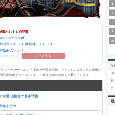
が選ぶおすすめ記事
ズマイリヤコラボ
ヤ(皇帝フォーム)
/
美遊(神王フォーム)
ヤ前編ガチャシミュ
もっと見る
ヤ復刻ガチャシミュ
Q
グランドサマナーズ)の「漆黒の守護 追憶篇」イベントの攻略方法と報酬を
Q&
間限定報酬やクエスト内容、出現する敵の情報を掲載しています。
新
マ
の守護 追憶篇の基本情報
最
装備まとめ