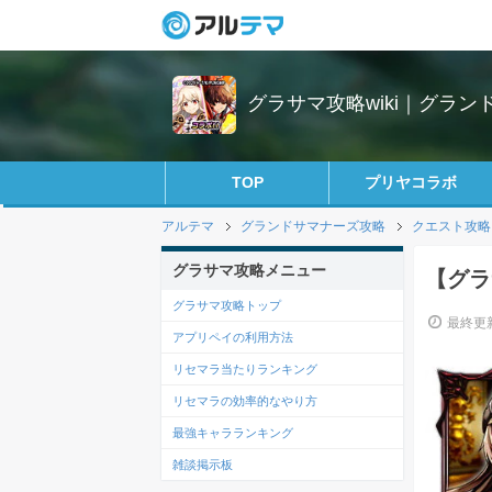
グラサマ攻略wiki｜グラン
TOP
プリヤコラボ
アルテマ
グランドサマナーズ攻略
クエスト攻略
グラサマ攻略メニュー
【グラ
グラサマ攻略トップ
最終更新
アプリペイの利用方法
リセマラ当たりランキング
リセマラの効率的なやり方
最強キャラランキング
雑談掲示板