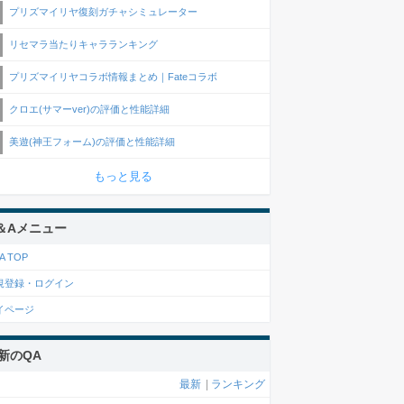
プリズマイリヤ復刻ガチャシミュレーター
リセマラ当たりキャラランキング
プリズマイリヤコラボ情報まとめ｜Fateコラボ
クロエ(サマーver)の評価と性能詳細
美遊(神王フォーム)の評価と性能詳細
もっと見る
＆Aメニュー
A TOP
規登録・ログイン
イページ
新のQA
最新
|
ランキング