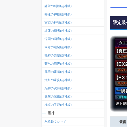
静聖の剣戟(超神級)
葬送の神殿(超神級)
限定装
冥姫の神域(超神級)
紅蓮の覇者(超神級)
深闇の洞窟(超神級)
翠緑の逆襲(超神級)
機神の要塞(超神級)
蒼凰の啼声(超神級)
霹翠の雷鳴(超神級)
熾紅の豪炎(超神級)
焔神の試煉(超神級)
覚醒の魔鎧(超神級)
極点の災厄(超神級)
襲来
氷槍鋭くなりて
装備