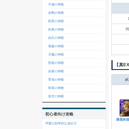
不滅の神殿
金剛の神殿
暗黒の神殿
同
疾風の神殿
凶爪の神殿
葛藤の神殿
天魔の神殿
賢凰の神殿
【真E
炎翼の神殿
零域の神殿
ボ
暗黒の神殿
亜空の神殿
初心者向け攻略
漆黒剣
序盤の効率的な進め方