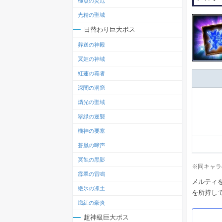
極点の災厄
光精の聖域
日替わり巨大ボス
葬送の神殿
冥姫の神域
紅蓮の覇者
深闇の洞窟
燐光の聖域
翠緑の逆襲
機神の要塞
蒼凰の啼声
冥蝕の黒影
※同キャラ
霹翠の雷鳴
メルティ
絶氷の凍土
を所持し
熾紅の豪炎
超神級巨大ボス