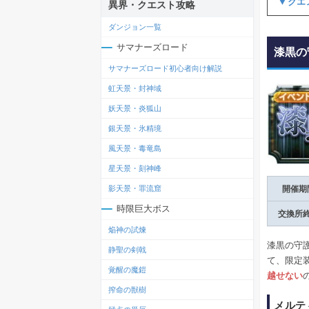
▼クエ
異界・クエスト攻略
ダンジョン一覧
サマナーズロード
漆黒の
サマナーズロード初心者向け解説
虹天景・封神域
妖天景・炎狐山
銀天景・氷精境
風天景・毒竜島
星天景・刻神峰
影天景・罪流窟
開催期
時限巨大ボス
交換所
焔神の試煉
漆黒の守
静聖の剣戟
て、限定
覚醒の魔鎧
越せない
搾命の獣樹
メルテ