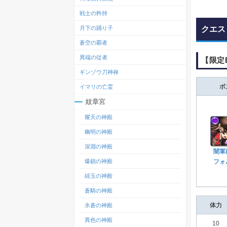
戦士の矜持
クエス
月下の踊り子
蒼空の覇者
異端の従者
【限定
ギンゾウ刀神禄
ボ
イマリの亡霊
紋章宮
耀天の神殿
幽明の神殿
深淵の神殿
闇軍
爆鎖の神殿
フォ
緋玉の神殿
蒼騎の神殿
氷蒼の神殿
体力
異色の神殿
10