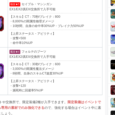
セイブル・マシンガン
物攻★5
EX1/EX2/真EX/交換所で入手可能
【スキル】CT：70秒/ブレイク：800
・8,000%の闇属性物理ダメージ
・10秒間、自身の命中率30%UP・ブレイク力50%UP
【上昇ステータス・アビリティ】
・攻撃+500
・命中率10%UP
フォルテのブーツ
魔攻★4
EX1/EX2/真EX/交換所で入手可能
【スキル】CT：30秒/ブレイク：600
・3,000%の闇属性魔法ダメージ
・8秒間、自身のスキルCT速度30%UP
【上昇ステータス・アビリティ】
・攻撃+120
・瀕死時に回避率5%UP
ストや交換所で、限定装備2種が入手できます。
限定装備はイベントで
る専用の素材でのみ強化できる
ので、強化する場合はイベント中に素
ましょう。