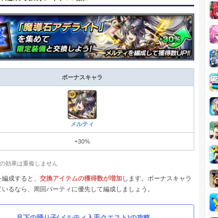
ボーナスキャラ
メルティ
+30%
の効果は重複しません
を編成すると、
交換アイテムの獲得数が増加
します。ボーナスキャラ
ているなら、周回パーティに優先して編成しましょう。
月下の踊り子(メルティ入手クエスト)の攻略