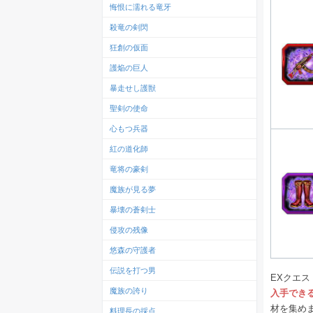
悔恨に濡れる竜牙
殺竜の剣閃
狂創の仮面
護焔の巨人
暴走せし護獣
聖剣の使命
心もつ兵器
紅の道化師
竜将の豪剣
魔族が見る夢
暴壊の蒼剣士
侵攻の残像
悠森の守護者
伝説を打つ男
EXクエ
魔族の誇り
入手でき
材を集め
料理長の採点