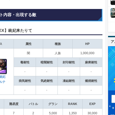
ト内容・出現する敵
EX】統妃来たりて
ア
ス
属性
種族
HP
闇
人族
1,000,000
毒耐性
暗闇耐性
封印耐性
麻痺耐性
-
-
-
-
統妃
病気耐性
気絶耐性
凍結耐性
燃焼耐性
ルテ
-
-
-
-
難易度
バトル
グラン
RANK
EXP
7
2
5,000
1,350
30,000