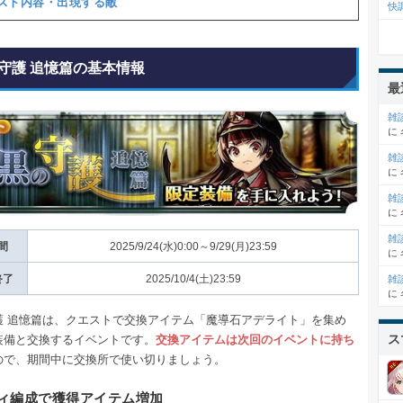
スト内容・出現する敵
快
守護 追憶篇の基本情報
最
雑
に
雑
に
雑
に
雑
間
2025/9/24(水)0:00～9/29(月)23:59
に
終了
2025/10/4(土)23:59
雑
に
護 追憶篇は、クエストで交換アイテム「魔導石アデライト」を集め
ス
装備と交換するイベントです。
交換アイテムは次回のイベントに持ち
ので、期間中に交換所で使い切りましょう。
ィ編成で獲得アイテム増加