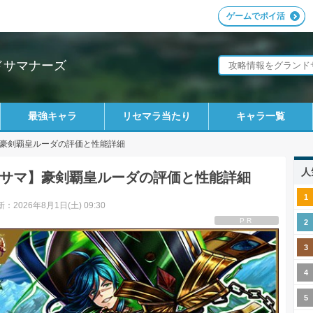
ゲームでポイ活
ドサマナーズ
最強キャラ
リセマラ当たり
キャラ一覧
豪剣覇皇ルーダの評価と性能詳細
人
サマ】豪剣覇皇ルーダの評価と性能詳細
：2026年8月1日(土) 09:30
PR