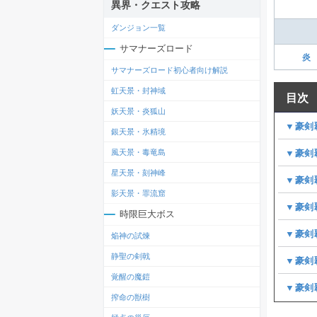
異界・クエスト攻略
ダンジョン一覧
サマナーズロード
炎
サマナーズロード初心者向け解説
虹天景・封神域
目次
妖天景・炎狐山
▼豪剣
銀天景・氷精境
▼豪剣
風天景・毒竜島
星天景・刻神峰
▼豪剣
影天景・罪流窟
▼豪剣
時限巨大ボス
▼豪剣
焔神の試煉
静聖の剣戟
▼豪剣
覚醒の魔鎧
▼豪剣
搾命の獣樹