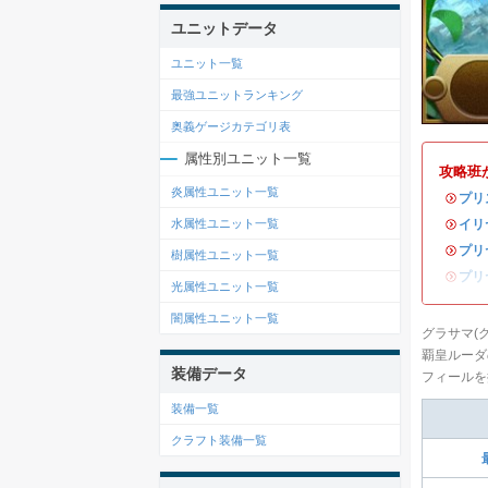
ユニットデータ
ユニット一覧
最強ユニットランキング
奥義ゲージカテゴリ表
属性別ユニット一覧
攻略班
炎属性ユニット一覧
・
プリ
・
イリ
水属性ユニット一覧
・
プリ
樹属性ユニット一覧
・
プリ
光属性ユニット一覧
闇属性ユニット一覧
グラサマ(
覇皇ルーダ
装備データ
フィールを
装備一覧
クラフト装備一覧