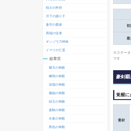
戦士の矜持
月下の踊り子
蒼空の覇者
初
異端の従者
最
ギンゾウ刀神禄
イマリの亡霊
※ステータ
です
紋章宮
耀天の神殿
豪剣覇
幽明の神殿
深淵の神殿
爆鎖の神殿
覚醒に
緋玉の神殿
蒼騎の神殿
氷蒼の神殿
素材
異色の神殿