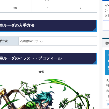
ゲ
30
1
2
ン
お
皇ルーダの入手方法
手方法
召喚(恒常ガチャ)
攻
皇ルーダのイラスト・プロフィール
★5
【