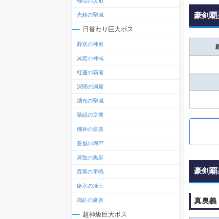
極点の災厄
豪剣覇
光精の聖域
日替わり巨大ボス
葬送の神殿
冥姫の神域
紅蓮の覇者
深闇の洞窟
燐光の聖域
翠緑の逆襲
機神の要塞
蒼凰の啼声
冥蝕の黒影
豪剣覇
霹翠の雷鳴
絶氷の凍土
真奥義
熾紅の豪炎
超神級巨大ボス