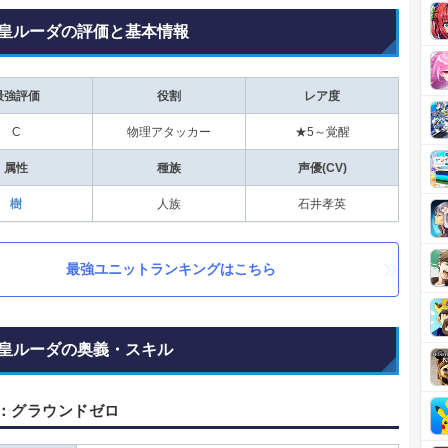
皇ルーダの評価と基本情報
最強評価
役割
レア度
C
物理アタッカー
★5～覚醒
属性
種族
声優(CV)
樹
人族
石井孝英
最強ユニットランキングはこちら
皇ルーダの奥義・スキル
：グラウンドゼロ