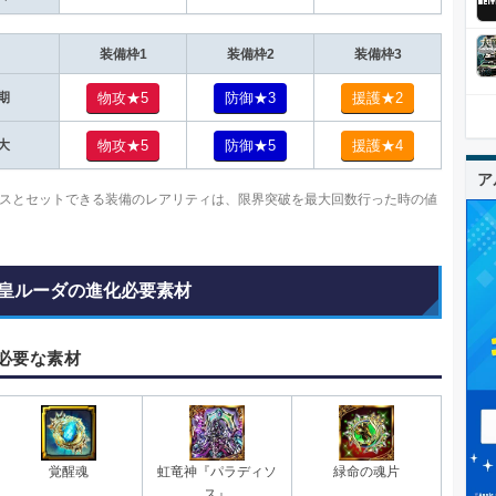
装備枠1
装備枠2
装備枠3
物攻★5
防御★3
援護★2
期
物攻★5
防御★5
援護★4
大
ア
スとセットできる装備のレアリティは、限界突破を最大回数行った時の値
皇ルーダの進化必要素材
必要な素材
覚醒魂
虹竜神『パラディソ
緑命の魂片
ス』