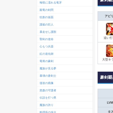
悔恨に濡れる竜牙
殺竜の剣閃
アビ
狂創の仮面
護焔の巨人
暴走せし護獣
追い打
聖剣の使命
心もつ兵器
紅の道化師
大型キラ
竜将の豪剣
魔族が見る夢
暴壊の蒼剣士
豪剣覇
侵攻の残像
悠森の守護者
伝説を打つ男
LV
魔族の誇り
タ
料理長の採点