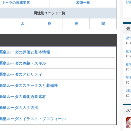
快
キャラの育成要素
装備一覧
属性別ユニット一覧
水
樹
光
闇
最
星
に
衛
覇皇ルーダの評価と基本情報
に
覇皇ルーダの奥義・スキル
衛
に
覇皇ルーダのアビリティ
聖
に
覇皇ルーダのステータスと装備枠
雑
に
覇皇ルーダの進化必要素材
覇皇ルーダの入手方法
ス
覇皇ルーダのイラスト・プロフィール