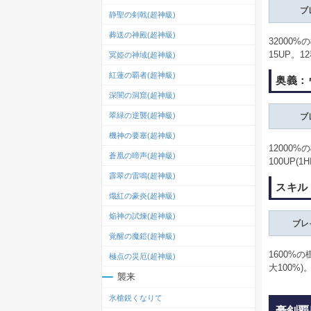
ブ
静聖の剣戟(超神級)
葬送の神殿(超神級)
32000
15UP。
冥姫の神域(超神級)
紅蓮の覇者(超神級)
奥義：
深闇の洞窟(超神級)
翠緑の逆襲(超神級)
ブ
機神の要塞(超神級)
12000
蒼凰の啼声(超神級)
100UP(1
霹翠の雷鳴(超神級)
スキル
熾紅の豪炎(超神級)
焔神の試煉(超神級)
ブレ
覚醒の魔鎧(超神級)
1600%
極点の災厄(超神級)
大100%)
襲来
氷槍鋭くなりて
豪剣覇