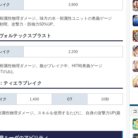
レイク
3,900
%の樹属性物理ダメージ。味方の水・樹属性ユニットの奥義ゲージ
12秒間、攻撃力・防御力50%UP。
ヴォルテックスブラスト
レイク
2,200
%の樹属性物理ダメージ。敵がブレイク中、HIT時奥義ゲージ
HITのみ)。
：ティエラブレイク
イク
1,400
CT
10秒
コ
の樹属性物理ダメージ。スキルを使用するたびに、自身の攻撃力UP(最
。
皇ルーダのアビリティ