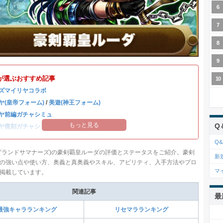
が選ぶおすすめ記事
ズマイリヤコラボ
ヤ(皇帝フォーム)
/
美遊(神王フォーム)
ヤ前編ガチャシミュ
もっと見る
Q
ヤ復刻ガチャシミュ
Q&
グランドサマナーズ)の豪剣覇皇ルーダの評価とステータスをご紹介。豪剣
新
の強い点や使い方、奥義と真奥義やスキル、アビリティ、入手方法やプロ
マ
掲載しています。
関連記事
最
最強キャラランキング
リセマラランキング