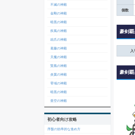
不滅の神殿
個数
金剛の神殿
暗黒の神殿
豪剣覇
疾風の神殿
凶爪の神殿
葛藤の神殿
入
天魔の神殿
賢凰の神殿
豪剣覇
炎翼の神殿
零域の神殿
覚醒
暗黒の神殿
亜空の神殿
初心者向け攻略
序盤の効率的な進め方