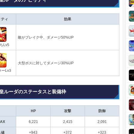
リティ
効果
敵がブレイク中、ダメージ50%UP
ちLv5
大型ボスに対してダメージ30%UP
ーLv3
皇ルーダのステータスと装備枠
HP
攻撃
防御
MAX
6,221
2,415
2,091
ス値
+943
+372
+323