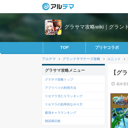
グラサマ攻略wiki｜グラン
TOP
プリヤコラボ
アルテマ
グランドサマナーズ攻略
ユニット
グラサマ攻略メニュー
【グラ
グラサマ攻略トップ
最終更新
アプリペイの利用方法
リセマラ当たりランキング
リセマラの効率的なやり方
最強キャラランキング
雑談掲示板