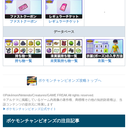
-
ファストクーポン
レギュラーチケット
データベース
持ち物一覧
未実装持ち物一覧
衣装一覧
ポケモンチャンピオンズ攻略トップへ
©Pokémon/Nintendo/Creatures/GAME FREAK All rights reserved.
※アルテマに掲載しているゲーム内画像の著作権、商標権その他の知的財産権は、当
該コンテンツの提供元に帰属します
▶ポケモンチャンピオンズ公式サイト
ポケモンチャンピオンズの注目記事