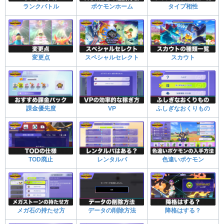
ランクバトル
ポケモンホーム
タイプ相性
変更点
スペシャルセレクト
スカウト
課金優先度
VP
ふしぎなおくりもの
TOD廃止
レンタルパ
色違いポケモン
メガ石の持たせ方
データの削除方法
降格はする？