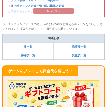
・
ダブル最強ランキング
/
ダブル使用率
・
強いポケモンと対策一覧
/
雨パ構築と対策
もっと見る
・
特殊アタッカーのおすすめランキング
ポケモンチャンピオンズのちょうのまいの効果と覚えるポケモンをご紹介。ち
ょうのまいの技分類や威力、PP、優先度を記載しています。
関連記事
技一覧
物理技一覧
特殊技一覧
変化技一覧
ゲームをプレイして課金代を稼ごう！