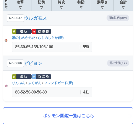
H
攻撃
防御
特攻
特防
素早さ
合計
P
▽
▽
▽
▽
▽
▽
▽
ウルガモス
No.0637
第5世代(BW)
ほのおのからだ
/
むしのしらせ(夢)
85
-
60
-
65
-
135
-
105
-
100
|
550
ビビヨン
No.0666
第6世代(XY)
りんぷん
/
ふくがん
/
フレンドガード(夢)
80
-
52
-
50
-
90
-
50
-
89
|
411
ポケモン図鑑一覧はこちら