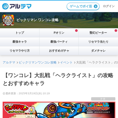
ログイン
ゲームでポイ活
ビックリマン ワンコレ攻略
トップ
Pオリン
聖幻ピーター
最強キャラ
最強パーティ
リセマラ当たり
リセマラやり方
おすすめガチャ
ダメチャレ
アルテマ
ビックリマンワンコレ攻略
イベント
大乱戦「ヘラクライスト」の
【ワンコレ】大乱戦「ヘラクライスト」の攻略
とおすすめキャラ
最終更新：2025年3月19日(水) 10:19
PR