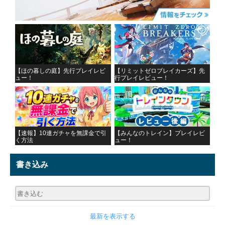
【ほの暮しの庭】先行プレイレビ
【リミットゼロブレイカーズ】先
ュー！
行プレイレビュー！
【速報】10連ガチャを無課金で引
【みんなのトレイン】プレイレビ
く方法
ュー！
書き込み
最新を表示する