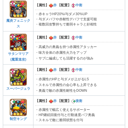
【属性】
赤
【配置】
中衛
・赤キャラHP20%/与ダメ30%UP
・与ダメバフや赤耐性デバフで支援可能
魔炎フェニック
・複数回攻撃持ちで脆弱キャラと好相性
ス
【属性】
赤
【配置】
中衛
・高威力の奥義を持つ赤属性アタッカー
・味方全体の赤属性火力をアップ
サタンマリア
・サブに編成しても活躍するのが強み
(魔重進攻)
【属性】
赤
【配置】
中衛
・赤属性のHPと与ダメが上がるLS
・スキルで赤属性の会心率も上昇できる
スーパージュラ
・奥義で敵の赤属性耐性をDOWN
【属性】
赤
【配置】
後衛
・赤属性で幅広く使えるサポーター
・HP継続回復付与と行動速度バフ奥義
制空キング
・スキルで敵に脆弱状態を付与