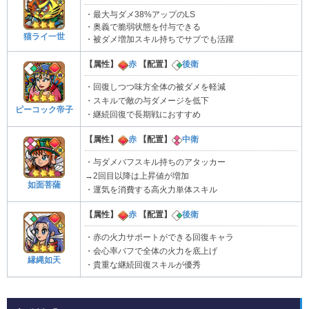
・最大与ダメ38%アップのLS
・奥義で脆弱状態を付与できる
猫ライ一世
・被ダメ増加スキル持ちでサブでも活躍
【属性】
赤
【配置】
後衛
・回復しつつ味方全体の被ダメを軽減
・スキルで敵の与ダメージを低下
ピーコック帝子
・継続回復で長期戦におすすめ
【属性】
赤
【配置】
中衛
・与ダメバフスキル持ちのアタッカー
→2回目以降は上昇値が増加
如面菩薩
・運気を消費する高火力単体スキル
【属性】
赤
【配置】
後衛
・赤の火力サポートができる回復キャラ
・会心率バフで全体の火力を底上げ
縁縄如天
・貴重な継続回復スキルが優秀