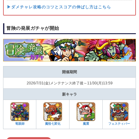
▶ダメチャレ攻略のコツとスコアの伸ばし方はこちら
冒険の発展ガチャが開始
開催期間
2026/7/31(金)メンテナンス終了後～11/30(月)13:59
新キャラ
竜眼師
魔怪七変化
魔震
フェスティバー