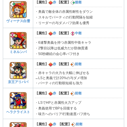
【属性】
赤
【配置】
後衛
・奥義で敵全体の赤属性耐性をダウン
・スキルでパーティの行動間隔を短縮
ヴィーナス白雪
・リーダーの与ダメバフ効果も優秀
【属性】
赤
【配置】
中衛
・6連撃奥義を持つ赤属性中衛キャラ
・2撃目以降は低威力だが防御貫通
ミネルンバ
・50秒継続の会心率バフ付き
【属性】
赤
【配置】
前衛
・赤キャラの火力を大幅に伸ばせる
→LSと奥義で計20%の与ダメ増加
京王アリババ
・パーティの行動順短縮も強力
【属性】
赤
【配置】
前衛
・LSでHPと赤属性火力アップ
・奥義使用でBPを回復する
ヘラクライスト
・味方へのバリア/行動速度バフ持ち
【属性】
赤
【配置】
前衛