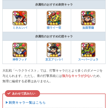
赤属性のおすすめ刺突キャラ
ミネルンバ
猫ライ一世
如面菩薩
赤属性のおすすめ幻想キャラ
神帝フッド
京王アリババ
スーパージュラ
大乱戦「ヘラクライスト」では、打撃キャラだとより多くのダメージを
与えられます。ただし、青の打撃系統には
強力なキャラが少ない
ため、
無理に編成する必要はありません。
あわせて読みたい
▶刺突キャラ一覧はこちら