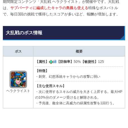
期間限定コンテンツ「大乱戦 ヘラクライスト」が開催中です。大乱戦
は、
サブパーティに編成したキャラの奥義も使える
特殊なボスバトル
で、毎日3回の挑戦で獲得したスコアが多いほど、報酬が増加します。
大乱戦のボス情報
ボス
概要
【属性】
緑
【防御率】
50%
【敏捷性】
125
【特徴】
・刺突、幻想系統キャラからの攻撃に弱い
【主な使用スキル】
ヘラクライスト
・次に使用するスキルの威力を大きく上昇する。最大HP
の10%分のダメージ受けると解除される。
・予兆後、敵全体に高威力の緑属性攻撃を1回行う。