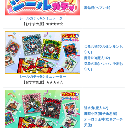
-
海母精(ヘブン士)
シールガチャ6シミュレーター
【おすすめ度】★★★☆☆
つる兵衛(ツルルンルンお
守り)
魔井DO(魔人1/2)
気象の助(ハレハレ予測お
守り)
シールガチャ5シミュレーター
【おすすめ度】★★★☆☆
逃水鬼(魔人1/2)
魔暗小路(魔チ角悪魔)
オーロラ王神(次界アーチ
天使)