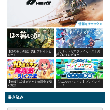
【ほの暮しの庭】先行プレイレビ
【リミットゼロブレイカーズ】先
ュー！
行プレイレビュー！
【速報】10連ガチャを無課金で引
【みんなのトレイン】プレイレビ
く方法
ュー！
書き込み