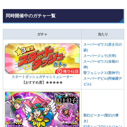
同時開催中のガチャ一覧
ガチャ
当たり
スーパーゼウス(若き日の
姿)
スーパージュラ(天帝)
スーパーゼウス(全能の
神)
聖フェニックス(聖神子)
スタートダッシュガチャシミュレーター
スーパーデビル(阿修羅デ
【おすすめ度】★★★★★
ビル)
聖幻ピーター(聖幻の導
き)
幻子ムッフウ(ソルジャン