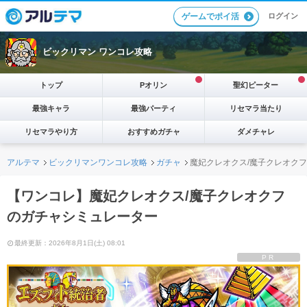
ログイン
ゲームでポイ活
ビックリマン ワンコレ攻略
トップ
Pオリン
聖幻ピーター
最強キャラ
最強パーティ
リセマラ当たり
リセマラやり方
おすすめガチャ
ダメチャレ
アルテマ
ビックリマンワンコレ攻略
ガチャ
魔妃クレオクス/魔子クレオク
【ワンコレ】魔妃クレオクス/魔子クレオクフ
のガチャシミュレーター
最終更新：2026年8月1日(土) 08:01
PR