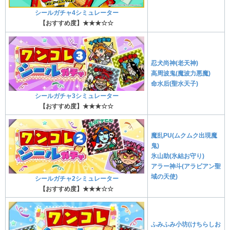
シールガチャ4シミュレーター
【おすすめ度】★★★☆☆
忍犬尚神(老天神)
高周波鬼(魔波力悪魔)
命水后(聖水天子)
シールガチャ3シミュレーター
【おすすめ度】★★★☆☆
魔乱PU(ムクムク出現魔
鬼)
氷山助(氷結お守り)
アラー神斗(アラビアン聖
域の天使)
シールガチャ2シミュレーター
【おすすめ度】★★★☆☆
ふみふみ小坊(けちらしお