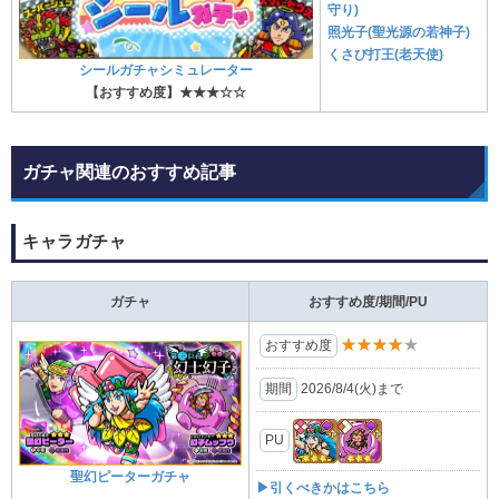
守り)
照光子(聖光源の若神子)
くさび打王(老天使)
シールガチャシミュレーター
【おすすめ度】★★★☆☆
ガチャ関連のおすすめ記事
キャラガチャ
ガチャ
おすすめ度/期間/PU
★★★★★
おすすめ度
期間
2026/8/4(⽕)まで
PU
聖幻ピーターガチャ
▶引くべきかはこちら