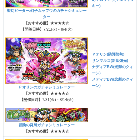
キー)
聖幻ピーター/幻子ムッフウのガチャシミュレー
ター
【おすすめ度】★★★★☆
【開催日時】
7/21(火)～8/4(火)
Ｐオリン(防護態勢)
サンマルコ(新聖爛光)
ナディアBW(光輝のクィ
ーン)
メディアBW(悲劇のクィ
ーン)
Ｐオリンのガチャシミュレーター
【おすすめ度】★★★★☆
【開催日時】
7/31(金)～8/14(金)
-
冒険の発展ガチャシミュレーター
【おすすめ度】★★★★☆