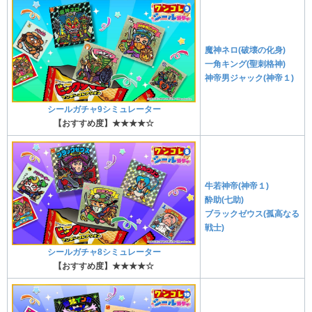
魔神ネロ(破壊の化身)
一角キング(聖刺格神)
神帝男ジャック(神帝１)
シールガチャ9シミュレーター
【おすすめ度】★★★★☆
牛若神帝(神帝１)
酔助(七助)
ブラックゼウス(孤高なる
戦士)
シールガチャ8シミュレーター
【おすすめ度】★★★★☆