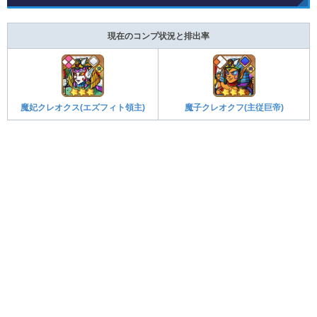
現在のコンプ状況と排出率
魔妃クレオクス(エズフィト領主)
魔子クレオクフ(主従巨帝)