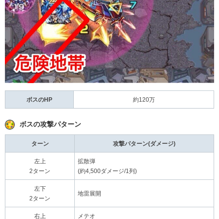
ボスのHP
約120万
ボスの攻撃パターン
ターン
攻撃パターン(ダメージ)
左上
拡散弾
2ターン
(約4,500ダメージ/1列)
左下
地雷展開
2ターン
右上
メテオ