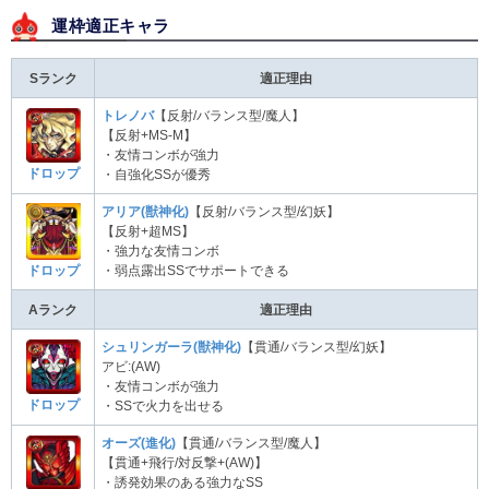
運枠適正キャラ
Sランク
適正理由
トレノバ
【反射/バランス型/魔人】
【反射+MS-M】
・友情コンボが強力
ドロップ
・自強化SSが優秀
アリア(獣神化)
【反射/バランス型/幻妖】
【反射+超MS】
・強力な友情コンボ
ドロップ
・弱点露出SSでサポートできる
Aランク
適正理由
シュリンガーラ(獣神化)
【貫通/バランス型/幻妖】
アビ:(AW)
・友情コンボが強力
ドロップ
・SSで火力を出せる
オーズ(進化)
【貫通/バランス型/魔人】
【貫通+飛行/対反撃+(AW)】
・誘発効果のある強力なSS