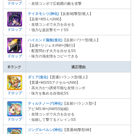
ドロップ
・友情コンボで広範囲の敵を攻撃
テイネモシリ(神化)
【反射/砲撃型/亜人】
【反射+MS-L+(AW)】
・友情コンボで火力を出せる
ドロップ
・強力な超反撃モードSS
ハイエンド脳無(進化)
【反射/パワー型/亜人】
【反射+リジェネ/AW+(飛行)】
・配置問わず火力を出せるSS
ドロップ
・味方の強友情をコピーできる
Bランク
適正理由
ダミア(進化)
【貫通/バランス型/亜人】
【貫通+MS/SSアクセル+(AW)】
・高火力かつ誘発可能な友情コンボ
ドロップ
・味方を集める自強化SS
ティルナノーグ(神化)
【反射/バランス型/-】
アビ:MS-M+(AW/SS短縮)
・友情コンボで火力を出せる
ドロップ
・短縮して撃てるドレインSS
ジングルベルン(神化)
【貫通/砲撃型/神】