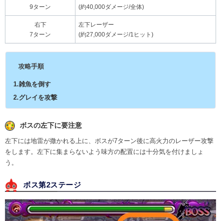
9ターン
(約40,000ダメージ/全体)
右下
左下レーザー
7ターン
(約27,000ダメージ/1ヒット)
攻略手順
1.雑魚を倒す
2.グレイを攻撃
ボスの左下に要注意
左下には地雷が撒かれる上に、ボスが7ターン後に高火力のレーザー攻撃
をします。左下に集まらないよう味方の配置には十分気を付けましょ
う。
ボス第2ステージ