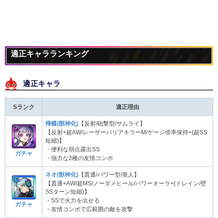
適正キャラランキング
適正キャラ
Sランク
適正理由
帰蝶(獣神化)
【反射/砲撃型/サムライ】
【反射+超AW/レーザーバリアキラーM/ゲージ倍率保持+(超SS
短縮)】
・便利な弱点露出SS
ガチャ
・強力な2種の友情コンボ
ネオ(獣神化)
【貫通/パワー型/亜人】
【貫通+AW/超MS/ノーダメヒール/パワーオーラ+(ドレイン/壁
SSターン短縮)】
・SSで火力を出せる
ガチャ
・友情コンボで広範囲の敵を攻撃