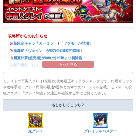
攻略班からのお知らせ
・
新限定キャラ「カーミラ」
/
「ツクモ」が登場！
・
新轟絶「ヴェイン」が8/7(金)19時初降臨！
・
麗夏映夢(超究極)が8/8(土)19時より初降臨！
もっと見る
・
新守護獣「ヒョーたん」が登場！
モンストの宇宙人グレイ(究極)の攻略適正キャラランキングです。出現ギミック
や攻略手順、グレイ周回の最適s運枠とおすすめパーティを記載。モンストの究
極クエスト「グレイ降臨」の適正を確認する際にご覧ください。
もしかしてこっち？
光グレイ
グレイフルバスター