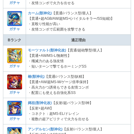
ガチャ
・友情コンボで火力を出せる
カーム(獣神化)
【貫通/バランス型/亜人】
【貫通+超AGB/AW/超MS+(バイタルキラー/SS短縮)】
・直殴り性能が高い
ガチャ
・友情コンボで広範囲を攻撃できる
Bランク
適正理由
モーツァルト(獣神化改)
【貫通/超砲撃型/亜人】
【貫通+AW/MS-L/無耐性】
・殲滅力のある強友情
ガチャ
・短いターンで撃てるホーミングSS
椿(獣神化)
【貫通/バランス型/妖精】
【貫通+AW/超MS-M/ゲージ倍率保持】
・高火力かつ誘発もできる友情コンボ
ガチャ
・配置にも使える自強化系SS
媽祖(獣神化改)
【反射/超バランス型/神】
【反射+超AW】
・コネクト：超MS-EL/ドレイン
ガチャ
・複数の超アビリティで火力を出せる
アンデルセン(獣神化)
【反射/バランス型/亜人】