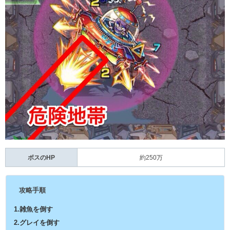
ボスのHP
約250万
攻略手順
1.雑魚を倒す
2.グレイを倒す