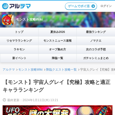
ログイン
ゲームでポイ活
モンスト攻略Wiki
トップ
夏休み2026
最強ランキング
リセマラランキング
モンストニュース速報
ノマクエ
ラキモン
オーブ集め方
次のコラボ予想
新イベント
降臨一覧
ガチャシミュまとめ
アルテマ
モンスト攻略Wiki
降臨クエスト攻略一覧
宇宙人グレイ【究極】攻
【モンスト】宇宙人グレイ【究極】攻略と適正
キャラランキング
最終更新：2024年1月11日(木) 13:21