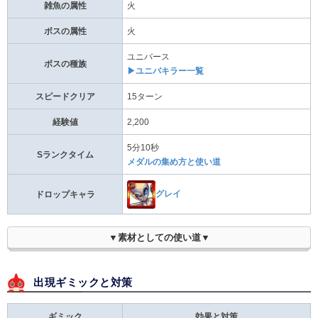
雑魚の属性
火
ボスの属性
火
ユニバース
ボスの種族
▶ユニバキラー一覧
スピードクリア
15ターン
経験値
2,200
5分10秒
Sランクタイム
メダルの集め方と使い道
グレイ
ドロップキャラ
▼素材としての使い道▼
出現ギミックと対策
ギミック
効果と対策