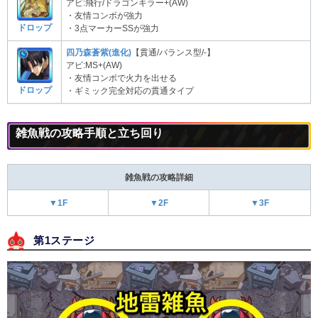
アビ:飛行/ドラゴンキラー+(AW)
・友情コンボが強力
ドロップ
・3点マーカーSSが強力
四乃森蒼紫(進化)
【貫通/バランス型/-】
アビ:MS+(AW)
・友情コンボで火力を出せる
ドロップ
・ギミック完全対応の貫通タイプ
雑魚戦の攻略手順と立ち回り
雑魚戦の攻略詳細
▼1F
▼2F
▼3F
第1ステージ