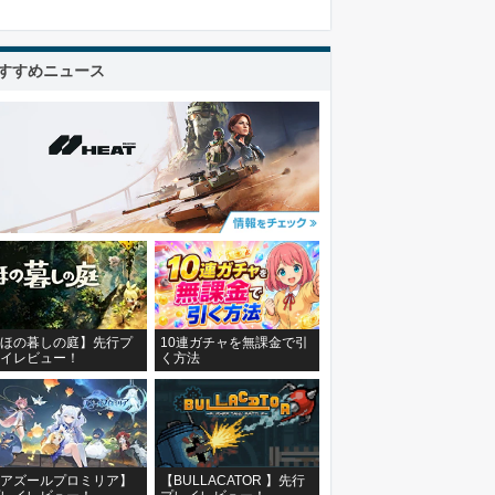
すすめニュース
ほの暮しの庭】先行プ
10連ガチャを無課金で引
イレビュー！
く方法
アズールプロミリア】
【BULLACATOR 】先行