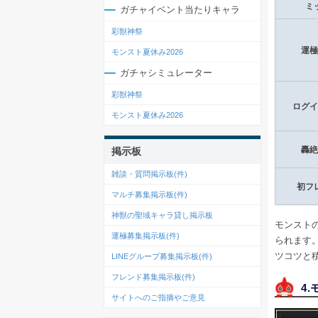
ミ
ガチャイベント当たりキャラ
彩獣神祭
運極
モンスト夏休み2026
ガチャシミュレーター
彩獣神祭
ログイ
モンスト夏休み2026
轟絶
掲示板
雑談・質問掲示板(
件)
初フ
マルチ募集掲示板(
件)
神獣の聖域キャラ貸し掲示板
モンスト
運極募集掲示板(
件)
られます
ツコツと
LINEグループ募集掲示板(
件)
フレンド募集掲示板(
件)
4
サイトへのご指摘やご意見