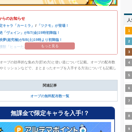
からのお知らせ
人
定キャラ「カーミラ」
/
「ツクモ」が登場！
絶「ヴェイン」が8/7(金)19時初降臨！
映夢(超究極)が8/8(土)19時より初降臨！
もっと見る
護獣「ヒョーたん」が登場！
オーブの効率的な集め方(貯め方)と使い道について記載。オーブの配布数
やミッションなどで、まとまったオーブを入手する方法についても記載し
関連記事
オーブの無料配布数一覧
無課金で限定キャラを入手!？