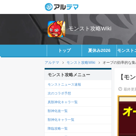
モンスト攻略Wiki
トップ
夏休み2026
モンスト
アルテマ
モンスト攻略Wiki
オーブの効率的な集
モンスト攻略メニュー
【モン
モンストニュース速報
最終更新
次のコラボ予想
真獣神化キャラ一覧
獣神化改一覧
獣神化キャラ一覧
降臨攻略一覧