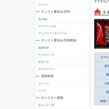
すすめな
ヴェイン
モンスト夏休み2026
1
風火輪α
ユグドラシルα
アンドロイドダイナーα
モンスト夏休み2026降臨
麗夏映夢
チルサマーナ
イベン
佐宗リザ
破
ダルマツリン
覇
彩獣神祭
未
カーミラ
ツクモ
禁
モンスター図鑑
絶級ト
全キャラ一覧