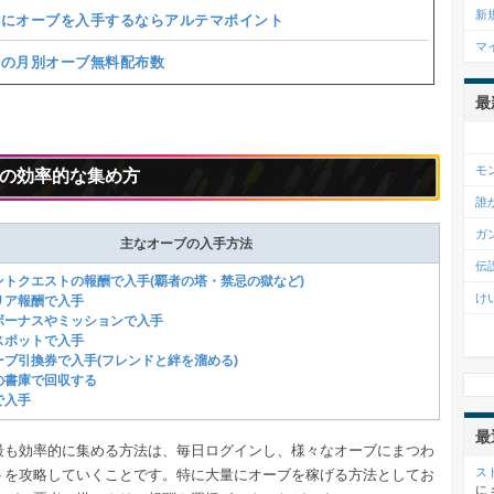
新
得にオーブを入手するならアルテマポイント
マ
去の月別オーブ無料配布数
最
モ
の効率的な集め方
誰
ガ
主なオーブの入手方法
伝
ベントクエストの報酬で入手(覇者の塔・禁忌の獄など)
け
クリア報酬で入手
極ボーナスやミッションで入手
ンスポットで入手
ーブ引換券で入手(フレンドと絆を溜める)
憶の書庫で回収する
で入手
最
最も効率的に集める方法は、毎日ログインし、様々なオーブにまつわ
ス
トを攻略していくことです。特に大量にオーブを稼げる方法としてお
に