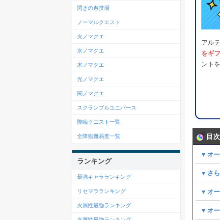
閃きの遊技場
ノーマルクエスト
火ノマクエ
アル
水ノマクエ
をギ
ント
木ノマクエ
光ノマクエ
闇ノマクエ
スクランブルユニバース
降臨クエスト一覧
目次
全降臨難易度一覧
▼オ
ランキング
▼さ
最強キャラランキング
▼オ
リセマラランキング
火属性最強ランキング
▼オ
水属性最強ランキング