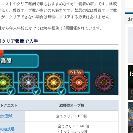
クエストのクリア報酬で最もおすすめなのが「覇者の塔」です。比較
が低く、獲得オーブ数が多いのも魅力です。禁忌の獄は獲得オーブ数
すが、クリアできない場合は無理にクリアする必要はありません。
お
2月から年末年始にかけては毎年恒例で2回開催されています。
.初クリア報酬で入手
【
レ
トクエスト
総獲得オーブ数
獣の聖域
全てクリア：100個
・全てクリア：140個
【
の遊技場
・ミッション：5個