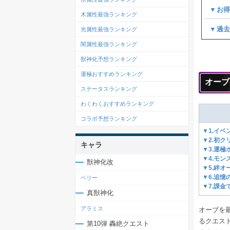
▼お
木属性最強ランキング
▼過
光属性最強ランキング
闇属性最強ランキング
獣神化予想ランキング
運極おすすめランキング
オーブ
ステータスランキング
わくわくおすすめランキング
コラボ予想ランキング
▼1.イ
▼2.初
キャラ
▼3.運
▼4.モ
獣神化改
▼5.絆オ
▼6.追
ペリー
▼7.課金
真獣神化
アラミス
オーブを
るクエス
第10弾 轟絶クエスト