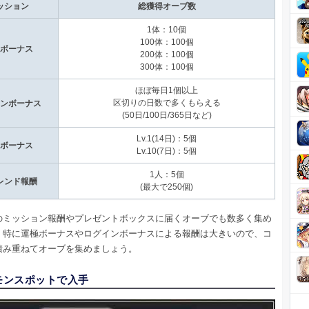
ッション
総獲得オーブ数
1体：10個
100体：100個
ボーナス
200体：100個
300体：100個
ほぼ毎日1個以上
区切りの日数で多くもらえる
ンボーナス
(50日/100日/365日など)
Lv.1(14日)：5個
ボーナス
Lv.10(7日)：5個
1人：5個
レンド報酬
(最大で250個)
のミッション報酬やプレゼントボックスに届くオーブでも数多く集め
。特に運極ボーナスやログインボーナスによる報酬は大きいので、コ
積み重ねてオーブを集めましょう。
.モンスポットで入手