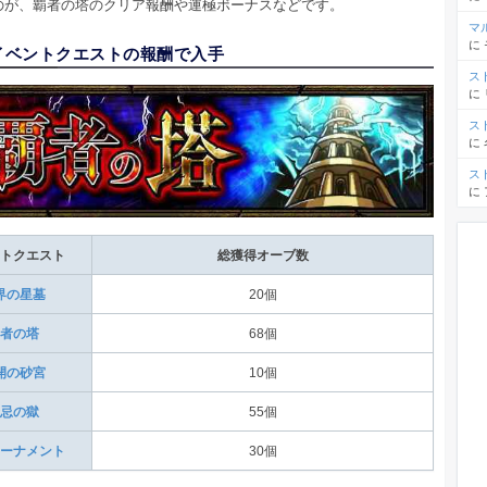
のが、覇者の塔のクリア報酬や運極ボーナスなどです。
マ
に
.イベントクエストの報酬で入手
ス
に
ス
に
ス
に
トクエスト
総獲得オーブ数
界の星墓
20個
者の塔
68個
開の砂宮
10個
忌の獄
55個
ーナメント
30個