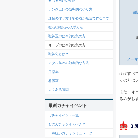
初心者向けの攻略
ランク上げの効率的なやり方
追
運極の作り方｜初心者が最速で作るコツ
獣石/豆獣石の入手方法
獣神玉の効率的な集め方
オーブの効率的な集め方
獣神化とは？
ノーマ
メダル集めの効率的な方法
用語集
ほぼすべ
りの方は
相談室
よくある質問
また、オ
るのがお
最新ガチャイベント
ガチャイベント一覧
どのガチャを引くべき？
3
一点狙いガチャシミュレーター