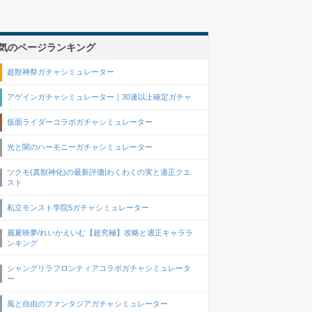
気のページランキング
超獣神祭ガチャシミュレーター
アゲインガチャシミュレーター｜30連以上確定ガチャ
仮面ライダーコラボガチャシミュレーター
光と闇のハーモニーガチャシミュレーター
ツクモ(真獣神化)の最新評価|わくわくの実と適正クエ
スト
私立モンスト学院5ガチャシミュレーター
麗夏映夢/れいかえいむ【超究極】攻略と適正キャララ
ンキング
シャングリラフロンティアコラボガチャシミュレータ
ー
風と自由のファンタジアガチャシミュレーター