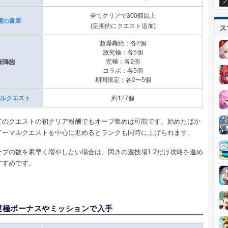
プ
全てクリアで300個以上
憶の書庫
(定期的にクエスト追加)
ス
超爆轟絶：各2個
激究極：各5個
究極：各2個
新降臨
コラボ：各5個
期間限定：各2〜5個
ルクエスト
約127個
てのクエストの初クリア報酬でもオーブ集めは可能です。始めたばか
ノーマルクエストを中心に進めるとランクも同時に上げられます。
ーブの数を素早く増やしたい場合は、閃きの遊技場1.2だけ攻略を進め
すすめです。
.運極ボーナスやミッションで入手