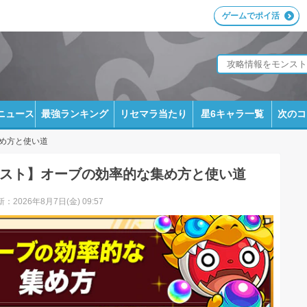
ゲームでポイ活
ニュース
最強ランキング
リセマラ当たり
星6キャラ一覧
次のコ
め方と使い道
スト】オーブの効率的な集め方と使い道
：2026年8月7日(金) 09:57