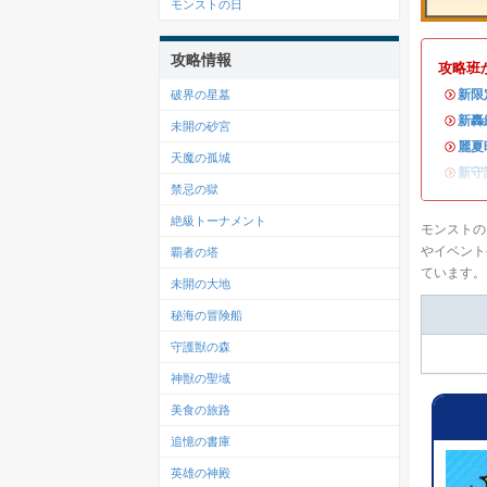
モンストの日
攻略情報
攻略班
・
新限
破界の星墓
・
新轟
未開の砂宮
・
麗夏
天魔の孤城
・
新守
禁忌の獄
絶級トーナメント
モンストの
やイベント
覇者の塔
ています。
未開の大地
秘海の冒険船
守護獣の森
神獣の聖域
美食の旅路
追憶の書庫
英雄の神殿