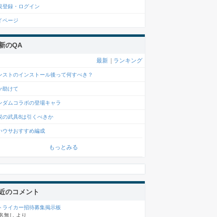
規登録・ログイン
イページ
新のQA
最新
|
ランキング
ンストのインストール後って何すべき？
か助けて
ンダムコラボの登場キャラ
説の武具8は引くべきか
いウサおすすめ編成
もっとみる
近のコメント
トライカー招待募集掲示板
名無し
より