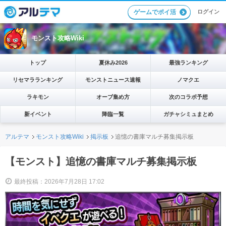
ログイン
ゲームでポイ活
モンスト攻略Wiki
トップ
夏休み2026
最強ランキング
リセマラランキング
モンストニュース速報
ノマクエ
ラキモン
オーブ集め方
次のコラボ予想
新イベント
降臨一覧
ガチャシミュまとめ
アルテマ
モンスト攻略Wiki
掲示板
追憶の書庫マルチ募集掲示板
【モンスト】追憶の書庫マルチ募集掲示板
最終投稿：2026年7月28日 17:02