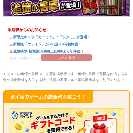
攻略班からのお知らせ
・
新限定キャラ「カーミラ」
/
「ツクモ」が登場！
・
新轟絶「ヴェイン」が8/7(金)19時初降臨！
・
麗夏映夢(超究極)が8/8(土)19時より初降臨！
もっと見る
・
新守護獣「ヒョーたん」が登場！
モンストの追憶の書庫マルチ募集掲示板です。追憶の書庫で運極を作成する場
合や神化素材を入手する時に追憶の書庫マルチ募集掲示板をご利用ください。
ポイ活でゲームの課金代を稼ごう！