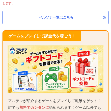
します。
ペルソナ一覧はこちら
ゲームをプレイして課金代を稼ごう！
アルテマが紹介するゲームをプレイして報酬をゲット！
誰でも
無料でカンタンに
始められます！ゲーム以外でも