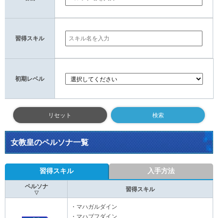
習得スキル
初期レベル
リセット
女教皇のペルソナ一覧
習得スキル
入手方法
ペルソナ
習得スキル
▽
・マハガルダイン
・マハブフダイン