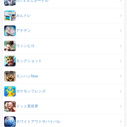
Gジェネエターナル
みんトレ
アナデン
ウィンヒロ
キングショット
モンハンNow
ポケモンフレンズ
ドット異世界
ホワイトアウトサバイバル