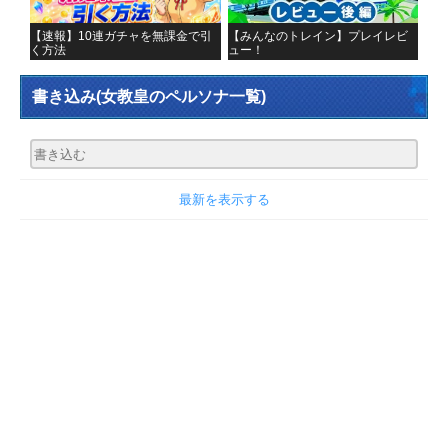
【速報】10連ガチャを無課金で引
【みんなのトレイン】プレイレビ
く方法
ュー！
書き込み
(女教皇のペルソナ一覧)
最新を表示する