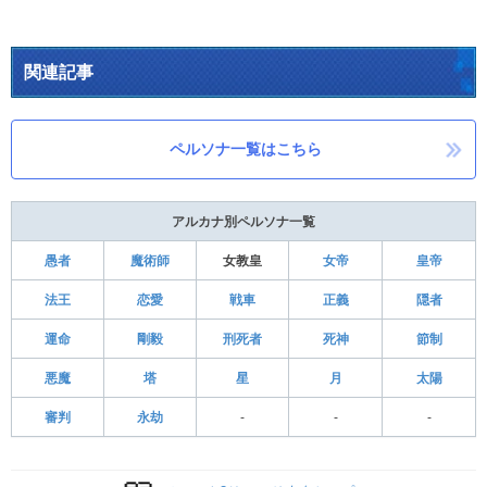
関連記事
ペルソナ一覧はこちら
アルカナ別ペルソナ一覧
愚者
魔術師
女教皇
女帝
皇帝
法王
恋愛
戦車
正義
隠者
運命
剛毅
刑死者
死神
節制
悪魔
塔
星
月
太陽
審判
永劫
-
-
-