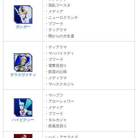
・混乱ブースタ
・メディア
・ニューロクランチ
・ブフーラ
ガンガー
・ディアラマ
・闇からの大生還
・ディアラマ
・マハバイスディ
・ブフーラ
・電撃見切り
・防雷の心得
サラスヴァティ
・メディラマ
・マハスクカジャ
・マハブフ
・アローシャワー
・メディア
・ブフーラ
ハイピクシー
・タルカジャ
・疾風見切り
・ハイ・アナライズ