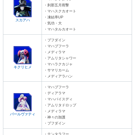
・刹那五月雨撃
・マハスクカオート
・凍結率UP
スカアハ
・気功・大
・マハタルカオート
・ブフダイン
・マハブフーラ
・メディラマ
・アムリタシャワー
・マハラクカジャ
キクリヒメ
・サマリカーム
・メディアラハン
・マハブフーラ
・ディアラマ
・マハバイスディ
・アムリタドロップ
・メディラマ
パールヴァティ
・神々の加護
・ブフダイン
・テンタラフー