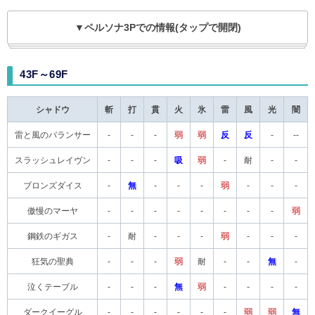
▼ペルソナ3Pでの情報(タップで開閉)
43F～69F
シャドウ
斬
打
貫
火
氷
雷
風
光
闇
雷と風のバランサー
-
-
-
弱
弱
反
反
-
--
スラッシュレイヴン
-
-
-
吸
弱
-
耐
-
-
ブロンズダイス
-
無
-
-
-
弱
-
-
-
傲慢のマーヤ
-
-
-
-
-
-
-
-
弱
鋼鉄のギガス
-
耐
-
-
-
弱
-
-
-
狂気の聖典
-
-
-
弱
耐
-
-
無
-
泣くテーブル
-
-
-
無
弱
-
-
-
-
ダークイーグル
-
-
-
-
-
-
弱
弱
無