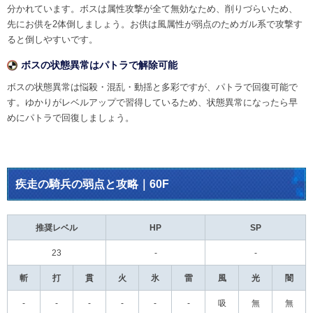
分かれています。ボスは属性攻撃が全て無効なため、削りづらいため、
先にお供を2体倒しましょう。お供は風属性が弱点のためガル系で攻撃す
ると倒しやすいです。
ボスの状態異常はパトラで解除可能
ボスの状態異常は悩殺・混乱・動揺と多彩ですが、パトラで回復可能で
す。ゆかりがレベルアップで習得しているため、状態異常になったら早
めにパトラで回復しましょう。
疾走の騎兵の弱点と攻略｜60F
推奨レベル
HP
SP
23
-
-
斬
打
貫
火
氷
雷
風
光
闇
-
-
-
-
-
-
吸
無
無