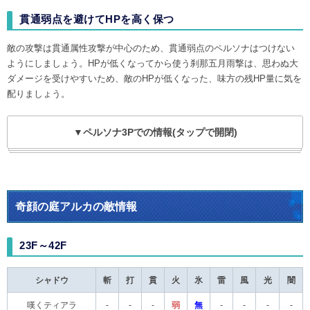
貫通弱点を避けてHPを高く保つ
敵の攻撃は貫通属性攻撃が中心のため、貫通弱点のペルソナはつけない
ようにしましょう。HPが低くなってから使う刹那五月雨撃は、思わぬ大
ダメージを受けやすいため、敵のHPが低くなった、味方の残HP量に気を
配りましょう。
▼ペルソナ3Pでの情報(タップで開閉)
奇顔の庭アルカの敵情報
23F～42F
シャドウ
斬
打
貫
火
氷
雷
風
光
闇
嘆くティアラ
-
-
-
弱
無
-
-
-
-