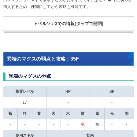
加入するため、仲間にしてから攻略も可能です。
▼ペルソナ3での情報(タップで開閉)
異端のマグスの弱点と攻略｜35F
異端のマグスの弱点
推奨レベル
HP
SP
17
-
-
斬
打
貫
火
氷
雷
風
光
闇
-
-
-
-
-
弱
耐
-
-
使用スキル
効果