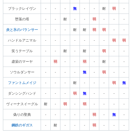
ブラックレイヴン
-
-
-
無
-
-
耐
弱
-
堕落の塔
-
-
耐
-
-
弱
-
-
-
炎と氷のバランサー
-
-
-
耐
耐
弱
弱
-
-
ハンドルアニマル
-
-
-
-
-
-
-
弱
弱
笑うテーブル
-
-
耐
-
耐
-
弱
-
-
虚栄のマーヤ
-
弱
-
-
弱
-
耐
-
-
ソウルダンサー
-
-
-
-
無
-
弱
-
-
ファントムメイジ
-
-
-
耐
-
-
-
弱
無
ダンシングハンド
-
-
-
弱
無
-
-
-
-
ヴィーナスイーグル
耐
-
弱
-
弱
-
-
-
-
偽りの聖典
-
-
-
-
-
弱
-
無
-
鋼鉄のギガス
-
耐
-
-
-
弱
-
-
-