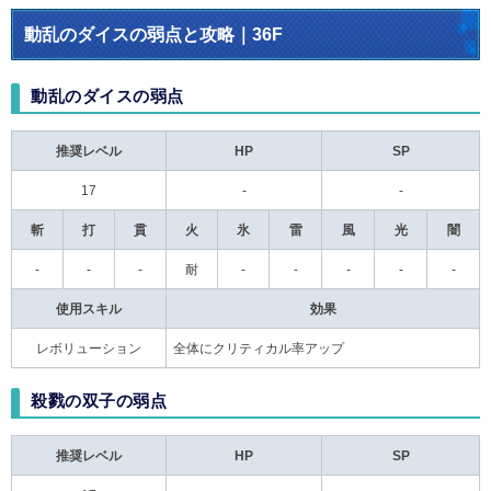
動乱のダイスの弱点と攻略｜36F
動乱のダイスの弱点
推奨レベル
HP
SP
17
-
-
斬
打
貫
火
氷
雷
風
光
闇
-
-
-
耐
-
-
-
-
-
使用スキル
効果
レボリューション
全体にクリティカル率アップ
殺戮の双子の弱点
推奨レベル
HP
SP