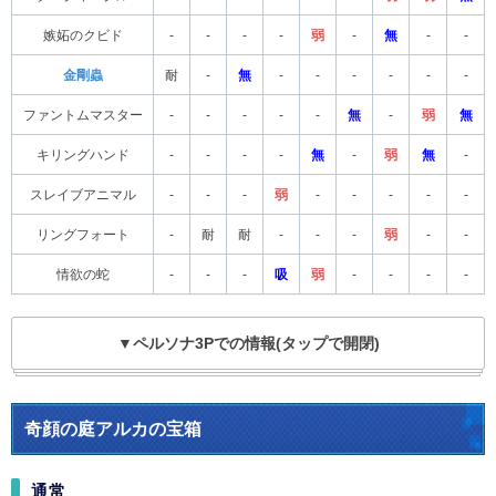
嫉妬のクビド
-
-
-
-
弱
-
無
-
-
金剛蟲
耐
-
無
-
-
-
-
-
-
ファントムマスター
-
-
-
-
-
無
-
弱
無
キリングハンド
-
-
-
-
無
-
弱
無
-
スレイブアニマル
-
-
-
弱
-
-
-
-
-
リングフォート
-
耐
耐
-
-
-
弱
-
-
情欲の蛇
-
-
-
吸
弱
-
-
-
-
▼ペルソナ3Pでの情報(タップで開閉)
奇顔の庭アルカの宝箱
通常