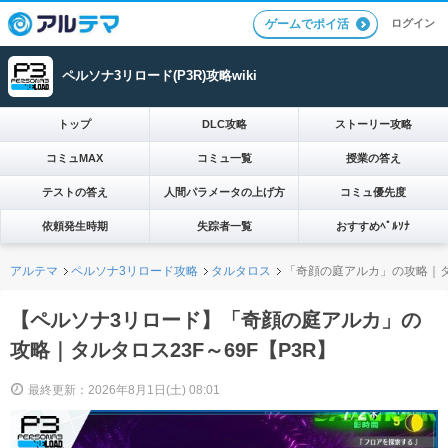
ログイン
ゲームでポイ活
ペルソナ3リロード(P3R)攻略wiki
トップ
DLC攻略
ストーリー攻略
コミュMAX
コミュ一覧
授業の答え
テストの答え
人間パラメータの上げ方
コミュ優先度
依頼発生時期
失踪者一覧
おすすめﾍﾟﾙｿﾅ
アルテマ
ペルソナ3リロード攻略
タルタロス
「奇顔の庭アルカ」の攻略｜タル
【ペルソナ3リロード】「奇顔の庭アルカ」の
攻略｜タルタロス23F～69F【P3R】
最終更新：2026年8月1日(土) 08:01