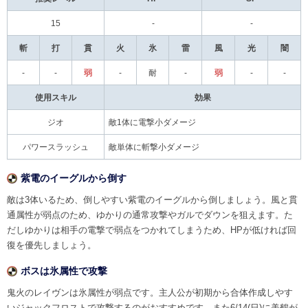
15
-
-
斬
打
貫
火
氷
雷
風
光
闇
-
-
弱
-
耐
-
弱
-
-
使用スキル
効果
ジオ
敵1体に電撃小ダメージ
パワースラッシュ
敵単体に斬撃小ダメージ
紫電のイーグルから倒す
敵は3体いるため、倒しやすい紫電のイーグルから倒しましょう。風と貫
通属性が弱点のため、ゆかりの通常攻撃やガルでダウンを狙えます。た
だしゆかりは相手の電撃で弱点をつかれてしまうため、HPが低ければ回
復を優先しましょう。
ボスは氷属性で攻撃
鬼火のレイヴンは氷属性が弱点です。主人公が初期から合体作成しやす
いジャックフロストで攻撃するのがおすすめです。また6/14(日)に美鶴が