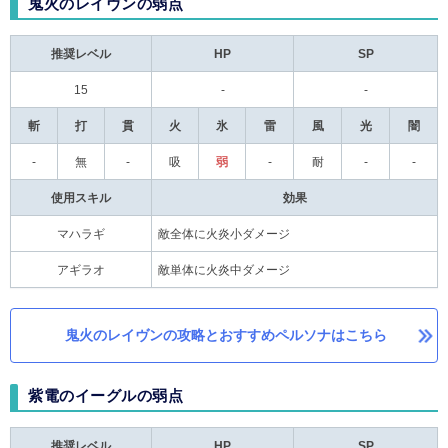
鬼火のレイヴンの弱点
推奨レベル
HP
SP
15
-
-
斬
打
貫
火
氷
雷
風
光
闇
-
無
-
吸
弱
-
耐
-
-
使用スキル
効果
マハラギ
敵全体に火炎小ダメージ
アギラオ
敵単体に火炎中ダメージ
鬼火のレイヴンの攻略とおすすめペルソナはこちら
紫電のイーグルの弱点
推奨レベル
HP
SP