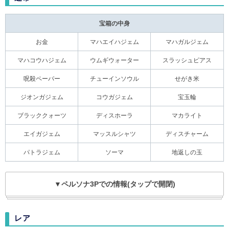
宝箱の中身
お金
マハエイハジェム
マハガルジェム
マハコウハジェム
ウムギウォーター
スラッシュピアス
呪殺ペーパー
チューインソウル
せがき米
ジオンガジェム
コウガジェム
宝玉輪
ブラッククォーツ
ディスホーラ
マカライト
エイガジェム
マッスルシャツ
ディスチャーム
パトラジェム
ソーマ
地返しの玉
▼ペルソナ3Pでの情報(タップで開閉)
レア