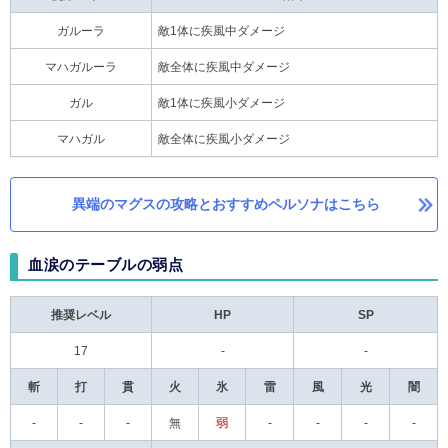
ガルーラ
敵1体に疾風中ダメージ
マハガルーラ
敵全体に疾風中ダメージ
ガル
敵1体に疾風小ダメージ
マハガル
敵全体に疾風小ダメージ
異端のマグスの攻略とおすすめペルソナはこちら
血涙のテーブルの弱点
推奨レベル
HP
SP
17
-
-
斬
打
貫
火
氷
雷
風
光
闇
-
-
-
無
弱
-
-
-
-