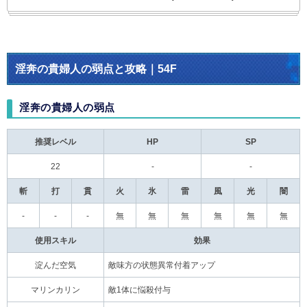
淫奔の貴婦人の弱点と攻略｜54F
淫奔の貴婦人の弱点
推奨レベル
HP
SP
22
-
-
斬
打
貫
火
氷
雷
風
光
闇
-
-
-
無
無
無
無
無
無
使用スキル
効果
淀んだ空気
敵味方の状態異常付着アップ
マリンカリン
敵1体に悩殺付与