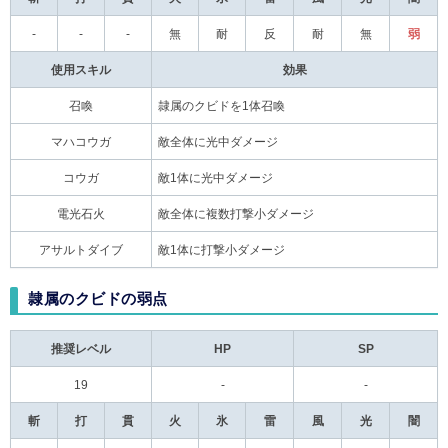
-
-
-
無
耐
反
耐
無
弱
使用スキル
効果
召喚
隷属のクビドを1体召喚
マハコウガ
敵全体に光中ダメージ
コウガ
敵1体に光中ダメージ
電光石火
敵全体に複数打撃小ダメージ
アサルトダイブ
敵1体に打撃小ダメージ
隷属のクビドの弱点
推奨レベル
HP
SP
19
-
-
斬
打
貫
火
氷
雷
風
光
闇