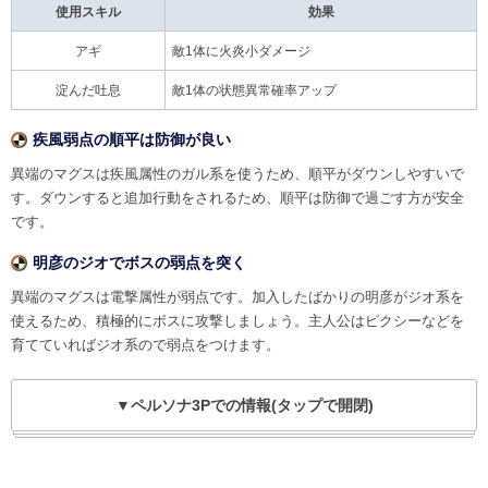
使用スキル
効果
アギ
敵1体に火炎小ダメージ
淀んだ吐息
敵1体の状態異常確率アップ
疾風弱点の順平は防御が良い
異端のマグスは疾風属性のガル系を使うため、順平がダウンしやすいで
す。ダウンすると追加行動をされるため、順平は防御で過ごす方が安全
です。
明彦のジオでボスの弱点を突く
異端のマグスは電撃属性が弱点です。加入したばかりの明彦がジオ系を
使えるため、積極的にボスに攻撃しましょう。主人公はピクシーなどを
育てていればジオ系ので弱点をつけます。
▼ペルソナ3Pでの情報(タップで開閉)