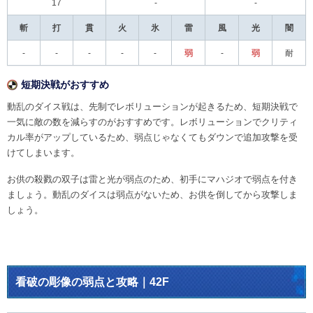
17
-
-
斬
打
貫
火
氷
雷
風
光
闇
-
-
-
-
-
弱
-
弱
耐
短期決戦がおすすめ
動乱のダイス戦は、先制でレボリューションが起きるため、短期決戦で
一気に敵の数を減らすのがおすすめです。レボリューションでクリティ
カル率がアップしているため、弱点じゃなくてもダウンで追加攻撃を受
けてしまいます。
お供の殺戮の双子は雷と光が弱点のため、初手にマハジオで弱点を付き
ましょう。動乱のダイスは弱点がないため、お供を倒してから攻撃しま
しょう。
看破の彫像の弱点と攻略｜42F