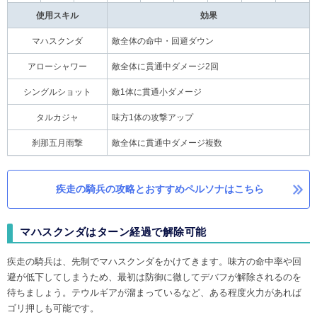
使用スキル
効果
マハスクンダ
敵全体の命中・回避ダウン
アローシャワー
敵全体に貫通中ダメージ2回
シングルショット
敵1体に貫通小ダメージ
タルカジャ
味方1体の攻撃アップ
刹那五月雨撃
敵全体に貫通中ダメージ複数
疾走の騎兵の攻略とおすすめペルソナはこちら
マハスクンダはターン経過で解除可能
疾走の騎兵は、先制でマハスクンダをかけてきます。味方の命中率や回
避が低下してしまうため、最初は防御に徹してデバフが解除されるのを
待ちましょう。テウルギアが溜まっているなど、ある程度火力があれば
ゴリ押しも可能です。