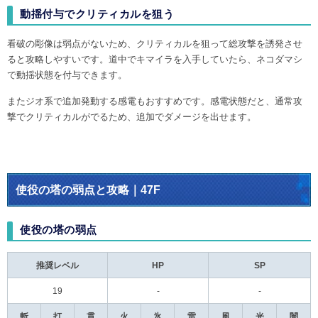
動揺付与でクリティカルを狙う
看破の彫像は弱点がないため、クリティカルを狙って総攻撃を誘発させ
ると攻略しやすいです。道中でキマイラを入手していたら、ネコダマシ
で動揺状態を付与できます。
またジオ系で追加発動する感電もおすすめです。感電状態だと、通常攻
撃でクリティカルがでるため、追加でダメージを出せます。
使役の塔の弱点と攻略｜47F
使役の塔の弱点
推奨レベル
HP
SP
19
-
-
斬
打
貫
火
氷
雷
風
光
闇