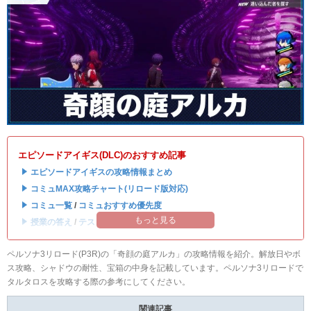
エピソードアイギス(DLC)のおすすめ記事
・
エピソードアイギスの攻略情報まとめ
・
コミュMAX攻略チャート(リロード版対応)
・
コミュ一覧
/
コミュおすすめ優先度
もっと見る
・
授業の答え
/
テストの答え
ペルソナ3リロード(P3R)の「奇顔の庭アルカ」の攻略情報を紹介。解放日やボ
ス攻略、シャドウの耐性、宝箱の中身を記載しています。ペルソナ3リロードで
タルタロスを攻略する際の参考にしてください。
関連記事