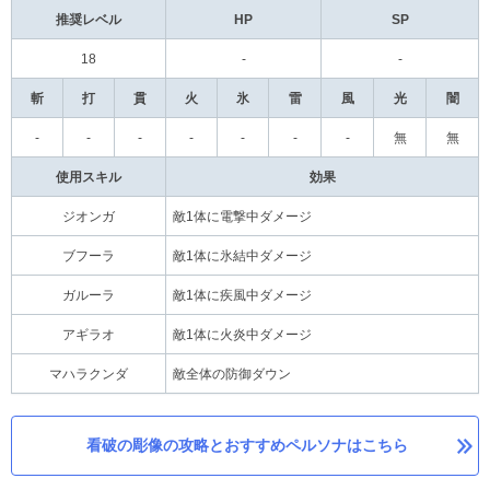
推奨レベル
HP
SP
18
-
-
斬
打
貫
火
氷
雷
風
光
闇
-
-
-
-
-
-
-
無
無
使用スキル
効果
ジオンガ
敵1体に電撃中ダメージ
ブフーラ
敵1体に氷結中ダメージ
ガルーラ
敵1体に疾風中ダメージ
アギラオ
敵1体に火炎中ダメージ
マハラクンダ
敵全体の防御ダウン
看破の彫像の攻略とおすすめペルソナはこちら