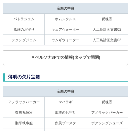
宝箱の中身
パトラジェム
ホムンクルス
反魂香
風族のお守り
キュアウォーター
人工島計画文書02
デクンダジェム
ウムギウォーター
人工島計画文書03
▼ペルソナ3Pでの情報(タップで開閉)
薄明の欠片宝箱
宝箱の中身
アノラックパーカー
マハラギ
反魂香
数珠丸恒次
風族のお守り
アノラックパーカー
順平執事服
疾風ブースタ
ボクシングシューズ