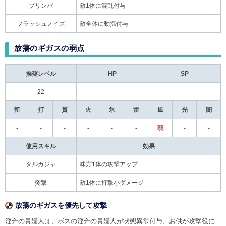
プリンパ
敵1体に混乱付与
フラッシュノイズ
敵全体に動揺付与
放蕩のギガスの弱点
推奨レベル
HP
SP
22
-
-
斬
打
貫
火
氷
雷
風
光
闇
-
-
-
-
-
-
弱
-
-
使用スキル
効果
タルカジャ
味方1体の攻撃アップ
突撃
敵1体に打撃小ダメージ
放蕩のギガスを優先して攻撃
淫奔の貴婦人は、ボスの淫奔の貴婦人が状態異常付与、お供が攻撃役に