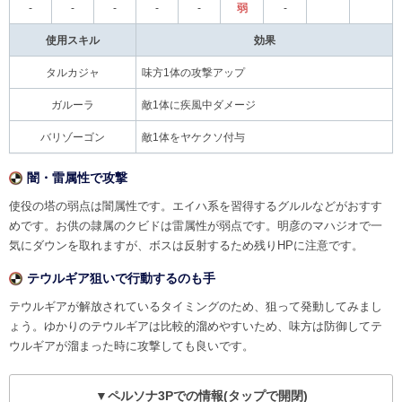
-
-
-
-
-
弱
-
使用スキル
効果
タルカジャ
味方1体の攻撃アップ
ガルーラ
敵1体に疾風中ダメージ
バリゾーゴン
敵1体をヤケクソ付与
闇・雷属性で攻撃
使役の塔の弱点は闇属性です。エイハ系を習得するグルルなどがおすす
めです。お供の隷属のクビドは雷属性が弱点です。明彦のマハジオで一
気にダウンを取れますが、ボスは反射するため残りHPに注意です。
テウルギア狙いで行動するのも手
テウルギアが解放されているタイミングのため、狙って発動してみまし
ょう。ゆかりのテウルギアは比較的溜めやすいため、味方は防御してテ
ウルギアが溜まった時に攻撃しても良いです。
▼ペルソナ3Pでの情報(タップで開閉)