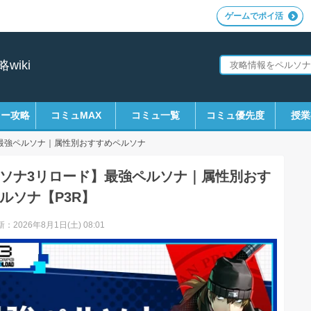
ゲームでポイ活
wiki
リー攻略
コミュMAX
コミュ一覧
コミュ優先度
授業
最強ペルソナ｜属性別おすすめペルソナ
ソナ3リロード】最強ペルソナ｜属性別おす
ルソナ【P3R】
：2026年8月1日(土) 08:01