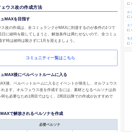
に
フェウス改の作成方法
ル
に
ュMAXを目指す
エ
ウス改の作成は、全コミュランクがMAXに到達するのが条件の1つで
に
月31日に綾時を殺してしまうと、解放条件は満たせないので、全コミュ
モ
目指す時は綾時は殺さずに1月を迎えましょう。
に
コミュニティ一覧はこちら
ュMAX後にベルベットルームに入る
MAX後、ベルベットルームに入るとイベントが発生し、オルフェウス
されます。オルフェウス改を作成するには、素材となるペルソナは勿
ル90も必要なため1周目ではなく、2周目以降での作成がおすすめで
MAXで解放されるペルソナを作成
必要ペルソナ