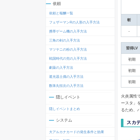
依頼
依頼と報酬一覧
斬
フェザーマンRの人形の入手方法
‐
携帯ゲーム機の入手方法
三角の剣の入手方法
習得LV
マツヤニの粉の入手方法
戦国時代の兜の入手方法
初期
劇薬の入手方法
初期
遮光器土偶の入手方法
初期
数珠丸恒次の入手方法
火炎属性
隠しイベント
ースタ」
隠しイベントまとめ
るため、
システム
スカ
大アルカナカードの発生条件と効果