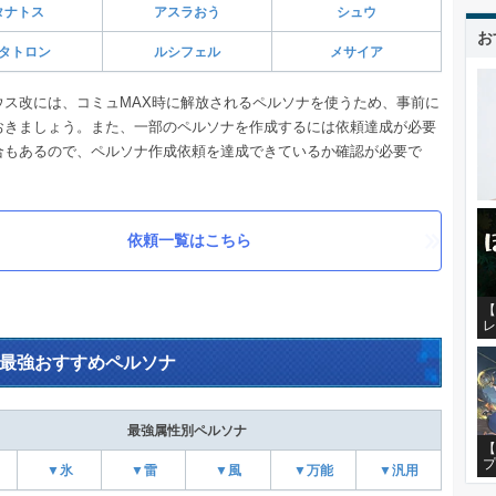
タナトス
アスラおう
シュウ
お
タトロン
ルシフェル
メサイア
ウス改には、コミュMAX時に解放されるペルソナを使うため、事前に
おきましょう。また、一部のペルソナを作成するには依頼達成が必要
合もあるので、ペルソナ作成依頼を達成できているか確認が必要で
依頼一覧はこちら
【
レ
最強おすすめペルソナ
最強属性別ペルソナ
【
プ
▼氷
▼雷
▼風
▼万能
▼汎用