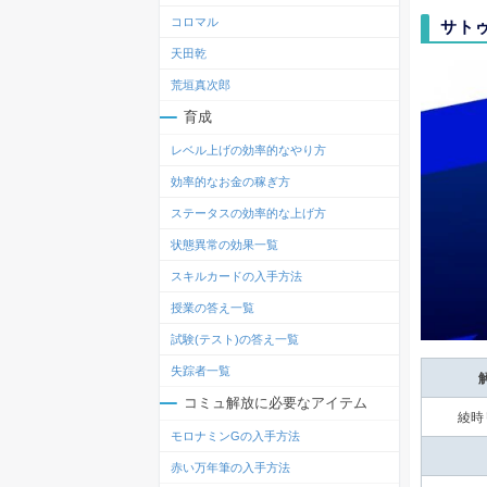
コロマル
サト
天田乾
荒垣真次郎
育成
レベル上げの効率的なやり方
効率的なお金の稼ぎ方
ステータスの効率的な上げ方
状態異常の効果一覧
スキルカードの入手方法
授業の答え一覧
試験(テスト)の答え一覧
失踪者一覧
コミュ解放に必要なアイテム
綾時
モロナミンGの入手方法
赤い万年筆の入手方法