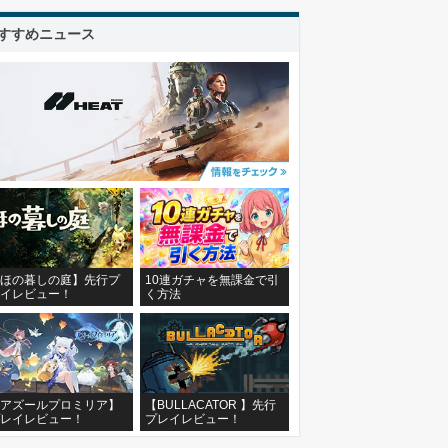
すすめニュース
ほの暮しの庭】先行プ
10連ガチャを無課金で引
イレビュー！
く方法
アズールプロミリア】
【BULLACATOR 】先行
レイレビュー！
プレイレビュー！