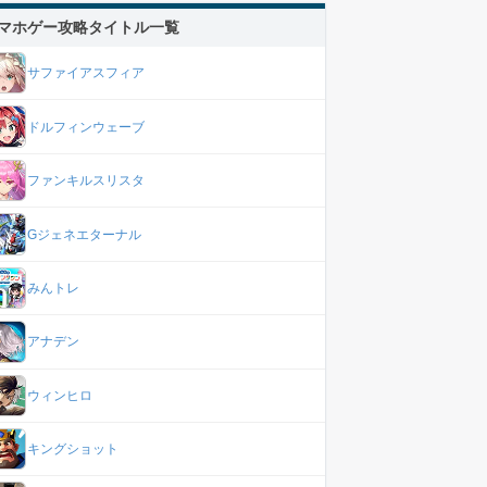
マホゲー攻略タイトル一覧
サファイアスフィア
ドルフィンウェーブ
ファンキルスリスタ
Gジェネエターナル
みんトレ
アナデン
ウィンヒロ
キングショット