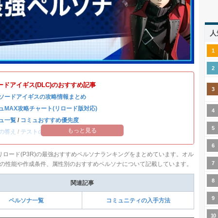
人
ードアイギス(DLC)のおすすめ記事
ソードアイギスの攻略情報まとめ
ュMAX攻略チャート(リロード版対応)
ュ一覧
/
コミュおすすめ優先度
もっと見る
の答え
/
テストの答え
リロード(P3R)の最強おすすめペルソナランキングをまとめています。オル
の性能や作成条件、属性別のおすすめペルソナについて記載しています。
関連記事
ペルソナ一覧
コミュニティの入手方法