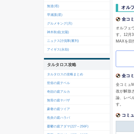
無達(塔)
オル
早瀬護(星)
全コミ
グルメキング(月)
オルフェ
神木秋成(太陽)
す。12
MAXを
ニュクス討伐隊(審判)
アイギス(永劫)
タルタロス攻略
タルタロスの攻略まとめ
全コミ
世俗の庭テベル
全コミュ
改が解放
奇顔の庭アルカ
論、レベ
無骨の庭ヤバザ
す。
豪奢の庭ツイア
コミュ
焦炎の庭ハラバ
憂鬱の庭アダマ(227～256F)