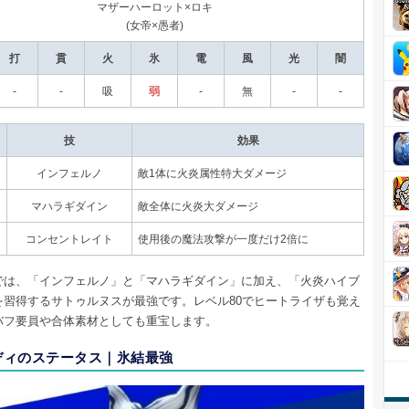
マザーハーロット×ロキ
(女帝×愚者)
打
貫
火
氷
電
風
光
闇
‐
‐
吸
弱
‐
無
‐
‐
技
効果
インフェルノ
敵1体に火炎属性特大ダメージ
マハラギダイン
敵全体に火炎大ダメージ
コンセントレイト
使用後の魔法攻撃が一度だけ2倍に
では、「インフェルノ」と「マハラギダイン」に加え、「火炎ハイブ
を習得するサトゥルヌスが最強です。レベル80でヒートライザも覚え
バフ要員や合体素材としても重宝します。
ディのステータス｜氷結最強​