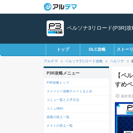
ペルソナ3リロード(P3R)攻略
トップ
DLC攻略
ストー
アルテマ
ペルソナ3リロード攻略
ペルソナ
P3R攻略メニュー
【ペル
P3R攻略トップ
すめペ
ストーリー攻略チャートまとめ
最終更新
コミュ一覧と入手方法
コミュMAX
授業の答え一覧
テストの答え一覧