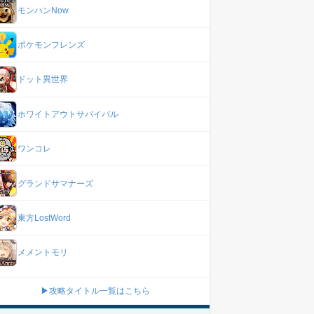
モンハンNow
ポケモンフレンズ
ドット異世界
ホワイトアウトサバイバル
ワンコレ
グランドサマナーズ
東方LostWord
メメントモリ
▶攻略タイトル一覧はこちら