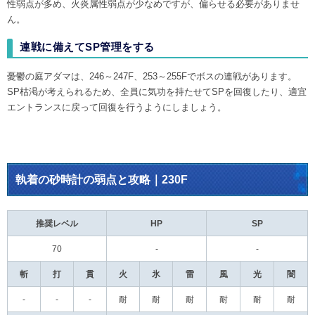
性弱点が多め、火炎属性弱点が少なめですが、偏らせる必要がありませ
ん。
連戦に備えてSP管理をする
憂鬱の庭アダマは、246～247F、253～255Fでボスの連戦があります。
SP枯渇が考えられるため、全員に気功を持たせてSPを回復したり、適宜
エントランスに戻って回復を行うようにしましょう。
執着の砂時計の弱点と攻略｜230F
推奨レベル
HP
SP
70
-
-
斬
打
貫
火
氷
雷
風
光
闇
-
-
-
耐
耐
耐
耐
耐
耐