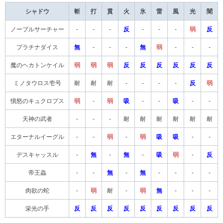
シャドウ
斬
打
貫
火
氷
雷
風
光
闇
ノーブルサーチャー
-
-
-
反
-
-
-
弱
反
プラチナダイス
無
-
-
-
無
弱
-
-
-
魔のヘカトンケイル
弱
弱
弱
反
反
反
反
反
反
ミノタウロス壱号
耐
耐
耐
-
-
-
-
反
弱
憤怒のキュクロプス
弱
-
弱
吸
-
-
吸
-
-
天神の武者
-
-
-
耐
耐
耐
耐
耐
耐
エターナルイーグル
-
-
弱
-
弱
吸
吸
-
-
デスキャッスル
-
無
-
無
-
吸
弱
-
反
帝王蟲
-
-
無
-
無
-
-
-
-
肉欲の蛇
-
弱
耐
-
弱
無
-
-
-
栄光の手
反
反
反
反
反
反
反
反
反