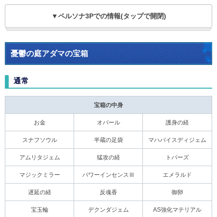
▼ペルソナ3Pでの情報(タップで開閉)
憂鬱の庭アダマの宝箱
通常
宝箱の中身
お金
オパール
護身の経
スナフソウル
半蔵の足袋
マハバイスディジェム
アムリタジェム
猛攻の経
トパーズ
マジックミラー
パワーインセンスⅢ
エメラルド
遅延の経
反魂香
御卵
宝玉輪
デクンダジェム
AS強化マテリアル