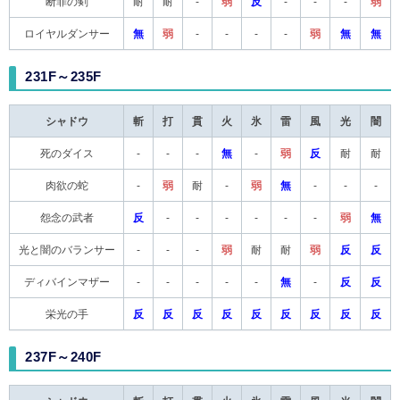
断罪の剣
耐
耐
-
弱
反
-
-
-
弱
ロイヤルダンサー
無
弱
-
-
-
-
弱
無
無
231F～235F
シャドウ
斬
打
貫
火
氷
雷
風
光
闇
死のダイス
-
-
-
無
-
弱
反
耐
耐
肉欲の蛇
-
弱
耐
-
弱
無
-
-
-
怨念の武者
反
-
-
-
-
-
-
弱
無
光と闇のバランサー
-
-
-
弱
耐
耐
弱
反
反
ディバインマザー
-
-
-
-
-
無
-
反
反
栄光の手
反
反
反
反
反
反
反
反
反
237F～240F