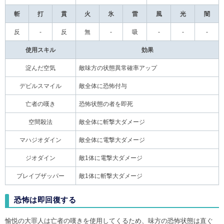
斬
打
貫
火
氷
雷
風
光
闇
反
-
反
無
-
吸
-
-
-
使用スキル
効果
淀んだ空気
敵味方の状態異常確率アップ
デビルスマイル
敵全体に恐怖付与
亡者の嘆き
恐怖状態の者を即死
空間殺法
敵全体に斬撃大ダメージ
マハジオダイン
敵全体に電撃大ダメージ
ジオダイン
敵1体に電撃大ダメージ
ブレイブザッパー
敵1体に斬撃大ダメージ
恐怖は即回復する
愉悦の大罪人は亡者の嘆きを使用してくるため、味方の恐怖状態は直ぐ