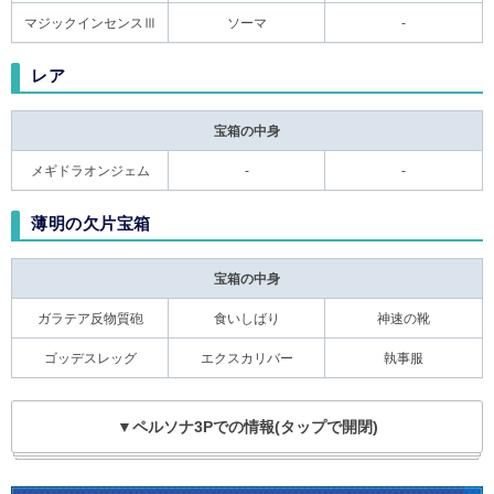
マジックインセンスⅢ
ソーマ
-
レア
宝箱の中身
メギドラオンジェム
-
-
薄明の欠片宝箱
宝箱の中身
ガラテア反物質砲
食いしばり
神速の靴
ゴッデスレッグ
エクスカリバー
執事服
▼ペルソナ3Pでの情報(タップで開閉)