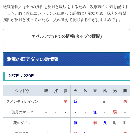
絶滅請負人は4つの属性を反射と吸収をするため、攻撃属性に気を配りま
しょう。戦う前にエントランスに戻って調整は可能なため、味方の攻撃
属性が反射と被っていたら、入れ替えて挑戦するのがおすすめです。
▼ペルソナ3Pでの情報(タップで開閉)
憂鬱の庭アダマの敵情報
227F～229F
シャドウ
斬
打
貫
火
氷
雷
風
光
闇
アメンティレイヴン
-
-
弱
反
-
-
耐
-
弱
偏見のマーヤ
-
-
-
-
-
無
-
弱
-
死のダイス
-
-
-
無
-
弱
反
耐
耐