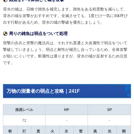
背水の城は、召喚で雑魚を補充します。雑魚をある程度数を減らして、
背水の城を攻撃がおすすめです。全滅させても、1度だけ一気に4体呼び
出す行動があるため、背水の城の撃破を優先しましょう。
周りの雑魚は弱点をついて処理
突撃の歩兵と突撃の魔法兵は、それぞれ貫通と火炎属性で弱点をついて
撃破していきましょう。弱点と耐性が補完し合っているため、全体攻撃
が狙いにくいです。斬属性は通りますが、背水の城が反射するため注意
です。
万物の測量者の弱点と攻略｜241F
推奨レベル
HP
SP
72
-
-
斬
打
貫
火
氷
雷
風
光
闇