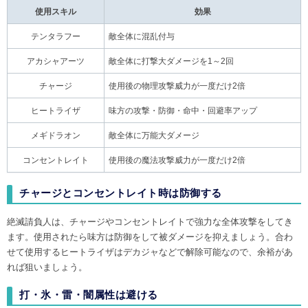
使用スキル
効果
テンタラフー
敵全体に混乱付与
アカシャアーツ
敵全体に打撃大ダメージを1～2回
チャージ
使用後の物理攻撃威力が一度だけ2倍
ヒートライザ
味方の攻撃・防御・命中・回避率アップ
メギドラオン
敵全体に万能大ダメージ
コンセントレイト
使用後の魔法攻撃威力が一度だけ2倍
チャージとコンセントレイト時は防御する
絶滅請負人は、チャージやコンセントレイトで強力な全体攻撃をしてき
ます。使用されたら味方は防御をして被ダメージを抑えましょう。合わ
せて使用するヒートライザはデカジャなどで解除可能なので、余裕があ
れば狙いましょう。
打・氷・雷・闇属性は避ける