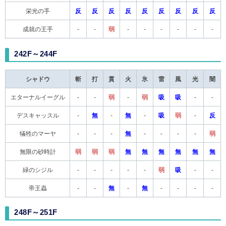
栄光の手
反
反
反
反
反
反
反
反
反
成就の王手
-
-
弱
-
-
-
-
-
-
242F～244F
シャドウ
斬
打
貫
火
氷
雷
風
光
闇
エターナルイーグル
-
-
弱
-
弱
吸
吸
-
-
デスキャッスル
-
無
-
無
-
吸
弱
-
反
犠牲のマーヤ
-
-
-
無
-
-
-
-
弱
無限の砂時計
弱
弱
弱
無
無
無
無
無
無
緑のシジル
-
-
-
-
-
弱
吸
-
-
帝王蟲
-
-
無
-
無
-
-
-
-
248F～251F