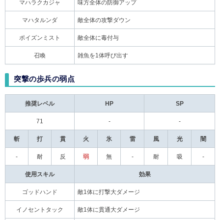
マハラクカジャ
味方全体の防御アップ
マハタルンダ
敵全体の攻撃ダウン
ポイズンミスト
敵全体に毒付与
召喚
雑魚を1体呼び出す
突撃の歩兵の弱点
推奨レベル
HP
SP
71
-
-
斬
打
貫
火
氷
雷
風
光
闇
-
耐
反
弱
無
-
耐
吸
-
使用スキル
効果
ゴッドハンド
敵1体に打撃大ダメージ
イノセントタック
敵1体に貫通大ダメージ