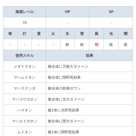
推奨レベル
HP
SP
76
-
-
斬
打
貫
火
氷
雷
風
光
闇
-
-
-
-
耐
耐
弱
吸
吸
使用スキル
効果
メギドラオン
敵全体に万能大ダメージ
マハムドオン
敵全体に闇即死効果
マハラクンダ
敵全体の防御ダウン
マハコウガオン
敵全体に光大ダメージ
ハマオン
敵1体に光即死効果
マハエイガオン
敵全体に闇大ダメージ
ムドオン
敵1体に闇即死効果