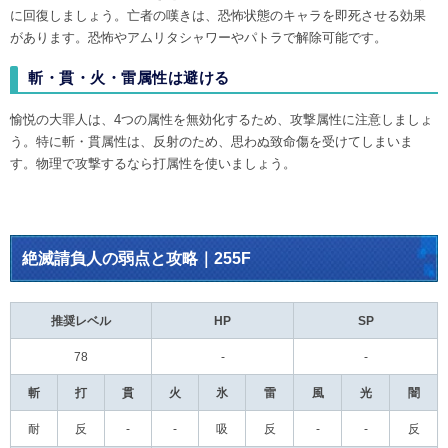
に回復しましょう。亡者の嘆きは、恐怖状態のキャラを即死させる効果
があります。恐怖やアムリタシャワーやパトラで解除可能です。
斬・貫・火・雷属性は避ける
愉悦の大罪人は、4つの属性を無効化するため、攻撃属性に注意しましょ
う。特に斬・貫属性は、反射のため、思わぬ致命傷を受けてしまいま
す。物理で攻撃するなら打属性を使いましょう。
絶滅請負人の弱点と攻略｜255F
推奨レベル
HP
SP
78
-
-
斬
打
貫
火
氷
雷
風
光
闇
耐
反
-
-
吸
反
-
-
反