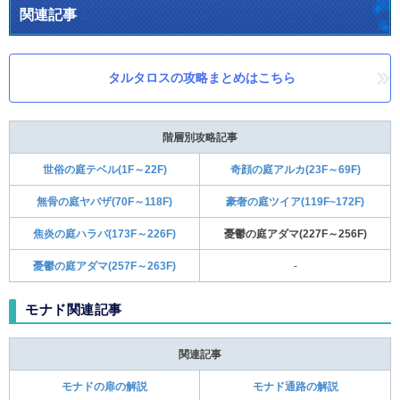
関連記事
タルタロスの攻略まとめはこちら
階層別攻略記事
世俗の庭テベル(1F～22F)
奇顔の庭アルカ(23F～69F)
無骨の庭ヤバザ(70F～118F)
豪奢の庭ツイア(119F~172F)
焦炎の庭ハラバ(173F～226F)
憂鬱の庭アダマ(227F～256F)
憂鬱の庭アダマ(257F～263F)
-
モナド関連記事
関連記事
モナドの扉の解説
モナド通路の解説