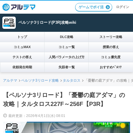
ログイン
ゲームでポイ活
ペルソナ3リロード(P3R)攻略wiki
トップ
DLC攻略
ストーリー攻略
コミュMAX
コミュ一覧
授業の答え
テストの答え
人間パラメータの上げ方
コミュ優先度
依頼発生時期
失踪者一覧
おすすめﾍﾟﾙｿﾅ
アルテマ
ペルソナ3リロード攻略
タルタロス
「憂鬱の庭アダマ」の攻略｜タル
【ペルソナ3リロード】「憂鬱の庭アダマ」の
攻略｜タルタロス227F～256F【P3R】
最終更新：2026年4月1日(水) 08:01