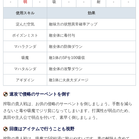
-
弱
-
吸
-
-
耐
-
-
使用スキル
効果
淀んだ空気
敵味方の状態異常確率アップ
ポイズンミスト
敵全体に毒付与
マハラクンダ
敵全体の防御ダウン
吸魔
敵1体のSPを100吸収
マハタルンダ
敵全体の攻撃ダウン
アギダイン
敵1体に火炎大ダメージ
速攻で侵略のサーペントを倒す
搾取の貴人戦は、お供の侵略のサーペントを倒しましょう。手数を減ら
さないと毒や吸魔でジリ貧になってしまいます。打属性が弱点のため、
真田や主人公で弱点を付いて、素早く倒しましょう。
回復はアイテムで行うことも視野
搾取の貴人戦は、吸魔でSP枯渇に陥りやすいです。毒の解除も含めて、