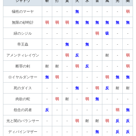
シャドウ
斬
打
貫
火
氷
雷
風
光
闇
犠牲のマーヤ
-
-
-
無
-
-
-
-
弱
無限の砂時計
弱
弱
弱
無
無
無
無
無
無
緑のシジル
-
-
-
-
-
弱
吸
-
-
帝王蟲
-
-
無
-
無
-
-
-
-
アメンティレイヴン
-
-
弱
反
-
-
耐
-
弱
断罪の剣
耐
耐
-
弱
反
-
-
-
弱
ロイヤルダンサー
無
弱
-
-
-
-
弱
無
無
死のダイス
-
-
-
無
-
弱
反
耐
耐
肉欲の蛇
-
弱
耐
-
弱
無
-
-
-
怨念の武者
反
-
-
-
-
-
-
弱
無
光と闇のバランサー
-
-
-
弱
耐
耐
弱
反
反
ディバインマザー
-
-
-
-
-
無
-
反
反