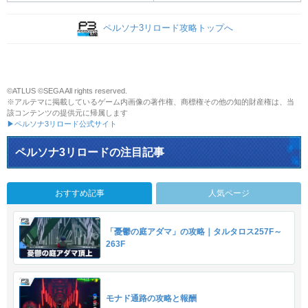
ペルソナ3リロード攻略トップへ
©ATLUS ©SEGA All rights reserved.
※アルテマに掲載しているゲーム内画像の著作権、商標権その他の知的財産権は、当
該コンテンツの提供元に帰属します
▶ペルソナ3リロード公式サイト
ペルソナ3リロードの注目記事
おすすめ記事
人気ページ
「憂鬱の庭アダマ」の攻略｜タルタロス257F～
263F
モナド通路の攻略と報酬