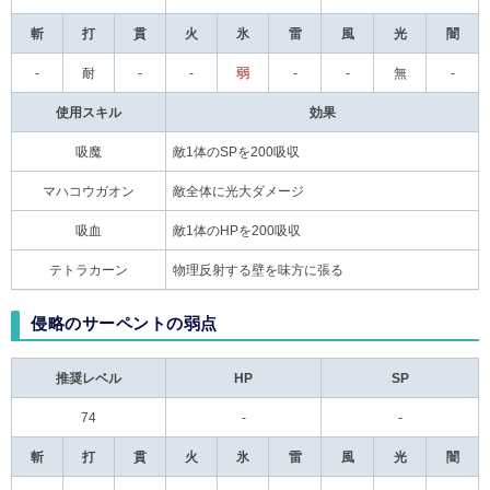
斬
打
貫
火
氷
雷
風
光
闇
-
耐
-
-
弱
-
-
無
-
使用スキル
効果
吸魔
敵1体のSPを200吸収
マハコウガオン
敵全体に光大ダメージ
吸血
敵1体のHPを200吸収
テトラカーン
物理反射する壁を味方に張る
侵略のサーペントの弱点
推奨レベル
HP
SP
74
-
-
斬
打
貫
火
氷
雷
風
光
闇