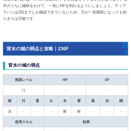
半のうちに補助をかけて、一気にHPを削れるようにしましょう。ディア
ラハンは2回までしか確認できていないため、万が一長期戦になっても削
りきりは可能です。
背水の城の弱点と攻略｜236F
背水の城の弱点
推奨レベル
HP
SP
71
-
-
斬
打
貫
火
氷
雷
風
光
闇
反
-
-
-
耐
耐
-
-
-
使用スキル
効果