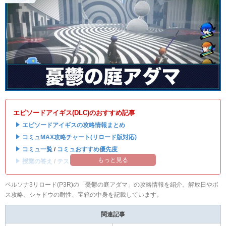
エピソードアイギス(DLC)のおすすめ記事
・
エピソードアイギスの攻略情報まとめ
・
コミュMAX攻略チャート(リロード版対応)
・
コミュ一覧
/
コミュおすすめ優先度
もっと見る
・
授業の答え
/
テストの答え
ペルソナ3リロード(P3R)の「憂鬱の庭アダマ」の攻略情報を紹介。解放日やボ
ス攻略、シャドウの耐性、宝箱の中身を記載しています。
関連記事