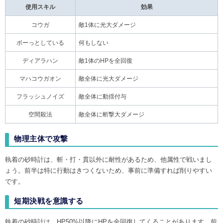
使用スキル
効果
コウガ
敵1体に光大ダメージ
ボーっとしている
何もしない
ディアラハン
敵1体のHPを全回復
マハコウガオン
敵全体に光大ダメージ
フラッシュノイズ
敵全体に動揺付与
空間殺法
敵全体に斬撃大ダメージ
物理主体で攻撃
執着の砂時計は、斬・打・貫以外に耐性があるため、他属性で戦いまし
ょう。前半は特に行動はきつくないため、事前に準備すれば削りやすい
です。
短期決戦を意識する
執着の砂時計は、HP50%以降にHPを全回復してくることがあります。前