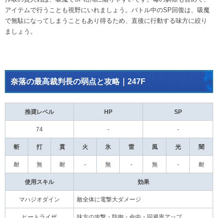
アイテムで行うことも視野にいれましょう。バトル中のSP回復は、吸魔
で無駄になってしまうこともあり得るため、直後に行動する味方に絞り
ましょう。
奈落の最高裁判長の弱点と攻略｜247F
推奨レベル
HP
SP
74
-
-
斬
打
貫
火
氷
雷
風
光
闇
耐
無
耐
-
無
-
無
-
耐
使用スキル
効果
マハジオダイン
敵全体に電撃大ダメージ
ヒートライザ
味方の攻撃・防御・命中・回避率アップ