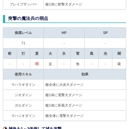
ブレイブザッパー
敵1体に斬撃大ダメージ
突撃の魔法兵の弱点
推奨レベル
HP
SP
71
-
-
斬
打
貫
火
氷
雷
風
光
闇
-
-
弱
反
-
無
-
-
吸
使用スキル
効果
マハラギダイン
敵全体に火炎大ダメージ
ジオダイン
敵1体に電撃大ダメージ
ガルダイン
敵1体に疾風大ダメージ
マハジオダイン
敵全体に電撃大ダメージ
雑魚を1～2体倒して城を攻撃