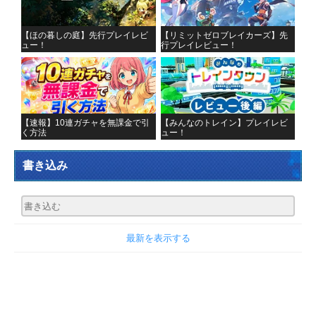
【ほの暮しの庭】先行プレイレビ
【リミットゼロブレイカーズ】先
ュー！
行プレイレビュー！
【速報】10連ガチャを無課金で引
【みんなのトレイン】プレイレビ
く方法
ュー！
書き込み
最新を表示する