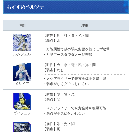
おすすめペルソナ
仲間
理由
【耐性】斬・打・貫・光・闇
【弱点】氷
・万能属性で敵の弱点変更を気にせず攻撃
ルシフェル
・万能ブースタでダメージ増加
【耐性】火・氷・電・風・光・闇
【弱点】なし
・メシアライザーで味方全体を復帰可能
メサイア
・弱点がなくダウンしにくい
【耐性】氷・電・光
【弱点】闇
・メシアライザーで味方全体を復帰可能
ヴィシュヌ
・弱点がボスに付かれない
【属性】氷・光・闇
【弱点】風