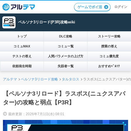
ログイン
ゲームでポイ活
ペルソナ3リロード(P3R)攻略wiki
トップ
DLC攻略
ストーリー攻略
コミュMAX
コミュ一覧
授業の答え
テストの答え
人間パラメータの上げ方
コミュ優先度
依頼発生時期
失踪者一覧
おすすめﾍﾟﾙｿﾅ
アルテマ
ペルソナ3リロード攻略
タルタロス
ラスボス(ニュクスアバター)
【ペルソナ3リロード】ラスボス(ニュクスアバ
ター)の攻略と弱点【P3R】
最終更新：2026年7月1日(水) 08:01