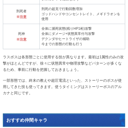
刑死の超克で行動回数増加
刑死者
ゴッドハンドやコンセントレイト、メギドラオンを
※注意
使用
全体に瀕死状態(残りHP1桁)攻撃
死神
全体にダメージ+状態異常付与攻撃
デクンダやヒートライザの補助
※注意
今までの形態の行動も行う
ラスボスは各形態ごとに使用する技が異なります。最初は1属性のみの攻
撃がほとんどですが、徐々に状態異常や物理攻撃などパターンが多くな
るため、事前に行動を把握しておきましょう。
一部形態では、終末の教えや超圧電流といった、ストーリーのボスが使
用してきた技も使ってきます。使うタイミングはストーリーボスのアル
カナと同じです。
おすすめ仲間キャラ