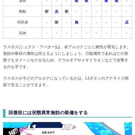
運命
-
-
-
吸
吸
-
吸
吸
-
剛毅
耐
反
耐
-
-
-
-
-
-
刑死者
-
耐
-
無
-
-
-
-
反
死神
-
-
-
-
-
-
-
-
-
ラスボス(ニュクス・アバター)は、各アルカナごとに耐性が変化します。
無効や吸収の属性は控えるようにしましょう。万能属性であればどの形
態でもダメージをだせるため、テウルギアやメギドラオンなどで攻撃す
るのも手です。
ラスボスが今どのアルカナになっているかは、L1ボタンのアナライズ画
面で見ることができます。
回復役には状態異常無効の装備をする