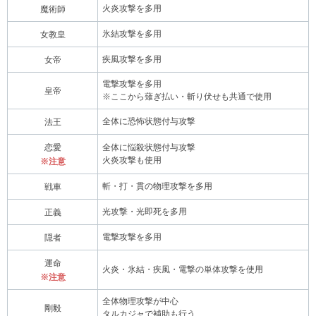
火炎攻撃を多用
魔術師
氷結攻撃を多用
女教皇
疾風攻撃を多用
女帝
電撃攻撃を多用
皇帝
※ここから薙ぎ払い・斬り伏せも共通で使用
全体に恐怖状態付与攻撃
法王
恋愛
全体に悩殺状態付与攻撃
火炎攻撃も使用
※注意
斬・打・貫の物理攻撃を多用
戦車
光攻撃・光即死を多用
正義
電撃攻撃を多用
隠者
運命
火炎・氷結・疾風・電撃の単体攻撃を使用
※注意
全体物理攻撃が中心
剛毅
タルカジャで補助も行う