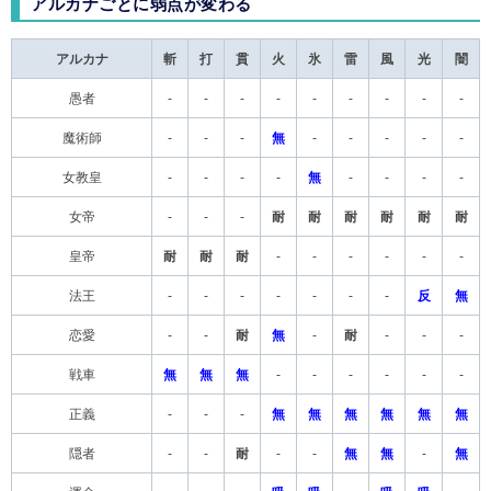
アルカナごとに弱点が変わる
アルカナ
斬
打
貫
火
氷
雷
風
光
闇
愚者
-
-
-
-
-
-
-
-
-
魔術師
-
-
-
無
-
-
-
-
-
女教皇
-
-
-
-
無
-
-
-
-
女帝
-
-
-
耐
耐
耐
耐
耐
耐
皇帝
耐
耐
耐
-
-
-
-
-
-
法王
-
-
-
-
-
-
-
反
無
恋愛
-
-
耐
無
-
耐
-
-
-
戦車
無
無
無
-
-
-
-
-
-
正義
-
-
-
無
無
無
無
無
無
隠者
-
-
耐
-
-
無
無
-
無