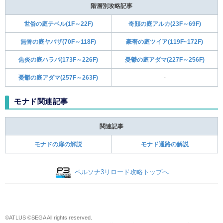
階層別攻略記事
世俗の庭テベル(1F～22F)
奇顔の庭アルカ(23F～69F)
無骨の庭ヤバザ(70F～118F)
豪奢の庭ツイア(119F~172F)
焦炎の庭ハラバ(173F～226F)
憂鬱の庭アダマ(227F～256F)
憂鬱の庭アダマ(257F～263F)
-
モナド関連記事
関連記事
モナドの扉の解説
モナド通路の解説
ペルソナ3リロード攻略トップへ
©ATLUS ©SEGA All rights reserved.