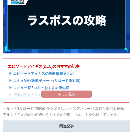
エピソードアイギス(DLC)のおすすめ記事
・
エピソードアイギスの攻略情報まとめ
・
コミュMAX攻略チャート(リロード版対応)
・
コミュ一覧
/
コミュおすすめ優先度
もっと見る
・
授業の答え
/
テストの答え
ペルソナ3リロード(P3R)のラスボス(ニュクスアバター)の攻略と弱点を紹介。
アルカナごとの耐性の違いやおすすめ仲間、ペルソナを記載しています。
関連記事