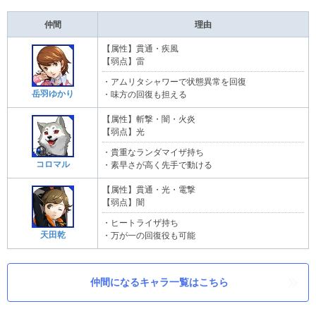
仲間
理由
【属性】貫通・疾風
【弱点】雷
・アムリタシャワーで状態異常を回復
岳羽ゆかり
・味方の回復も担える
【属性】斬撃・闇・火炎
【弱点】光
・貴重なランダマイザ持ち
コロマル
・素早さが高く先手で動ける
【属性】貫通・光・電撃
【弱点】闇
・ヒートライザ持ち
天田乾
・万が一の回復役も可能
仲間になるキャラ一覧はこちら