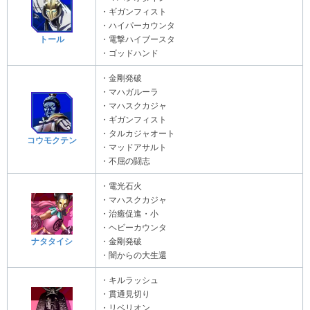
・ギガンフィスト
・ハイパーカウンタ
トール
・電撃ハイブースタ
・ゴッドハンド
・金剛発破
・マハガルーラ
・マハスクカジャ
・ギガンフィスト
・タルカジャオート
コウモクテン
・マッドアサルト
・不屈の闘志
・電光石火
・マハスクカジャ
・治癒促進・小
・ヘビーカウンタ
ナタタイシ
・金剛発破
・闇からの大生還
・キルラッシュ
・貫通見切り
・リベリオン