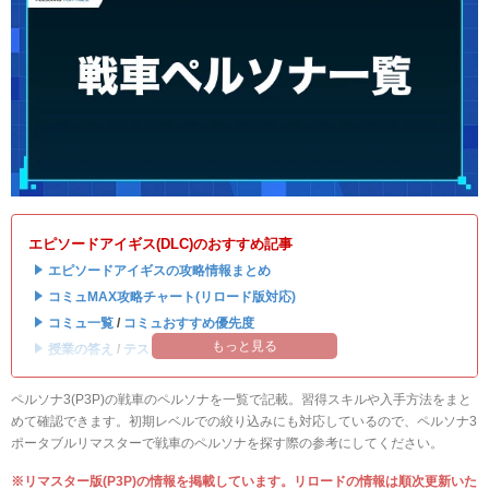
エピソードアイギス(DLC)のおすすめ記事
・
エピソードアイギスの攻略情報まとめ
・
コミュMAX攻略チャート(リロード版対応)
・
コミュ一覧
/
コミュおすすめ優先度
もっと見る
・
授業の答え
/
テストの答え
ペルソナ3(P3P)の戦車のペルソナを一覧で記載。習得スキルや入手方法をまと
めて確認できます。初期レベルでの絞り込みにも対応しているので、ペルソナ3
ポータブルリマスターで戦車のペルソナを探す際の参考にしてください。
※リマスター版(P3P)の情報を掲載しています。リロードの情報は順次更新いた