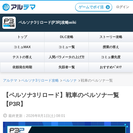
ログイン
ゲームでポイ活
ペルソナ3リロード(P3R)攻略wiki
トップ
DLC攻略
ストーリー攻略
コミュMAX
コミュ一覧
授業の答え
テストの答え
人間パラメータの上げ方
コミュ優先度
依頼発生時期
失踪者一覧
おすすめﾍﾟﾙｿﾅ
アルテマ
ペルソナ3リロード攻略
ペルソナ
戦車のペルソナ一覧
【ペルソナ3リロード】戦車のペルソナ一覧
【P3R】
最終更新：2026年8月1日(土) 08:01