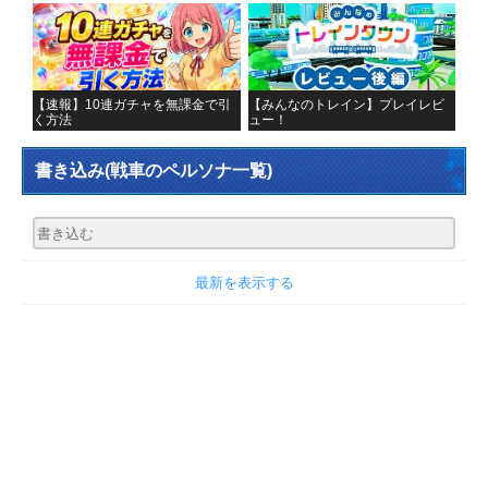
【速報】10連ガチャを無課金で引
【みんなのトレイン】プレイレビ
く方法
ュー！
書き込み
(戦車のペルソナ一覧)
最新を表示する