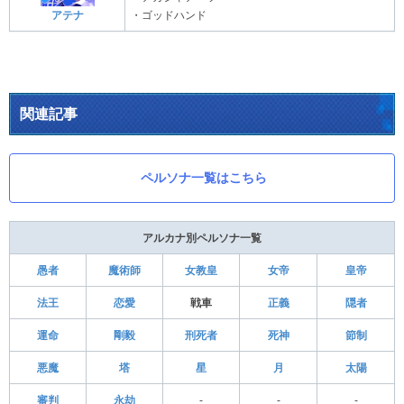
アテナ
・ゴッドハンド
関連記事
ペルソナ一覧はこちら
アルカナ別ペルソナ一覧
愚者
魔術師
女教皇
女帝
皇帝
法王
恋愛
戦車
正義
隠者
運命
剛毅
刑死者
死神
節制
悪魔
塔
星
月
太陽
審判
永劫
-
-
-