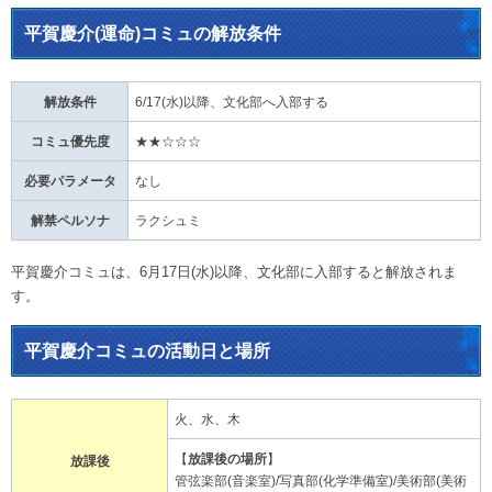
平賀慶介(運命)コミュの解放条件
解放条件
6/17(水)以降、文化部へ入部する
コミュ優先度
★★☆☆☆
必要パラメータ
なし
解禁ペルソナ
ラクシュミ
平賀慶介コミュは、6月17日(水)以降、文化部に入部すると解放されま
す。
平賀慶介コミュの活動日と場所
火、水、木
【
放課後の場所
】
放課後
管弦楽部(音楽室)/写真部(化学準備室)/美術部(美術