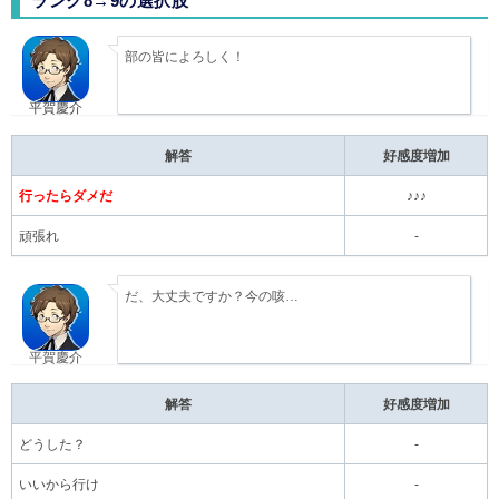
ランク8→9の選択肢
部の皆によろしく！
平賀慶介
解答
好感度増加
行ったらダメだ
♪♪♪
頑張れ
-
だ、大丈夫ですか？今の咳…
平賀慶介
解答
好感度増加
どうした？
-
いいから行け
-