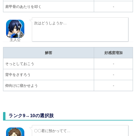
肩甲骨のあたりを叩く
-
次はどうしようか…
主人公
解答
好感度増加
そっとしておこう
-
背中をさすろう
-
仰向けに寝かせよう
-
ランク9→10の選択肢
〇〇君に預かってて…