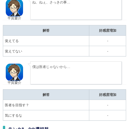
ね、ねぇ、さっきの事…
平賀慶介
解答
好感度増加
覚えてる
-
覚えてない
-
僕は医者じゃないから…
平賀慶介
解答
好感度増加
医者を目指す？
-
気にするな
-