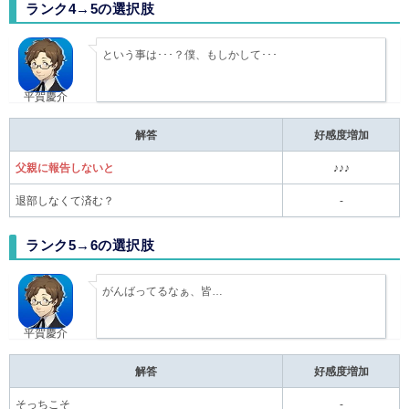
ランク4→5の選択肢
という事は･･･？僕、もしかして･･･
平賀慶介
解答
好感度増加
父親に報告しないと
♪♪♪
退部しなくて済む？
-
ランク5→6の選択肢
がんばってるなぁ、皆…
平賀慶介
解答
好感度増加
そっちこそ
-