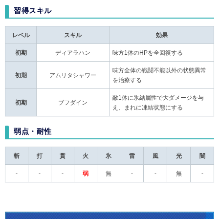
習得スキル
レベル
スキル
効果
初期
ディアラハン
味方1体のHPを全回復する
味方全体の戦闘不能以外の状態異常
初期
アムリタシャワー
を治療する
敵1体に氷結属性で大ダメージを与
初期
ブフダイン
え、まれに凍結状態にする
弱点・耐性
斬
打
貫
火
氷
雷
風
光
闇
-
-
-
弱
無
-
-
無
-