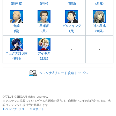
(刑死者)
(死神)
(節制)
(悪魔)
無達
早瀬護
グルメキング
神木秋成
(塔)
(星)
(月)
(太陽)
-
-
ニュクス討伐隊
アイギス
(審判)
(永劫)
ペルソナ3リロード攻略トップへ
©ATLUS ©SEGA All rights reserved.
※アルテマに掲載しているゲーム内画像の著作権、商標権その他の知的財産権は、当
該コンテンツの提供元に帰属します
▶ペルソナ3リロード公式サイト