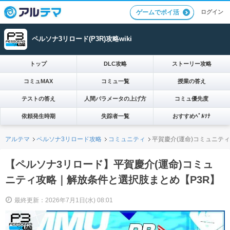
ログイン
ゲームでポイ活
ペルソナ3リロード(P3R)攻略wiki
トップ
DLC攻略
ストーリー攻略
コミュMAX
コミュ一覧
授業の答え
テストの答え
人間パラメータの上げ方
コミュ優先度
依頼発生時期
失踪者一覧
おすすめﾍﾟﾙｿﾅ
アルテマ
ペルソナ3リロード攻略
コミュニティ
平賀慶介(運命)コミュニテ
【ペルソナ3リロード】平賀慶介(運命)コミュ
ニティ攻略｜解放条件と選択肢まとめ【P3R】
最終更新：2026年7月1日(水) 08:01