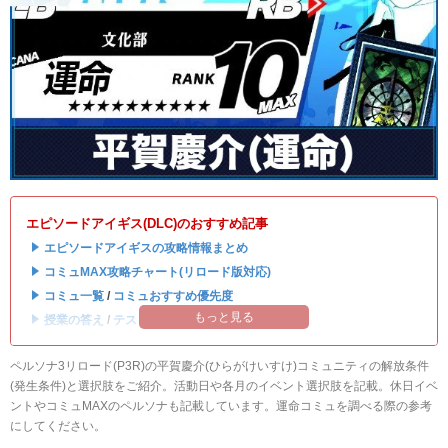
エピソードアイギス(DLC)のおすすめ記事
・
エピソードアイギスの攻略情報まとめ
・
コミュMAX攻略チャート(リロード版対応)
・
コミュ一覧
/
コミュおすすめ優先度
もっと見る
・
授業の答え
/
テストの答え
ペルソナ3リロード(P3R)の平賀慶介(ひらがけいすけ)コミュニティの解放条件
(発生条件)と選択肢をご紹介。活動日や各月のイベント選択肢を記載。休日イベ
ントやコミュMAXのペルソナも記載しています。運命コミュを調べる際の参考
にしてください。