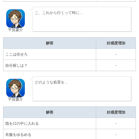
こ、これから行くって時に…
平賀慶介
解答
好感度増加
ここは任せろ
-
自分探しは？
-
どのような処置を…
平賀慶介
解答
好感度増加
指を口の中に入れる
-
衣服をゆるめる
-