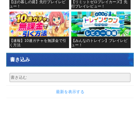
【ほの暮しの庭】先行プレイレビ
【リミットゼロブレイカーズ】先
ュー！
行プレイレビュー！
【速報】10連ガチャを無課金で引
【みんなのトレイン】プレイレビ
く方法
ュー！
書き込み
最新を表示する