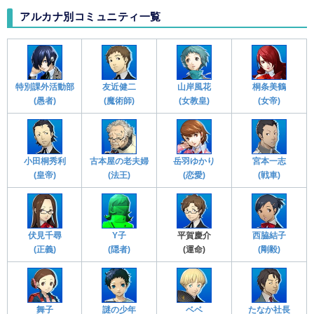
アルカナ別コミュニティ一覧
特別課外活動部
友近健二
山岸風花
桐条美鶴
(愚者)
(魔術師)
(女教皇)
(女帝)
小田桐秀利
古本屋の老夫婦
岳羽ゆかり
宮本一志
(皇帝)
(法王)
(恋愛)
(戦車)
伏見千尋
Y子
平賀慶介
西脇結子
(正義)
(隠者)
(運命)
(剛毅)
舞子
謎の少年
ベベ
たなか社長