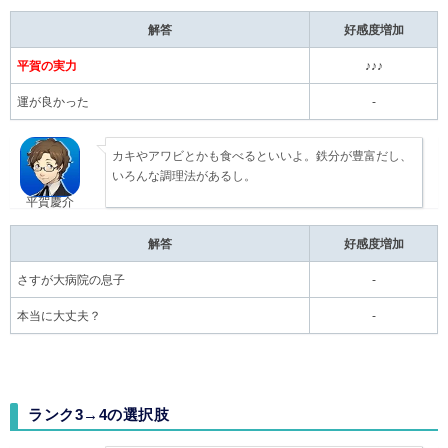
解答
好感度増加
平賀の実力
♪♪♪
運が良かった
-
カキやアワビとかも食べるといいよ。鉄分が豊富だし、
いろんな調理法があるし。
平賀慶介
解答
好感度増加
さすが大病院の息子
-
本当に大丈夫？
-
ランク3→4の選択肢