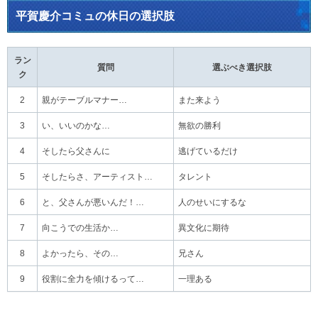
平賀慶介コミュの休日の選択肢
ラン
質問
選ぶべき選択肢
ク
2
親がテーブルマナー…
また来よう
3
い、いいのかな…
無欲の勝利
4
そしたら父さんに
逃げているだけ
5
そしたらさ、アーティスト…
タレント
6
と、父さんが悪いんだ！…
人のせいにするな
7
向こうでの生活か…
異文化に期待
8
よかったら、その…
兄さん
9
役割に全力を傾けるって…
一理ある