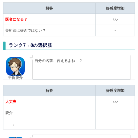
解答
好感度増加
医者になる？
♪♪♪
美術部は好きではない？
-
ランク7→8の選択肢
自分の名前、言えるよね！？
平賀慶介
解答
好感度増加
大丈夫
♪♪♪
慶介
-
……。
-