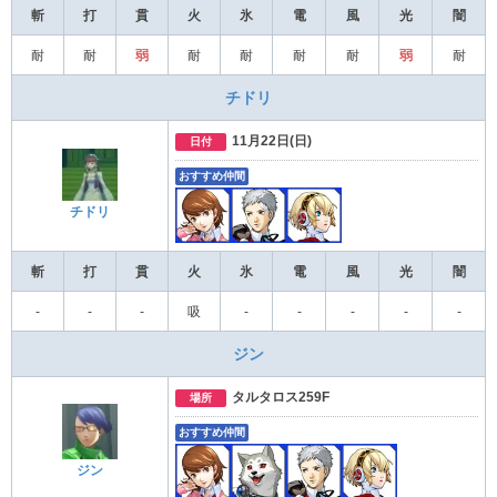
斬
打
貫
火
氷
電
風
光
闇
耐
耐
弱
耐
耐
耐
耐
弱
耐
チドリ
11月22日(日)
日付
おすすめ仲間
チドリ
斬
打
貫
火
氷
電
風
光
闇
‐
-
-
吸
-
-
-
-
-
ジン
タルタロス259F
場所
おすすめ仲間
ジン