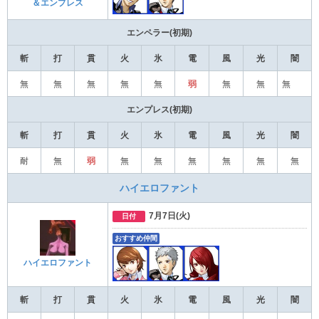
＆エンプレス
エンペラー(初期)
斬
打
貫
火
氷
電
風
光
闇
無
無
無
無
無
弱
無
無
無
エンプレス(初期)
斬
打
貫
火
氷
電
風
光
闇
耐
無
弱
無
無
無
無
無
無
ハイエロファント
7月7日(火)
日付
おすすめ仲間
ハイエロファント
斬
打
貫
火
氷
電
風
光
闇