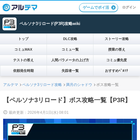
ログイン
ゲームでポイ活
ペルソナ3リロード(P3R)攻略wiki
トップ
DLC攻略
ストーリー攻略
コミュMAX
コミュ一覧
授業の答え
テストの答え
人間パラメータの上げ方
コミュ優先度
依頼発生時期
失踪者一覧
おすすめﾍﾟﾙｿﾅ
アルテマ
ペルソナ3リロード攻略
満月のシャドウ
ボス攻略一覧
【ペルソナ3リロード】ボス攻略一覧【P3R】
最終更新：2026年4月1日(水) 08:01