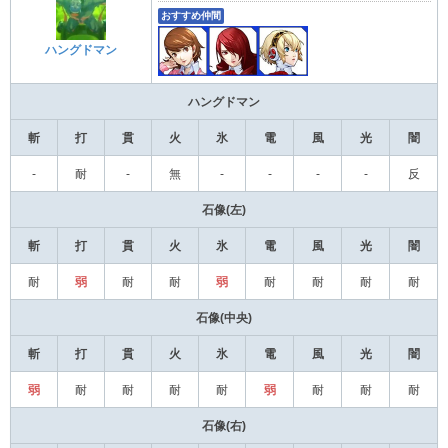
おすすめ仲間
ハングドマン
ハングドマン
斬
打
貫
火
氷
電
風
光
闇
-
耐
-
無
-
-
-
-
反
石像(左)
斬
打
貫
火
氷
電
風
光
闇
耐
弱
耐
耐
弱
耐
耐
耐
耐
石像(中央)
斬
打
貫
火
氷
電
風
光
闇
弱
耐
耐
耐
耐
弱
耐
耐
耐
石像(右)