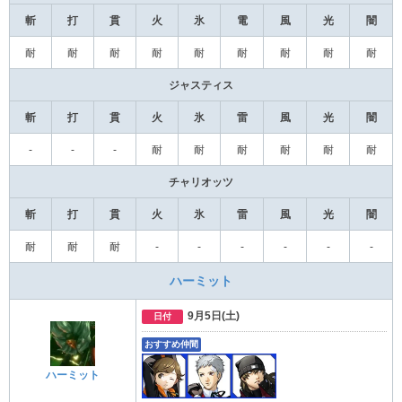
斬
打
貫
火
氷
電
風
光
闇
耐
耐
耐
耐
耐
耐
耐
耐
耐
ジャスティス
斬
打
貫
火
氷
雷
風
光
闇
-
-
-
耐
耐
耐
耐
耐
耐
チャリオッツ
斬
打
貫
火
氷
雷
風
光
闇
耐
耐
耐
-
-
-
-
‐
‐
ハーミット
9月5日(土)
日付
おすすめ仲間
ハーミット