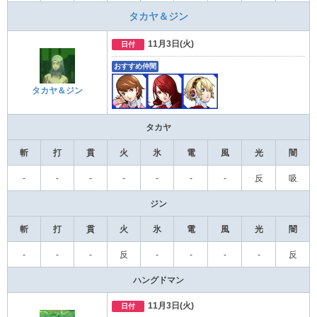
タカヤ＆ジン
11月3日(火)
日付
おすすめ仲間
タカヤ＆ジン
タカヤ
斬
打
貫
火
氷
電
風
光
闇
-
-
-
-
-
-
-
反
吸
ジン
斬
打
貫
火
氷
電
風
光
闇
-
-
-
反
-
-
-
-
反
ハングドマン
11月3日(火)
日付