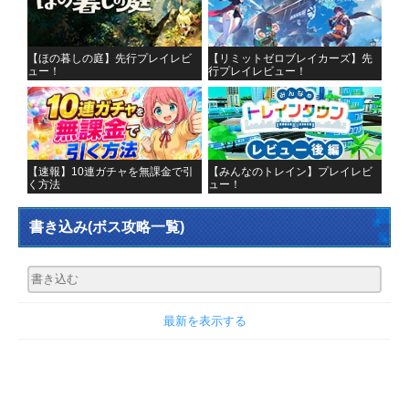
【ほの暮しの庭】先行プレイレビ
【リミットゼロブレイカーズ】先
ュー！
行プレイレビュー！
【速報】10連ガチャを無課金で引
【みんなのトレイン】プレイレビ
く方法
ュー！
書き込み
(ボス攻略一覧)
最新を表示する