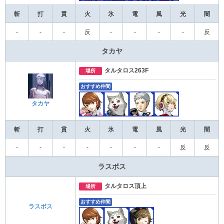
斬
打
貫
火
氷
電
風
光
闇
‐
-
-
反
-
-
-
-
反
タカヤ
タルタロス263F
場所
おすすめ仲間
タカヤ
斬
打
貫
火
氷
電
風
光
闇
‐
-
-
-
-
-
-
反
反
ラスボス
タルタロス頂上
場所
おすすめ仲間
ラスボス