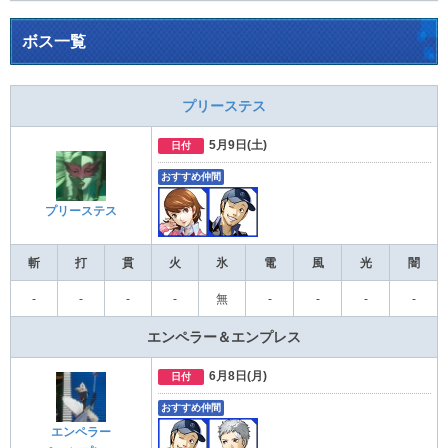
ボス一覧
プリーステス
5月9日(土)
日付
おすすめ仲間
プリーステス
斬
打
貫
火
氷
電
風
光
闇
‐
‐
-
-
無
-
-
-
-
エンペラー＆エンプレス
6月8日(月)
日付
おすすめ仲間
エンペラー