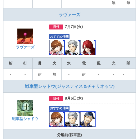
‐
‐
-
-
-
-
-
無
無
ラヴァーズ
7月7日(火)
日付
おすすめ仲間
ラヴァーズ
斬
打
貫
火
氷
電
風
光
闇
‐
‐
耐
無
-
耐
-
-
-
戦車型シャドウ(ジャスティス＆
チャリオッツ
)
8月6日(木)
日付
おすすめ仲間
戦車型シャドウ
分離前(戦車型)