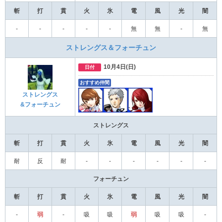
斬
打
貫
火
氷
電
風
光
闇
‐
‐
‐
‐
‐
無
無
‐
無
ストレングス＆フォーチュン
10月4日(日)
日付
おすすめ仲間
ストレングス
&フォーチュン
ストレングス
斬
打
貫
火
氷
電
風
光
闇
耐
反
耐
-
-
-
-
-
-
フォーチュン
斬
打
貫
火
氷
電
風
光
闇
-
弱
-
吸
吸
弱
吸
吸
-