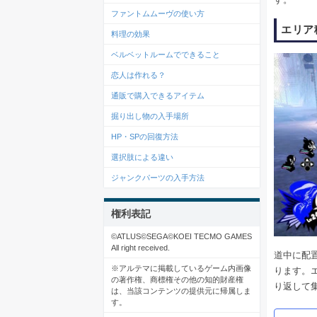
ファントムムーヴの使い方
エリア
料理の効果
ベルベットルームでできること
恋人は作れる？
通販で購入できるアイテム
掘り出し物の入手場所
HP・SPの回復方法
選択肢による違い
ジャンクパーツの入手方法
権利表記
©ATLUS©SEGA©KOEI TECMO GAMES
All right received.
道中に配
※アルテマに掲載しているゲーム内画像
ります。
の著作権、商標権その他の知的財産権
り返して
は、当該コンテンツの提供元に帰属しま
す。