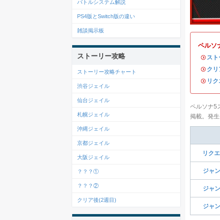
バトルシステム解説
PS4版とSwitch版の違い
雑談掲示板
ペルソ
ストーリー攻略
・
スト
・
クリ
ストーリー攻略チャート
・
リク
渋谷ジェイル
仙台ジェイル
ペルソナ5
札幌ジェイル
掲載。発生
沖縄ジェイル
京都ジェイル
リクエ
大阪ジェイル
ジャン
？？？①
？？？②
ジャン
クリア後(2週目)
ジャン