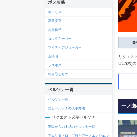
ボス攻略
柊アリス
夏芽安吾
氷堂鞠子
ロックキーパー
発
マイディアジョーカー
リクエス
近衛明
8/17(
ラスボス
刈り取るもの
ペルソナ一覧
ペルソナ一覧
一ノ瀬
隠しペルソナの入手方法
リクエスト必要ペルソナ
牢獄からの手紙のペルソナ一覧
アムリタドロップ持ちアークエンジェル