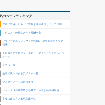
気のページランキング
深淵に残されたネガイ攻略｜発生条件とクリア報酬
リクエストの発生条件と報酬一覧
ソフィア防具ショップその2攻略｜発生条件とクリア
報酬
モルガナのプロフィール紹介｜アクションスキルとペ
ルソナ
スキル一覧
通販で購入できるアイテム一覧
マスターアーツの習得条件
レベル上げの効率的なやり方｜おすすめ周回場所
宝魔の出し方と出現宝魔一覧