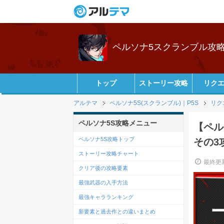
ペルソナ5スクランブル攻略wi
トップ
ストーリー攻略
リク
アルテマ
ペルソナ5S(スクランブル)｜P5S
リク
ペルソナ5S攻略メニュー
【ペル
ペルソナ5S攻略トップ
その3
ストーリー攻略チャート
最終更新
クリア後の攻略要素
最強武器の入手方法
最強キャラランキング
新要素と過去作との違いまとめ