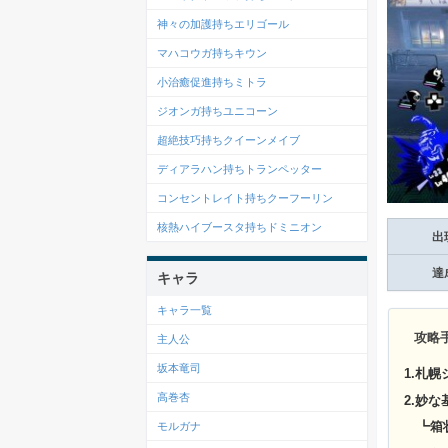
神々の加護持ちエリゴール
マハコウガ持ちキウン
小治癒促進持ちミトラ
ジオンガ持ちユニコーン
超絶技巧持ちクイーンメイブ
ディアラハン持ちトランペッター
コンセントレイト持ちクーフーリン
核熱ハイブースタ持ちドミニオン
出
達
キャラ
キャラ一覧
攻略
主人公
坂本竜司
1.札
高巻杏
2.妙
┗箱状
モルガナ