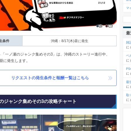
マ
最
生条件
沖縄：8/17(木)昼に発生
雑
に
ト「一ノ瀬のジャンク集めその3」は、沖縄のストーリー進行中、
ペ
木)の昼に発生します。
に
P
に
リクエストの発生条件と報酬一覧はこちら
最
に
取
に
のジャンク集めその3の攻略チャート