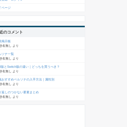
イページ
近のコメント
談掲示板
@名無し
より
ルソナ一覧
@名無し
より
S4版とSwitch版の違い｜どっちを買うべき？
@名無し
より
強おすすめペルソナの入手方法｜属性別
@名無し
より
り返しのつかない要素まとめ
@名無し
より