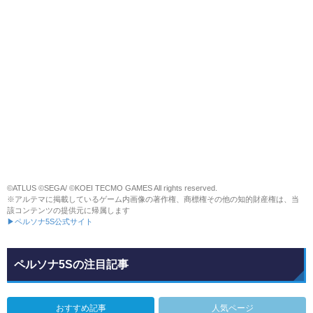
©ATLUS ©SEGA/ ©KOEI TECMO GAMES All rights reserved.
※アルテマに掲載しているゲーム内画像の著作権、商標権その他の知的財産権は、当
該コンテンツの提供元に帰属します
▶ペルソナ5S公式サイト
ペルソナ5Sの注目記事
おすすめ記事
人気ページ