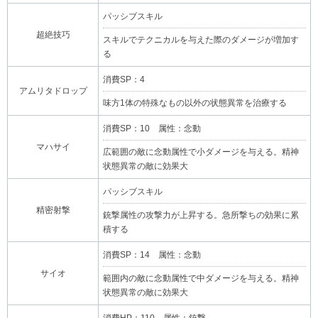
パッシブスキル
超絶技巧
スキルでテクニカルを与えた際のダメージが増加す
る
消費SP：4
アムリタドロップ
味方1体の特殊なもの以外の状態異常を治療する
消費SP：10 属性：念動
マハサイ
広範囲の敵に念動属性で小ダメージを与える。精神
状態異常の敵に効果大
パッシブスキル
精密射撃
銃撃属性の攻撃力が上昇する。急所撃ちの効果に累
積する
消費SP：14 属性：念動
サイオ
範囲内の敵に念動属性で中ダメージを与える。精神
状態異常の敵に効果大