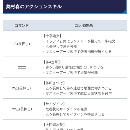
奥村春のアクションスキル
コマンド
コンボ/効果
【十字砲火】
・ミラディと共にランチャーを構えて十字砲火
△(長押し)
・△長押しで連射可能
・マスターアーツ習得で銃弾消費が無くなる
【斧4連撃】
□□□□
・斧を3回振り最後に地面に叩きつける
・マスターアーツ習得で追撃が可能
【斧叩きつけ】
□△(長押し)
・△を長押しで斧を連続で地面に叩きつける
・マスターアーツ習得で敵に目眩状態を付与
【サイダイン】
□□△(長押し)
・竜巻状のサイダインを発動
・△を長押しでサイダインを持続させる
【大回転攻撃】
・斧を振り回しながら攻撃