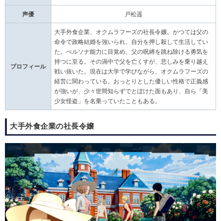
声優
戸松遥
大手外食企業、オクムラフーズの社長令嬢。かつては父の
命令で政略結婚を強いられ、自分を押し殺して生活してい
た。ぺルソナ能力に目覚め、父の呪縛を跳ね除ける勇気を
持つに至る。その渦中で父を亡くすが、悲しみを乗り越え
プロフィール
戦い抜いた。現在は大学で学びながら、オクムラフーズの
経営に関わっている。おっとりとした優しい性格で正義感
が強いが、少々世間知らずでとぼけた面もあり、自ら「美
少女怪盗」を名乗っていたこともある。
大手外食企業の社長令嬢