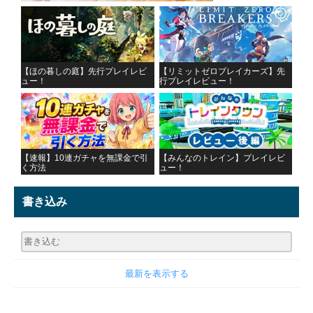
【ほの暮しの庭】先行プレイレビ
【リミットゼロブレイカーズ】先
ュー！
行プレイレビュー！
【速報】10連ガチャを無課金で引
【みんなのトレイン】プレイレビ
く方法
ュー！
書き込み
最新を表示する