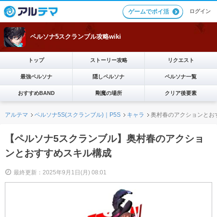
ログイン
ゲームでポイ活
ペルソナ5スクランブル攻略wiki
トップ
ストーリー攻略
リクエスト
最強ペルソナ
隠しペルソナ
ペルソナ一覧
おすすめBAND
剛魔の場所
クリア後要素
アルテマ
ペルソナ5S(スクランブル)｜P5S
キャラ
奥村春のアクションとお
【ペルソナ5スクランブル】奥村春のアクショ
ンとおすすめスキル構成
最終更新：2025年9月1日(月) 08:01