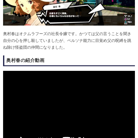
奥村春はオクムラフーズの社長令嬢です。かつては父の言うことを聞き
自分の心を押し殺していましたが、ペルソナ能力に目覚め父の呪縛を跳
ね除け怪盗団の仲間になりました。
奥村春の紹介動画