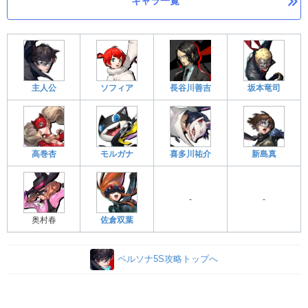
キャラ一覧
主人公
ソフィア
長谷川善吉
坂本竜司
高巻杏
モルガナ
喜多川祐介
新島真
-
-
奥村春
佐倉双葉
ペルソナ5S攻略トップへ