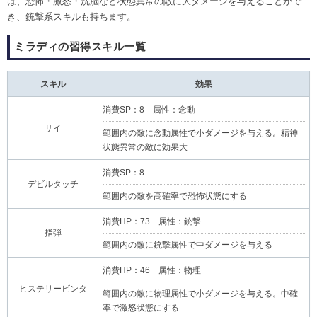
は、恐怖・激怒・洗脳など状態異常の敵に大ダメージを与えることがで
き、銃撃系スキルも持ちます。
ミラディの習得スキル一覧
スキル
効果
消費SP：8 属性：念動
サイ
範囲内の敵に念動属性で小ダメージを与える。精神
状態異常の敵に効果大
消費SP：8
デビルタッチ
範囲内の敵を高確率で恐怖状態にする
消費HP：73 属性：銃撃
指弾
範囲内の敵に銃撃属性で中ダメージを与える
消費HP：46 属性：物理
ヒステリービンタ
範囲内の敵に物理属性で小ダメージを与える。中確
率で激怒状態にする