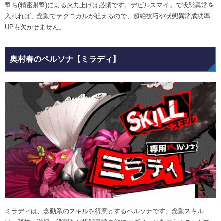
撃ち(精密射撃)による火力上げは必須です。デビルスマイ」で状態異常を
入れれば、念動でテクニカルが狙えるので、超絶技巧や状態異常成功率
UPも欠かせません。
奥村春のペルソナ【ミラディ】
ミラディは、
念動系
​のスキルを得意とするペルソナです。念動スキル