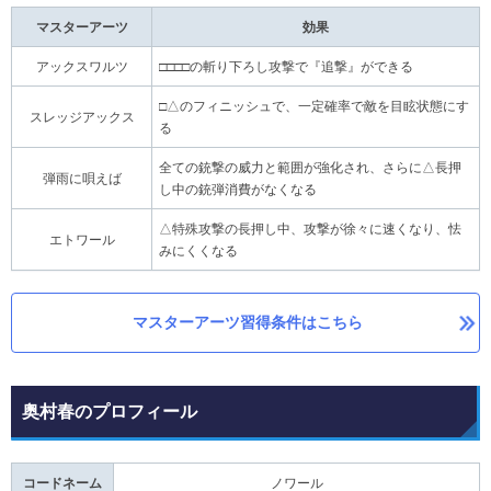
マスターアーツ
効果
アックスワルツ
□□□□の斬り下ろし攻撃で『追撃』ができる
□△のフィニッシュで、一定確率で敵を目眩状態にす
スレッジアックス
る
全ての銃撃の威力と範囲が強化され、さらに△長押
弾雨に唄えば
し中の銃弾消費がなくなる
△特殊攻撃の長押し中、攻撃が徐々に速くなり、怯
エトワール
みにくくなる
マスターアーツ習得条件はこちら
奥村春のプロフィール
コードネーム
ノワール