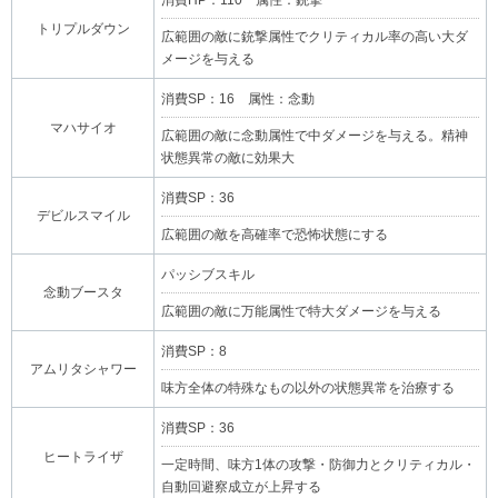
消費HP：110 属性：銃撃
トリプルダウン
広範囲の敵に銃撃属性でクリティカル率の高い大ダ
メージを与える
消費SP：16 属性：念動
マハサイオ
広範囲の敵に念動属性で中ダメージを与える。精神
状態異常の敵に効果大
消費SP：36
デビルスマイル
広範囲の敵を高確率で恐怖状態にする
パッシブスキル
念動ブースタ
広範囲の敵に万能属性で特大ダメージを与える
消費SP：8
アムリタシャワー
味方全体の特殊なもの以外の状態異常を治療する
消費SP：36
ヒートライザ
一定時間、味方1体の攻撃・防御力とクリティカル・
自動回避察成立が上昇する