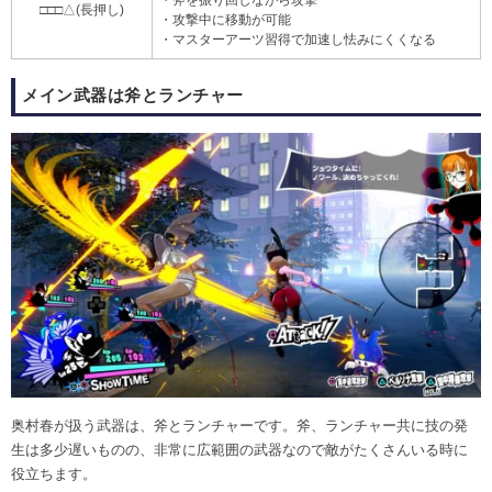
□□□△(長押し)
・攻撃中に移動が可能
・マスターアーツ習得で加速し怯みにくくなる
メイン武器は斧とランチャー
奥村春が扱う武器は、斧とランチャーです。斧、ランチャー共に技の発
生は多少遅いものの、非常に広範囲の武器なので敵がたくさんいる時に
役立ちます。