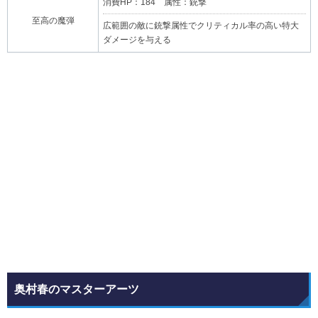
消費HP：184 属性：銃撃
至高の魔弾
広範囲の敵に銃撃属性でクリティカル率の高い特大
ダメージを与える
奥村春のマスターアーツ