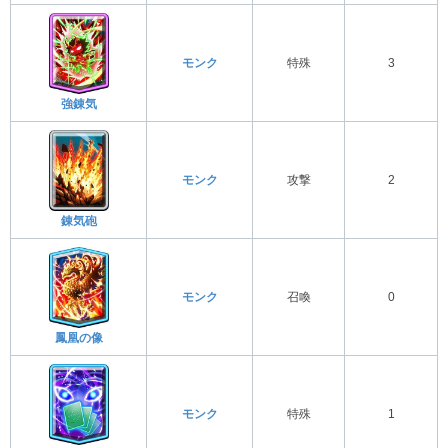
モンク
特殊
3
強錬気
モンク
攻撃
2
錬気砲
モンク
召喚
0
鳳凰の像
モンク
特殊
1