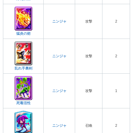
ニンジャ
攻撃
2
猛炎の術
ニンジャ
攻撃
2
乱れ手裏剣
ニンジャ
攻撃
1
死毒活性
ニンジャ
召喚
2