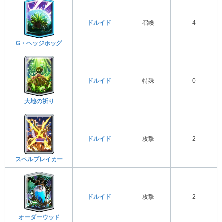
ドルイド
召喚
4
G・ヘッジホッグ
ドルイド
特殊
0
大地の祈り
ドルイド
攻撃
2
スペルブレイカー
ドルイド
攻撃
2
オーダーウッド