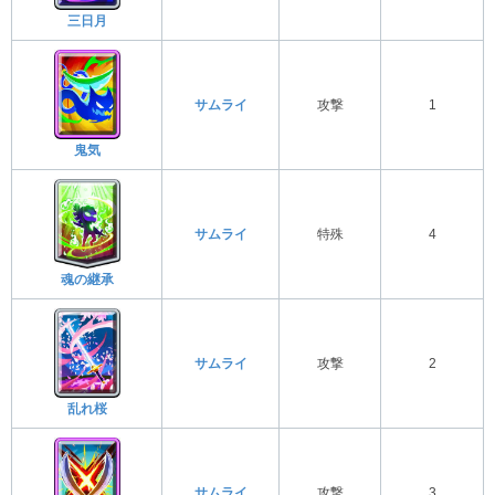
三日月
サムライ
攻撃
1
鬼気
サムライ
特殊
4
魂の継承
サムライ
攻撃
2
乱れ桜
サムライ
攻撃
3