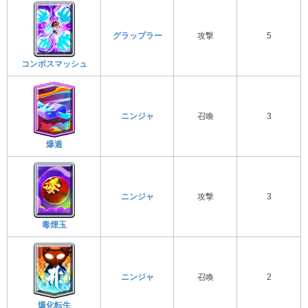
グラップラー
攻撃
5
コンボスマッシュ
ニンジャ
召喚
3
爆遁
ニンジャ
攻撃
3
毒煙玉
ニンジャ
召喚
2
爆化転生