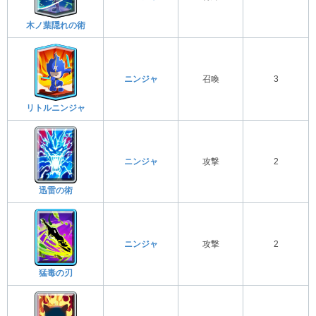
木ノ葉隠れの術
ニンジャ
召喚
3
リトルニンジャ
ニンジャ
攻撃
2
迅雷の術
ニンジャ
攻撃
2
猛毒の刃