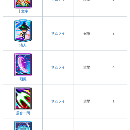
十文字
サムライ
召喚
2
浪人
サムライ
攻撃
4
烈風
サムライ
攻撃
1
居合一閃