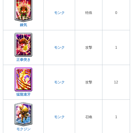
モンク
特殊
0
錬気
モンク
攻撃
1
正拳突き
モンク
攻撃
12
猛龍連牙
モンク
召喚
1
モクジン