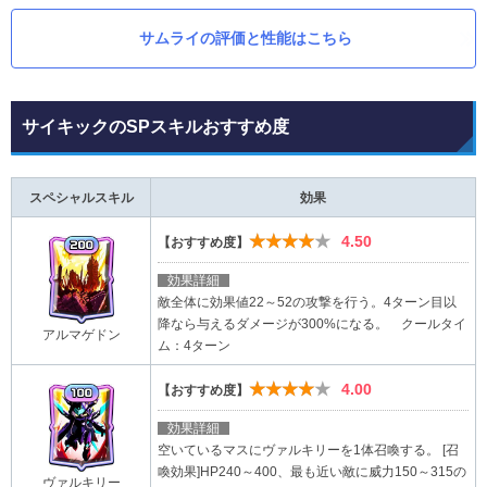
サムライの評価と性能はこちら
サイキックのSPスキルおすすめ度
スペシャルスキル
効果
★★★★★
4.50
【おすすめ度】
効果詳細
敵全体に効果値22～52の攻撃を行う。4ターン目以
降なら与えるダメージが300%になる。 クールタイ
アルマゲドン
ム：4ターン
★★★★★
4.00
【おすすめ度】
効果詳細
空いているマスにヴァルキリーを1体召喚する。 [召
喚効果]HP240～400、最も近い敵に威力150～315の
ヴァルキリー