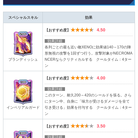
スペシャルスキル
効果
★★★★★
4.50
【おすすめ度】
効果詳細
各列ごとの最も近い敵XENOに効果値140～170の陣
形無視の攻撃を1回ずつ行う。攻撃対象がNECROMA
NCERならクリティカルする クールタイム：4ター
ブランディッシュ
ン
★★★★★
4.00
【おすすめ度】
効果詳細
このターン、耐久200～420のシールドを張る。さら
にターン中、自身に「味方が受けるダメージを全て
引き受ける」効果を付与する クールタイム：4ター
インペリアルガード
ン
★★★★★
3.50
【おすすめ度】
効果詳細