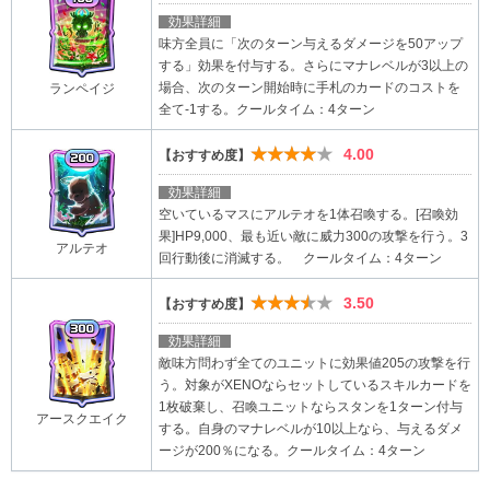
効果詳細
味方全員に「次のターン与えるダメージを50アップ
する」効果を付与する。さらにマナレベルが3以上の
場合、次のターン開始時に手札のカードのコストを
ランペイジ
全て-1する。クールタイム：4ターン
★★★★★
4.00
【おすすめ度】
効果詳細
空いているマスにアルテオを1体召喚する。[召喚効
果]HP9,000、最も近い敵に威力300の攻撃を行う。3
アルテオ
回行動後に消滅する。 クールタイム：4ターン
★★★★★
3.50
【おすすめ度】
効果詳細
敵味方問わず全てのユニットに効果値205の攻撃を行
う。対象がXENOならセットしているスキルカードを
1枚破棄し、召喚ユニットならスタンを1ターン付与
アースクエイク
する。自身のマナレベルが10以上なら、与えるダメ
ージが200％になる。クールタイム：4ターン