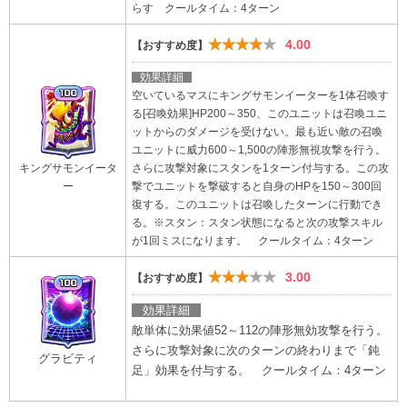
らす クールタイム：4ターン
★★★★★
4.00
【おすすめ度】
効果詳細
空いているマスにキングサモンイーターを1体召喚す
る[召喚効果]HP200～350、このユニットは召喚ユニ
ットからのダメージを受けない。最も近い敵の召喚
ユニットに威力600～1,500の陣形無視攻撃を行う。
さらに攻撃対象にスタンを1ターン付与する。この攻
キングサモンイータ
撃でユニットを撃破すると自身のHPを150～300回
ー
復する。このユニットは召喚したターンに行動でき
る。※スタン：スタン状態になると次の攻撃スキル
が1回ミスになります。 クールタイム：4ターン
★★★★★
3.00
【おすすめ度】
効果詳細
敵単体に効果値52～112の陣形無効攻撃を行う。
さらに攻撃対象に次のターンの終わりまで「鈍
グラビティ
足」効果を付与する。 クールタイム：4ターン