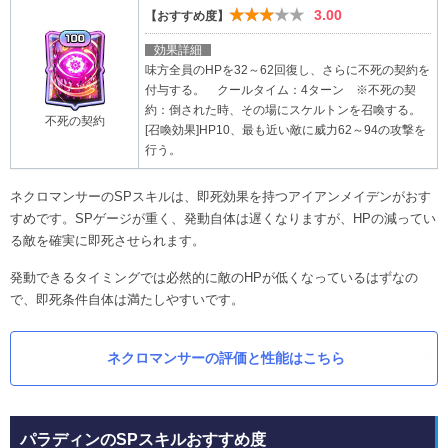
★★★★★
3.00
【おすすめ度】
効果詳細
味方全員のHPを32～62回復し、さらに不死の契約を
付与する。 クールタイム：4ターン ※不死の契
約：倒された時、その場にスケルトンを召喚する。
不死の契約
[召喚効果]HP10、最も近い敵に威力62～94の攻撃を
行う。
ネクロマンサーのSPスキルは、即死効果を持つアイアンメイデンがおす
すめです。SPゲージが重く、発動自体は遅くなりますが、HPの減ってい
る敵を確実に即死させられます。
発動できるタイミングでは必然的に敵のHPが低くなっているはずなの
で、即死条件自体は満たしやすいです。
ネクロマンサーの評価と性能はこちら
パラディンのSPスキルおすすめ度