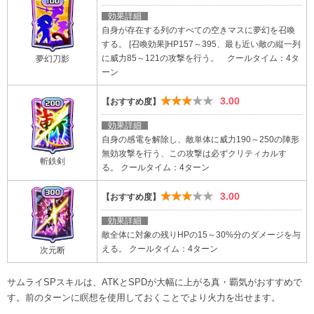
効果詳細
自身が存在する列のすべての空きマスに夢幻を召喚
する。 [召喚効果]HP157～395、最も近い敵の縦一列
に威力85～121の攻撃を行う。 クールタイム：4タ
夢幻刀影
ーン
★★★★★
3.00
【おすすめ度】
効果詳細
自身の感電を解除し、敵単体に威力190～250の陣形
無効攻撃を行う、この攻撃は必ずクリティカルす
斬鉄剣
る。 クールタイム：4ターン
★★★★★
3.00
【おすすめ度】
効果詳細
敵全体に対象の残りHPの15～30%分のダメージを与
える。 クールタイム：4ターン
次元断
サムライSPスキルは、ATKとSPDが大幅に上がる真・覇気がおすすめで
す。前のターンに瞑想を使用しておくことでより火力を出せます。