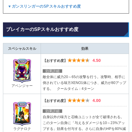
▼ガンスリンガーのSPスキルおすすめ度
ブレイカーのSPスキルおすすめ度
スペシャルスキル
効果
★★★★★
4.50
【おすすめ度】
効果詳細
敵全体に威力20～65の攻撃を行う。攻撃時、相手に
倒されている味方XENO1体につき、威力が80アップ
アベンジャー
する。 クールタイム：4ターン
★★★★★
4.00
【おすすめ度】
効果詳細
自身以外の味方と召喚ユニットが全て破壊される。
このターン自身に「与えるダメージを10～23%アッ
プする」効果を付与する。さらに自身のHPを80%減
ラグナロク