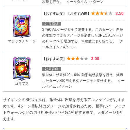
攻撃を行う。 クールタイム：4ターン
★★★★★
3.50
【おすすめ度】【おすすめ度】
効果詳細
SPECIALゲージを全て消費する。このターン、自身
の攻撃で与えるダメージを消費したSPECIALゲージ
の10～25%分増加する ※端数は切り捨てる。 ク
マジックチャージ
ールタイム：4ターン
★★★★★
3.00
【おすすめ度】
効果詳細
敵単体に効果値40～64の陣形無効攻撃を行う、経過
したターンx50与えるダメージを上乗せする。 クー
コラプス
ルタイム：4ターン
サイキックのSPスキルは、敵全体に攻撃を与えるアルマゲドンがおすす
めです。4ターン目以降はダメージが加算されるため、相手にパーフェク
トウォールなどの切り札を使わせた後に発動する事で、大ダメージを狙
えます。