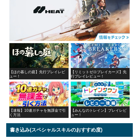
【ほの暮しの庭】先行プレイレビ
【リミットゼロブレイカーズ】先
ュー！
行プレイレビュー！
【速報】10連ガチャを無課金で引
【みんなのトレイン】プレイレビ
く方法
ュー！
書き込み
(スペシャルスキルのおすすめ度)