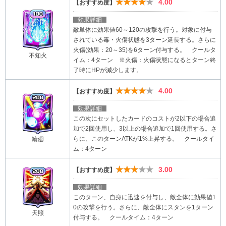
★★★★★
4.00
【おすすめ度】
効果詳細
敵単体に効果値60～120の攻撃を行う。対象に付与
されている毒・火傷状態を3ターン延長する。さらに
火傷(効果：20～35)を6ターン付与する。 クールタ
不知火
イム：4ターン ※火傷：火傷状態になるとターン終
了時にHPが減少します。
★★★★★
4.00
【おすすめ度】
効果詳細
この次にセットしたカードのコストが2以下の場合追
加で2回使用し、3以上の場合追加で1回使用する。さ
らに、このターンATKが1%上昇する。 クールタイ
輪廻
ム：4ターン
★★★★★
3.00
【おすすめ度】
効果詳細
このターン、自身に迅速を付与し、敵全体に効果値1
0の攻撃を行う。さらに、敵全体にスタンを1ターン
天照
付与する。 クールタイム：4ターン