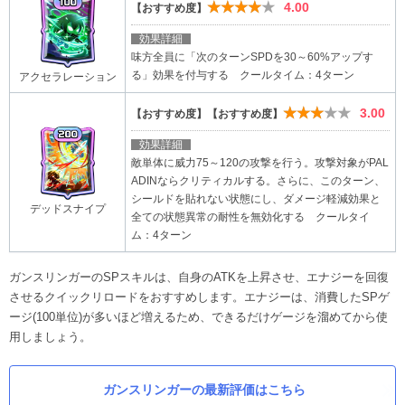
★★★★★
4.00
【おすすめ度】
効果詳細
味方全員に「次のターンSPDを30～60%アップす
る」効果を付与する クールタイム：4ターン
アクセラレーション
★★★★★
3.00
【おすすめ度】【おすすめ度】
効果詳細
敵単体に威力75～120の攻撃を行う。攻撃対象がPAL
ADINならクリティカルする。さらに、このターン、
シールドを貼れない状態にし、ダメージ軽減効果と
デッドスナイプ
全ての状態異常の耐性を無効化する クールタイ
ム：4ターン
ガンスリンガーのSPスキルは、自身のATKを上昇させ、エナジーを回復
させるクイックリロードをおすすめします。エナジーは、消費したSPゲ
ージ(100単位)が多いほど増えるため、できるだけゲージを溜めてから使
用しましょう。
ガンスリンガーの最新評価はこちら