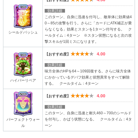
【おすすめ度】
効果詳細
このターン、自身に迅速を付与し、敵単体に効果値4
0～85の攻撃を行う。さらに「カードにATK補正が乗
らなくなる」効果とスタンを1ターン付与する。 ク
シールドバッシュ
ールタイム：4ターン ※スタン状態になると次の攻
撃スキルが1回ミスになります。
★★★★★
4.00
【おすすめ度】
効果詳細
味方全体のHPを64～109回復する。さらに味方全体
にかかっているデバフ効果と状態異常をすべて解除
ハイパーリペア
する。 クールタイム：4ターン
★★★★★
4.00
【おすすめ度】
効果詳細
このターン、自身に迅速と耐久460～700のシールド
を付与し、かばう状態になる。 クールタイム：4タ
パーフェクトウォー
ーン
ル