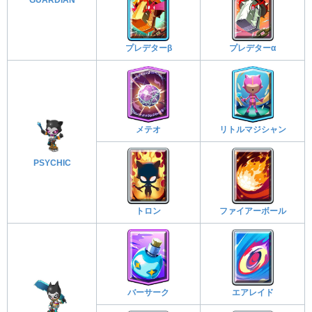
GUARDIAN
プレデターβ
プレデターα
メテオ
リトルマジシャン
PSYCHIC
トロン
ファイアーボール
バーサーク
エアレイド