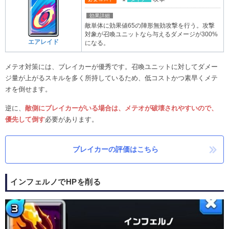
効果詳細
敵単体に効果値65の陣形無効攻撃を行う。攻撃
対象が召喚ユニットなら与えるダメージが300%
エアレイド
になる。
メテオ対策には、ブレイカーが優秀です。召喚ユニットに対してダメー
ジ量が上がるスキルを多く所持しているため、低コストかつ素早くメテ
オを倒せます。
逆に、
敵側にブレイカーがいる場合は、メテオが破壊されやすいので、
優先して倒す
必要があります。
ブレイカーの評価はこちら
インフェルノでHPを削る