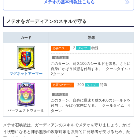
メテオの基本情報はこちら
メテオをガーディアンのスキルで守る
カード
効果
2
特殊
必要コスト
タイプ
効果詳細
このターン、耐久100のシールドを張る。さらに
自身にかばう状態を付与する。 クールタイム：
マグネットアーマー
2ターン
200
特殊
必要SPゲージ
タイプ
効果詳細
このターン、自身に迅速と耐久460のシールドを
付与し、かばう状態になる。 クールタイム：4
パーフェクトウォール
ターン
メテオ召喚後は、ガーディアンのスキルでメテオを守りましょう。かば
う状態になると陣形無効の攻撃対象を強制的に発動者が受けるため、配