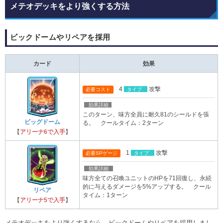
メテオデッキをより強くする方法
ビックドームやリペアを採用
カード
効果
4
攻撃
必要コスト
タイプ
効果詳細
このターン、味方全員に耐久81のシールドを張
ビッグドーム
る。 クールタイム：2ターン
【
アリーナ6で入手
】
1
攻撃
必要SPゲージ
タイプ
効果詳細
味方全ての召喚ユニットのHPを71回復し、永続
的に与えるダメージを5%アップする。 クール
リペア
タイム：1ターン
【
アリーナ5で入手
】
メテオデッキをより強くするなら、ビックドームやリペアを採用しまし