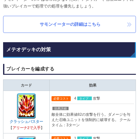
強いブレイカーで処理での処理を優先しましょう。
サモンイーターの詳細はこちら
メテオデッキの対策
ブレイカーを編成する
カード
効果
4
攻撃
必要コスト
タイプ
効果詳細
敵全体に効果値82の攻撃を行う。ダメージを与
えた召喚ユニットを強制的に破壊する。 クール
クラッシュバスター
タイム：3ターン
【
アリーナ2で入手
】
1
攻撃
必要コスト
タイプ