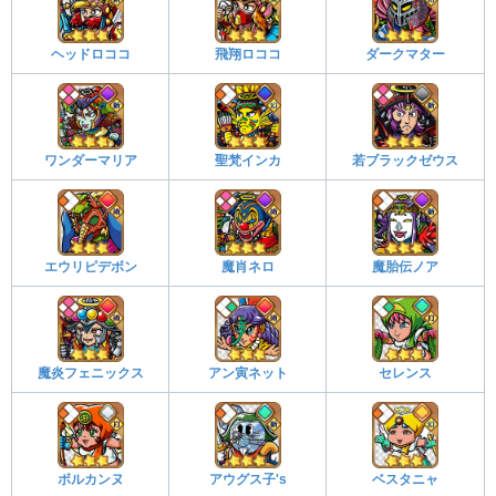
ヘッドロココ
飛翔ロココ
ダークマター
ワンダーマリア
聖梵インカ
若ブラックゼウス
エウリピデボン
魔肖ネロ
魔胎伝ノア
魔炎フェニックス
アン寅ネット
セレンス
ボルカンヌ
アウグス子's
ベスタニャ