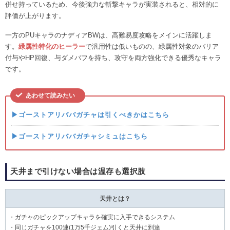
併せ持っているため、今後強力な斬撃キャラが実装されると、相対的に
評価が上がります。
一方のPUキャラのナディアBWは、高難易度攻略をメインに活躍しま
す。
緑属性特化のヒーラー
で汎用性は低いものの、緑属性対象のバリア
付与やHP回復、与ダメバフを持ち、攻守を両方強化できる優秀なキャラ
です。
あわせて読みたい
▶ゴーストアリババガチャは引くべきかはこちら
▶ゴーストアリババガチャシミュはこちら
天井まで引けない場合は温存も選択肢
天井とは？
・ガチャのピックアップキャラを確実に入手できるシステム
・同じガチャを100連(1万5千ジェム)引くと天井に到達