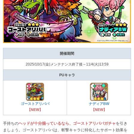
開催期間
2025/10/17(金)メンテナンス終了後～11/4(火)13:59
PUキャラ
ゴーストアリババ
ナディアBW
【NEW】
【NEW】
手持ちの
ヘッドが十分揃っているなら、ゴーストアリババガチャ
を引き
ましょう。ゴーストアリババは、斬撃キャラに特化したサポート効果を