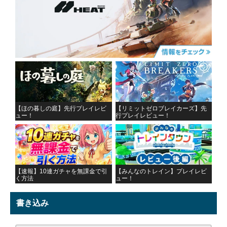
【ほの暮しの庭】先行プレイレビ
【リミットゼロブレイカーズ】先
ュー！
行プレイレビュー！
【速報】10連ガチャを無課金で引
【みんなのトレイン】プレイレビ
く方法
ュー！
書き込み