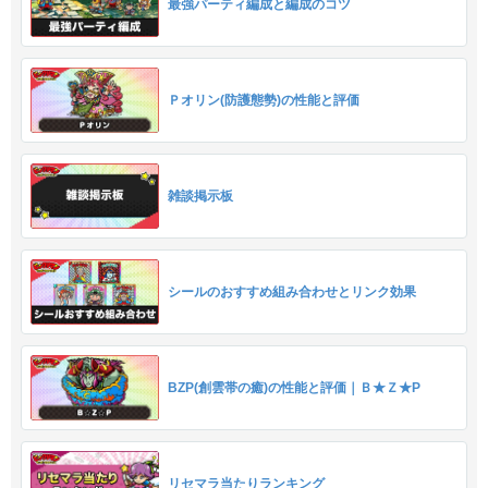
最強パーティ編成と編成のコツ
Ｐオリン(防護態勢)の性能と評価
雑談掲示板
シールのおすすめ組み合わせとリンク効果
BZP(創雲帯の癒)の性能と評価｜Ｂ★Ｚ★P
リセマラ当たりランキング