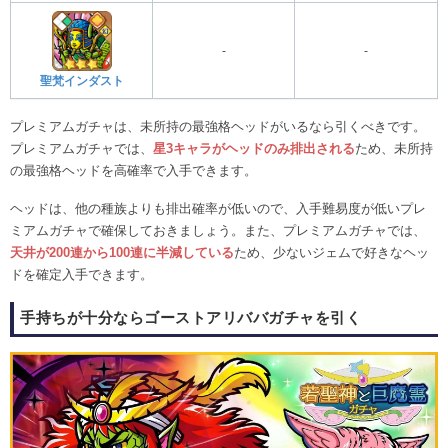
-
-
聖梵インダスト
プレミアムガチャは、未所持の最強格ヘッドがいるなら引くべきです。
プレミアムガチャでは、
星3キャラがヘッドのみ排出される
ため、未所持
の最強格ヘッドを高確率で入手できます。
ヘッドは、他の種族よりも排出確率が低いので、入手難易度が低いプレ
ミアムガチャで確保しておきましょう。また、プレミアムガチャでは、
天井が200連から100連に半減している
ため、少ないジェムで好きなヘッ
ドを確定入手できます。
手持ちが十分ならゴーストアリババガチャを引く