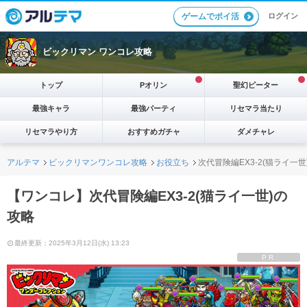
ログイン
ゲームでポイ活
ビックリマン ワンコレ攻略
トップ
Pオリン
聖幻ピーター
最強キャラ
最強パーティ
リセマラ当たり
リセマラやり方
おすすめガチャ
ダメチャレ
アルテマ
ビックリマンワンコレ攻略
お役立ち
次代冒険編EX3-2(猫ライ一世
【ワンコレ】次代冒険編EX3-2(猫ライ一世)の
攻略
最終更新：2025年3月12日(水) 13:23
PR