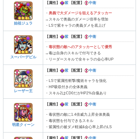
【属性】
紫
【配置】
中衛
・
奥義で大ダメージを狙えるアタッカー
→スキルで奥義のダメージ倍率を増加
始祖ジュラ
・LSで紫キャラの奥義ダメを底上げ
【属性】
紫
【配置】
中衛
・
毒状態の敵へのアタッカーとして優秀
→毒は自身のスキルで付与できる
スーパーデビル
・リーダースキルで全キャラの会心率UP
【属性】
紫
【配置】
中衛
・LSで紫属性斬撃/魔術キャラを強化
・HP吸収付きの全体奥義
レーザー王
・スキル2はCD0だがHP2%自傷あり
【属性】
紫
【配置】
中衛
・毒状態の敵に1.4倍威力上昇全体奥義
・毒状態を付与できるスキル
明星クィーン
・紫属性の被ダメ軽減&会心率上昇のLS
【属性】
紫
【配置】
中衛