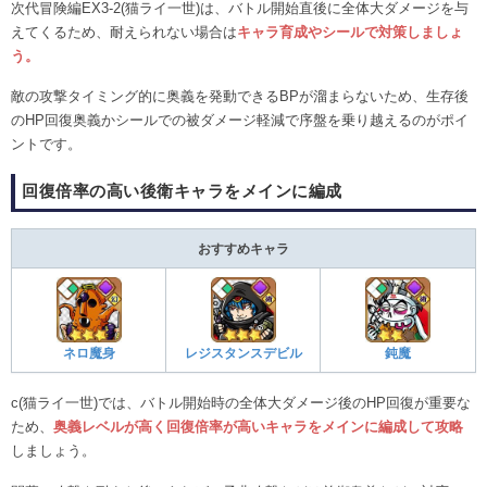
次代冒険編EX3-2(猫ライ一世)は、バトル開始直後に全体大ダメージを与
えてくるため、耐えられない場合は
キャラ育成やシールで対策しましょ
う。
敵の攻撃タイミング的に奥義を発動できるBPが溜まらないため、生存後
のHP回復奥義かシールでの被ダメージ軽減で序盤を乗り越えるのがポイ
ントです。
回復倍率の高い後衛キャラをメインに編成
おすすめキャラ
ネロ魔身
レジスタンスデビル
鈍魔
c(猫ライ一世)では、バトル開始時の全体大ダメージ後のHP回復が重要な
ため、
奥義レベルが高く回復倍率が高いキャラをメインに編成して攻略
しましょう。