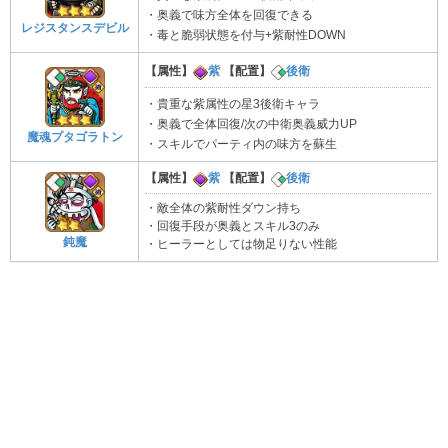
・奥義で味方全体を回復できる
レジスタンスデビル
・毒と脆弱状態を付与+紫耐性DOWN
【属性】
紫
【配置】
後衛
・貴重な紫属性の星3後衛キャラ
・奥義で全体回復/次の中衛奥義威力UP
魔魂プタゴラトン
・スキルでパーティ内の味方を蘇生
【属性】
紫
【配置】
後衛
・敵全体の紫耐性ダウン持ち
・回復手段が奥義とスキル3のみ
鈍魔
・ヒーラーとしては物足りない性能