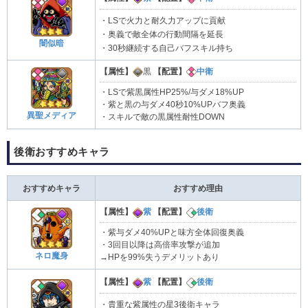
・LSで火力と耐久力アップに貢献
・奥義で敵全体の行動間隔を延長
闇似暗
・30秒継続する自己バフスキル持ち
【属性】
黒
【配置】
中衛
・LSで紫黒属性HP25%/与ダメ18%UP
・紫と黒の与ダメ40秒10%UPバフ奥義
異聖メディア
・スキルで敵の黒属性耐性DOWN
後衛おすすめキャラ
おすすめキャラ
おすすめ理由
【属性】
紫
【配置】
後衛
・紫与ダメ40%UPと味方全体回復奥義
・3回目以降は高倍率攻撃が追加
ネロ魔身
→HPを99%失うデメリットあり
【属性】
紫
【配置】
後衛
・貴重な紫属性の星3後衛キャラ