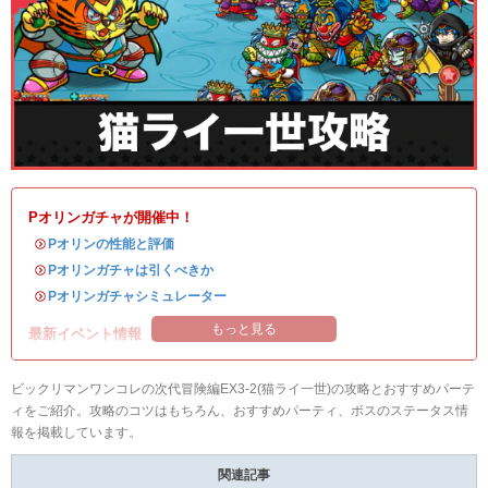
Pオリンガチャが開催中！
・
Pオリンの性能と評価
・
Pオリンガチャは引くべきか
・
Pオリンガチャシミュレーター
もっと見る
最新イベント情報
ビックリマンワンコレの次代冒険編EX3-2(猫ライ一世)の攻略とおすすめパーテ
ィをご紹介。攻略のコツはもちろん、おすすめパーティ、ボスのステータス情
報を掲載しています。
関連記事