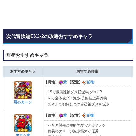
次代冒険編EX3-2の攻略おすすめキャラ
前衛おすすめキャラ
おすすめキャラ
おすすめ理由
【属性】
紫
【配置】
前衛
・LSで紫属性被ダメ軽減/与ダメUP
・味方全体被ダメ減少/黄耐性上昇奥義
悪心カーン
・スキルで挑発しつつ自己被ダメを減少
【属性】
紫
【配置】
前衛
・バリア付与と毒解除ができるタンク
・奥義のダメージ減少能力が優秀
鬼ガシ魔