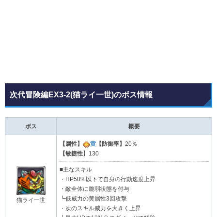
次代冒険編EX3-2(猫ライ一世)のボス情報
ボス
概要
【属性】
黄
【防御率】
20％
【敏捷性】
130
■主なスキル
・HP50%以下で自身の行動速度上昇
・敵全体に脆弱状態を付与
┗低威力の黄属性3回攻撃
猫ライ一世
・次のスキル威力を大きく上昇