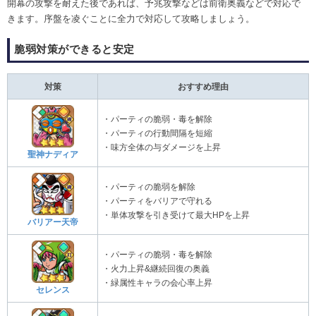
開幕の攻撃を耐えた後であれば、予兆攻撃などは前衛奥義などで対応で
きます。序盤を凌ぐことに全力で対応して攻略しましょう。
脆弱対策ができると安定
対策
おすすめ理由
・パーティの脆弱・毒を解除
・パーティの行動間隔を短縮
・味方全体の与ダメージを上昇
聖神ナディア
・パーティの脆弱を解除
・パーティをバリアで守れる
・単体攻撃を引き受けて最大HPを上昇
バリアー天帝
・パーティの脆弱・毒を解除
・火力上昇&継続回復の奥義
・緑属性キャラの会心率上昇
セレンス