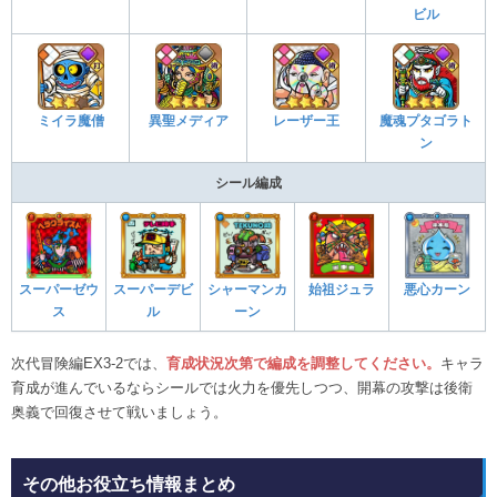
ビル
ミイラ魔僧
異聖メディア
レーザー王
魔魂プタゴラト
ン
シール編成
スーパーゼウ
スーパーデビ
シャーマンカ
始祖ジュラ
悪心カーン
ス
ル
ーン
次代冒険編EX3-2では、
育成状況次第で編成を調整してください。
キャラ
育成が進んでいるならシールでは火力を優先しつつ、開幕の攻撃は後衛
奥義で回復させて戦いましょう。
その他お役立ち情報まとめ