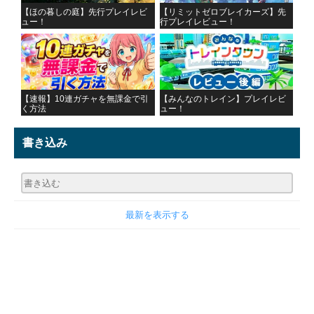
【ほの暮しの庭】先行プレイレビ
【リミットゼロブレイカーズ】先
ュー！
行プレイレビュー！
【速報】10連ガチャを無課金で引
【みんなのトレイン】プレイレビ
く方法
ュー！
書き込み
最新を表示する