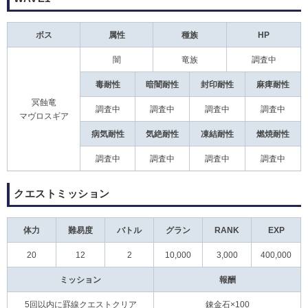
ボス
属性
種族
HP
闇
竜族
調査中
毒耐性
暗闇耐性
封印耐性
麻痺耐性
冥蝕竜
調査中
調査中
調査中
調査中
マヴロスギア
病気耐性
気絶耐性
凍結耐性
燃焼耐性
調査中
調査中
調査中
調査中
クエストミッション
体力
難易度
バトル
グラン
RANK
EXP
20
12
2
10,000
3,000
400,000
ミッション
報酬
5回以内に罫線クエストクリア
錬金石×100