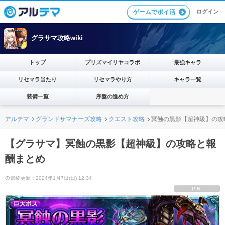
ログイン
ゲームでポイ活
グラサマ攻略wiki
トップ
プリズマイリヤコラボ
最強キャラ
リセマラ当たり
リセマラやり方
キャラ一覧
装備一覧
序盤の進め方
アルテマ
グランドサマナーズ攻略
クエスト攻略
冥蝕の黒影【超神級】の攻
【グラサマ】冥蝕の黒影【超神級】の攻略と報
酬まとめ
最終更新：2024年1月7日(日) 12:34
PR