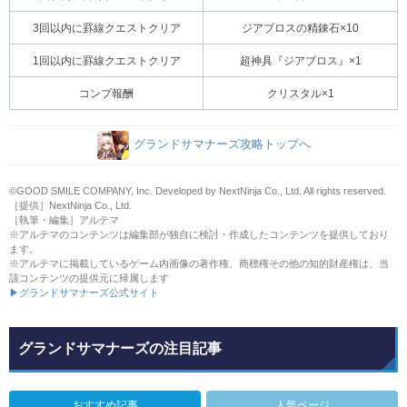
3回以内に罫線クエストクリア
ジアブロスの精錬石×10
1回以内に罫線クエストクリア
超神具『ジアブロス』×1
コンプ報酬
クリスタル×1
グランドサマナーズ攻略トップへ
©GOOD SMILE COMPANY, Inc. Developed by NextNinja Co., Ltd. All rights reserved.
［提供］NextNinja Co., Ltd.
［執筆・編集］アルテマ
※アルテマのコンテンツは編集部が独自に検討・作成したコンテンツを提供しており
ます。
※アルテマに掲載しているゲーム内画像の著作権、商標権その他の知的財産権は、当
該コンテンツの提供元に帰属します
▶グランドサマナーズ公式サイト
グランドサマナーズの注目記事
おすすめ記事
人気ページ