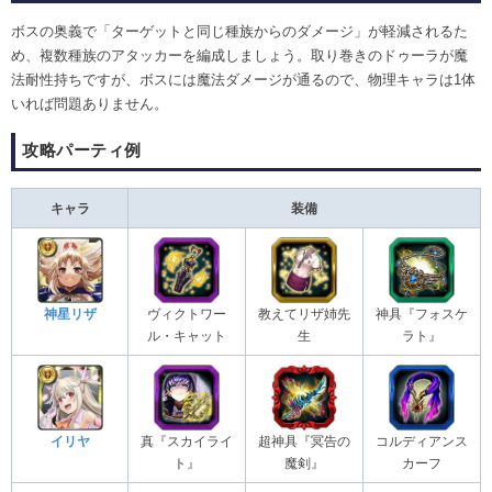
ボスの奥義で「ターゲットと同じ種族からのダメージ」が軽減されるた
め、複数種族のアタッカーを編成しましょう。取り巻きのドゥーラが魔
法耐性持ちですが、ボスには魔法ダメージが通るので、物理キャラは1体
いれば問題ありません。
攻略パーティ例
キャラ
装備
神星リザ
ヴィクトワー
教えてリザ姉先
神具『フォスケ
ル・キャット
生
ラト』
イリヤ
真『スカイライ
超神具『冥告の
コルディアンス
ト』
魔剣』
カーフ