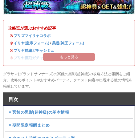
攻略班が選ぶおすすめ記事
・
プリズマイリヤコラボ
・
イリヤ(皇帝フォーム)
/
美遊(神王フォーム)
・
プリヤ前編ガチャシミュ
もっと見る
・
プリヤ復刻ガチャシミュ
グラサマ(グランドサマナーズ)の冥蝕の黒影(超神級)の攻略方法と報酬をご紹
介。攻略のポイントやおすすめパーティ、クエスト内容や出現する敵の情報を
掲載しています。
目次
▼冥蝕の黒影(超神級)の基本情報
▼期間限定報酬まとめ