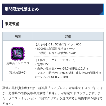
期間限定報酬まとめ
限定装備
装備
詳細
【スキル】CT：50秒/ブレイク：600
・8000%の闇属性魔法ダメージ
・15秒間、自身の攻撃力50%UP
【上昇ステータス・アビリティ】
超神具『ジアブロ
・攻撃+250
ス』
・自身の魔法ダメージ25.0%UP(Lv101時)
(魔法攻撃★5)
・クエスト開始から165.5秒間、味方全体の闇属性ダ
メージ20.0%UP(Lv101時)
冥蝕の黒影(超神級)では、超神具『ジアブロス』が確率でドロップするほ
か、超神具の限界突破専用素材「精錬石」が確定でドロップします。ま
た、クエストミッション「1回でクリア」を達成すると装備本体を獲得で
きます。