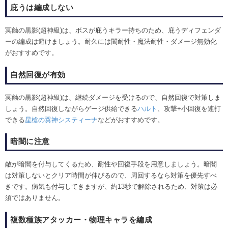
庇うは編成しない
冥蝕の黒影(超神級)は、ボスが庇うキラー持ちのため、庇うディフェンダ
ーの編成は避けましょう。耐久には闇耐性・魔法耐性・ダメージ無効化
がおすすめです。
自然回復が有効
冥蝕の黒影(超神級)は、継続ダメージを受けるので、自然回復で対策しま
しょう。自然回復しながらゲージ供給できる
ハルト
、攻撃+小回復を連打
できる
星槍の翼神システィーナ
などがおすすめです。
暗闇に注意
敵が暗闇を付与してくるため、耐性や回復手段を用意しましょう。暗闇
は対策しないとクリア時間が伸びるので、周回するなら対策を優先すべ
きです。病気も付与してきますが、約13秒で解除されるため、対策は必
須ではありません。
複数種族アタッカー・物理キャラを編成