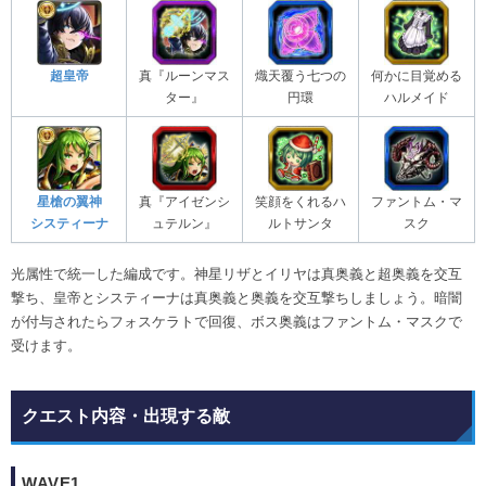
超皇帝
真『ルーンマス
熾天覆う七つの
何かに目覚める
ター』
円環
ハルメイド
星槍の翼神
真『アイゼンシ
笑顔をくれるハ
ファントム・マ
システィーナ
ュテルン』
ルトサンタ
スク
光属性で統一した編成です。神星リザとイリヤは真奥義と超奥義を交互
撃ち、皇帝とシスティーナは真奥義と奥義を交互撃ちしましょう。暗闇
が付与されたらフォスケラトで回復、ボス奥義はファントム・マスクで
受けます。
クエスト内容・出現する敵
WAVE1