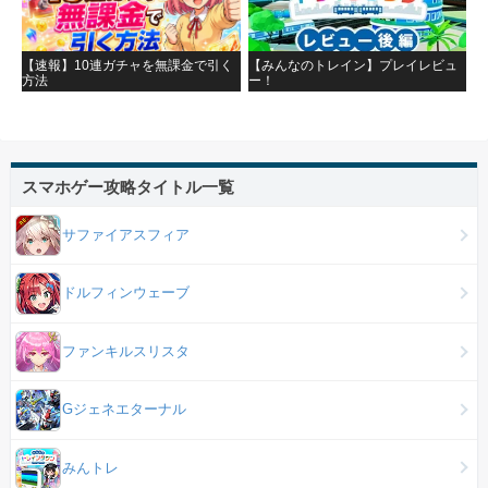
【速報】10連ガチャを無課金で引く
【みんなのトレイン】プレイレビュ
方法
ー！
スマホゲー攻略タイトル一覧
サファイアスフィア
ドルフィンウェーブ
ファンキルスリスタ
Gジェネエターナル
みんトレ