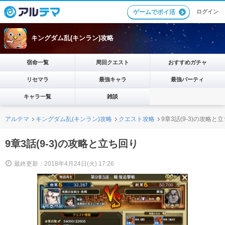
ログイン
ゲームでポイ活
キングダム乱(キンラン)攻略
宿命一覧
周回クエスト
おすすめガチャ
リセマラ
最強キャラ
最強パーティ
キャラ一覧
雑談
アルテマ
キングダム乱(キンラン)攻略
クエスト攻略
9章3話(9-3)の攻略と
9章3話(9-3)の攻略と立ち回り
最終更新：2018年4月24日(火) 17:26