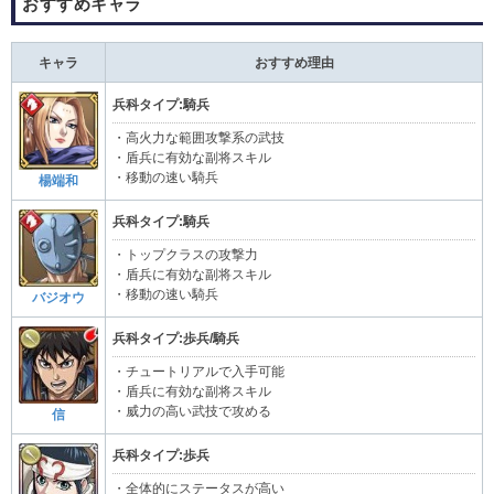
おすすめキャラ
キャラ
おすすめ理由
兵科タイプ:騎兵
・高火力な範囲攻撃系の武技
・盾兵に有効な副将スキル
・移動の速い騎兵
楊端和
兵科タイプ:騎兵
・トップクラスの攻撃力
・盾兵に有効な副将スキル
・移動の速い騎兵
バジオウ
兵科タイプ:歩兵/騎兵
・チュートリアルで入手可能
・盾兵に有効な副将スキル
・威力の高い武技で攻める
信
兵科タイプ:歩兵
・全体的にステータスが高い