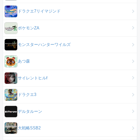
ドラクエ7リイマジンド
ポケモンZA
モンスターハンターワイルズ
あつ森
サイレントヒルf
ドラクエ3
デルタルーン
大戦略SSB2