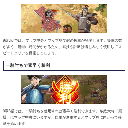
9章3話では、マップ中央とマップ奥で敵の援軍が登場します。援軍の数
が多く、処理に時間がかかるため、武技や計略は惜しみなく使用してス
ピードクリアを目指しましょう。
一騎討ちで素早く勝利
9章3話では、一騎討ちを使用すれば素早く勝利できます。敵総大将「龐
煖」はマップ中央にいますが、自軍が進軍するとマップ奥に向かって移
動を始めます。