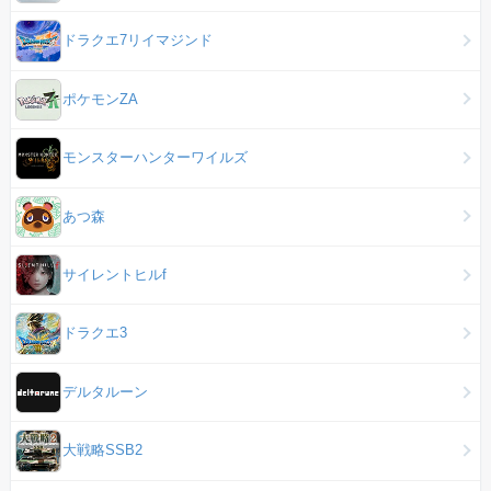
ドラクエ7リイマジンド
ポケモンZA
モンスターハンターワイルズ
あつ森
サイレントヒルf
ドラクエ3
デルタルーン
大戦略SSB2