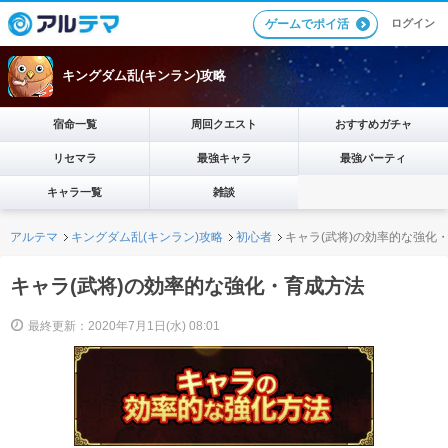
ログイン
ゲームでポイ活
キングダム乱(キンラン)攻略
宿命一覧
周回クエスト
おすすめガチャ
リセマラ
最強キャラ
最強パーティ
キャラ一覧
雑談
アルテマ
キングダム乱(キンラン)攻略
初心者
キャラ(武将)の効率的な強化
キャラ(武将)の効率的な強化・育成方法
最終更新：2020年7月1日(水) 08:01