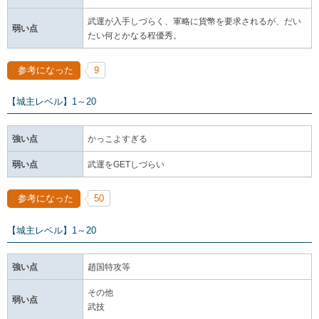
武運が入手しづらく、軍略に貨幣を要求されるが、だい
弱い点
たい何とかなる程優秀。
参考になった
9
【城主レベル】1～20
強い点
かっこよすぎる
弱い点
武運をGETしづらい
参考になった
50
【城主レベル】1～20
強い点
趙国特攻等
その他
弱い点
武技