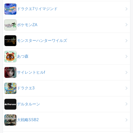
ドラクエ7リイマジンド
ポケモンZA
モンスターハンターワイルズ
あつ森
サイレントヒルf
ドラクエ3
デルタルーン
大戦略SSB2