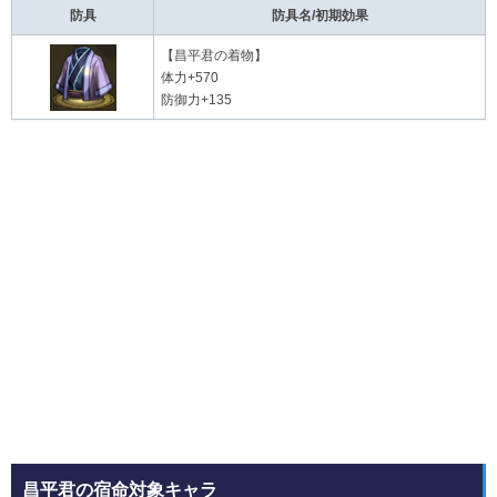
防具
防具名/初期効果
【昌平君の着物】
体力+570
防御力+135
昌平君の宿命対象キャラ