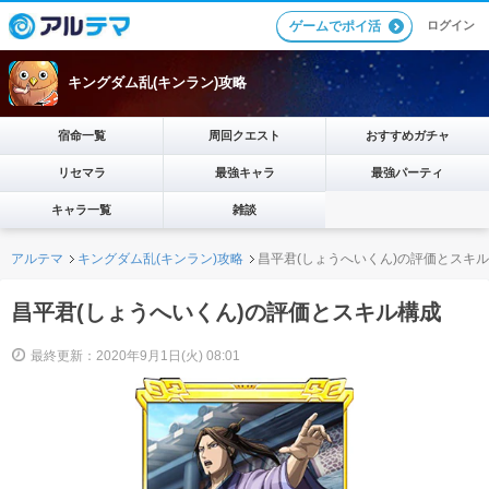
ログイン
ゲームでポイ活
キングダム乱(キンラン)攻略
宿命一覧
周回クエスト
おすすめガチャ
リセマラ
最強キャラ
最強パーティ
キャラ一覧
雑談
アルテマ
キングダム乱(キンラン)攻略
昌平君(しょうへいくん)の評価とスキ
昌平君(しょうへいくん)の評価とスキル構成
最終更新：2020年9月1日(火) 08:01