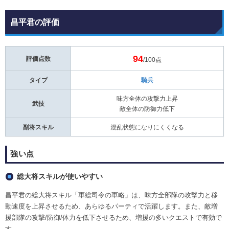
昌平君の評価
94
評価点数
/100点
タイプ
騎兵
味方全体の攻撃力上昇
武技
敵全体の防御力低下
副将スキル
混乱状態になりにくくなる
強い点
総大将スキルが使いやすい
昌平君の総大将スキル「軍総司令の軍略」は、味方全部隊の攻撃力と移
動速度を上昇させるため、あらゆるパーティで活躍します。また、敵増
援部隊の攻撃/防御/体力を低下させるため、増援の多いクエストで有効で
す。