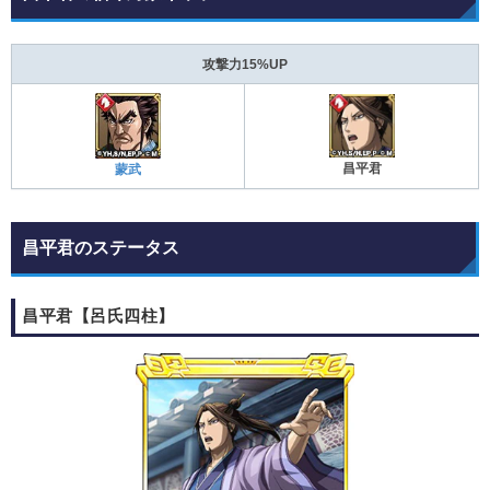
攻撃力15%UP
昌平君
蒙武
昌平君のステータス
昌平君【呂氏四柱】