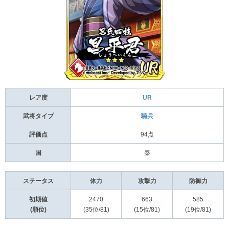
レア度
UR
武将タイプ
騎兵
評価点
94点
国
秦
ステータス
体力
攻撃力
防御力
初期値
2470
663
585
(順位)
(35位/81)
(15位/81)
(19位/81)