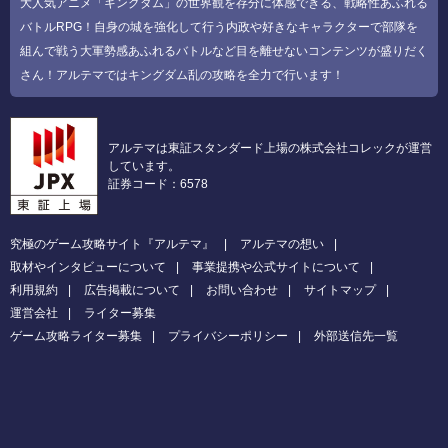
大人気アニメ「キングダム」の世界観を存分に体感できる、戦略性あふれる
バトルRPG！自身の城を強化して行う内政や好きなキャラクターで部隊を
組んで戦う大軍勢感あふれるバトルなど目を離せないコンテンツが盛りだく
さん！アルテマではキングダム乱の攻略を全力で行います！
アルテマは東証スタンダード上場の株式会社コレックが運営
しています。
証券コード：6578
究極のゲーム攻略サイト『アルテマ』
アルテマの想い
取材やインタビューについて
事業提携や公式サイトについて
利用規約
広告掲載について
お問い合わせ
サイトマップ
運営会社
ライター募集
ゲーム攻略ライター募集
プライバシーポリシー
外部送信先一覧