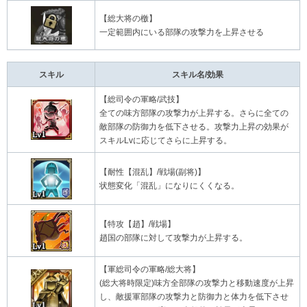
【総大将の檄】
一定範囲内にいる部隊の攻撃力を上昇させる
スキル
スキル名/効果
【総司令の軍略/武技】
全ての味方部隊の攻撃力が上昇する。さらに全ての
敵部隊の防御力を低下させる。攻撃力上昇の効果が
スキルLvに応じてさらに上昇する。
【耐性【混乱】/戦場(副将)】
状態変化「混乱」になりにくくなる。
【特攻【趙】/戦場】
趙国の部隊に対して攻撃力が上昇する。
【軍総司令の軍略/総大将】
(総大将時限定)味方全部隊の攻撃力と移動速度が上昇
し、敵援軍部隊の攻撃力と防御力と体力を低下させ