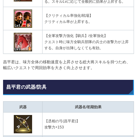
る。スキルLvに応じて全般的に効果が上昇する。
【クリティカル率強化/戦場】
クリティカル率が上昇する。
【全軍攻撃力強化【騎兵】/全軍強化】
クエスト時に味方全騎兵部隊の兵士の攻撃力が上昇
する。自身が出陣しなくても有効。
昌平君は、味方全体の移動速度を上昇させる総大将スキルを持つため、
幅広いクエストで周回効率を大きく向上させます。
昌平君の武器/防具
武器
武器名/初期効果
【丞相の弓(昌平君)】
攻撃力+153