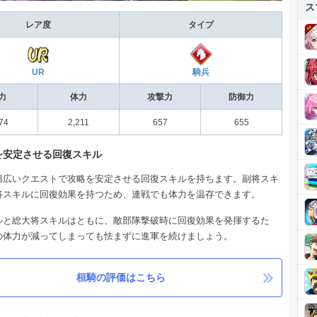
ス
レア度
タイプ
UR
騎兵
力
体力
攻撃力
防御力
74
2,211
657
655
を安定させる回復スキル
幅広いクエストで攻略を安定させる回復スキルを持ちます。副将スキ
将スキルに回復効果を持つため、連戦でも体力を温存できます。
ルと総大将スキルはともに、敵部隊撃破時に回復効果を発揮するた
の体力が減ってしまっても怯まずに進軍を続けましょう。
桓騎の評価はこちら