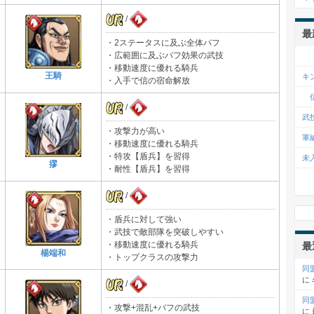
/
最
・2ステータスに及ぶ全体バフ
・広範囲に及ぶバフ効果の武技
・移動速度に優れる騎兵
王騎
キ
・入手で信の宿命解放
信
/
武
・攻撃力が高い
軍
・移動速度に優れる騎兵
・特攻【盾兵】を習得
未
摎
・耐性【盾兵】を習得
/
・盾兵に対して強い
・武技で敵部隊を突破しやすい
・移動速度に優れる騎兵
最
楊端和
・トップクラスの攻撃力
同
に
/
同
・攻撃+混乱+バフの武技
に