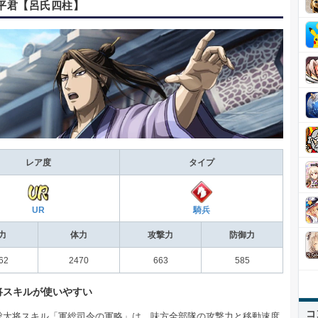
昌平君【呂氏四柱】
レア度
タイプ
UR
騎兵
力
体力
攻撃力
防御力
62
2470
663
585
将スキルが使いやすい
コ
総大将スキル「軍総司令の軍略」は、味方全部隊の攻撃力と移動速度