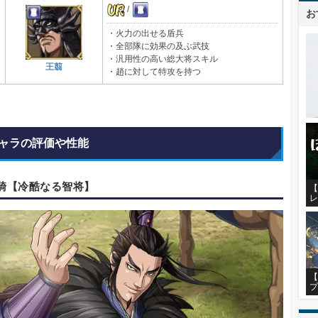
/
お
・火力の出せる盾兵
・全部隊に効果の及ぶ武技
・汎用性の高い総大将スキル
王翦
・趙に対して特攻を持つ
ャラの評価や性能
桓騎【冷酷なる智将】
【
レ
【
プ