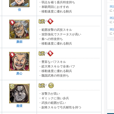
・弱点を補う盾兵特攻持ち
雑
・単騎周回におすすめ
信
に
・移動速度に優れる騎兵
雑
/
に
雑
・範囲攻撃の武技スキル
に
・攻防強化でステータスが高い
・秦への特攻持ち
廉頗
・移動速度に優れる騎兵
/
・豊富なバフスキル
・総大将スキルで全体バフ
・移動速度に優れる騎兵
麃公
・魏国武将の特攻持ち
/
・攻撃力が高い
・ギミックに強い歩兵
・武技の範囲が広い
龐煖
・副将スキルで弓兵耐性を持つ