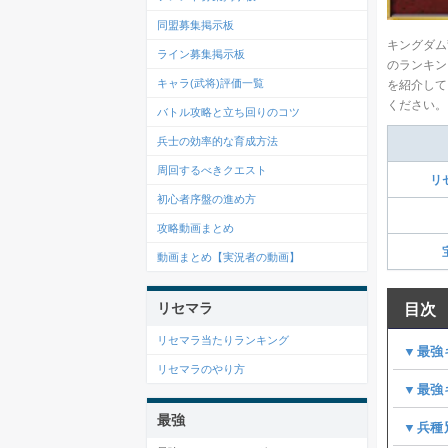
同盟募集掲示板
キングダム
ライン募集掲示板
のランキン
キャラ(武将)評価一覧
を紹介して
ください。
バトル攻略と立ち回りのコツ
兵士の効率的な育成方法
周回するべきクエスト
リ
初心者序盤の進め方
攻略動画まとめ
動画まとめ【実況者の動画】
リセマラ
目次
リセマラ当たりランキング
▼最強
リセマラのやり方
▼最強
最強
▼兵種