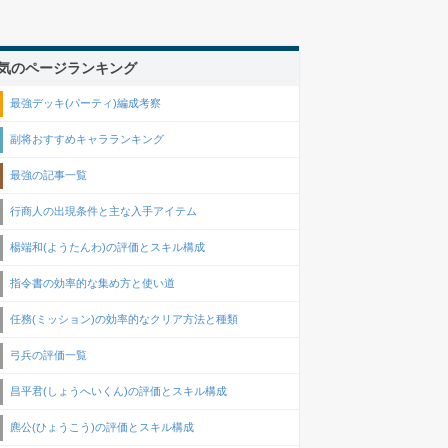
気のページランキング
最強デッキ(パーティ)編成考察
副将おすすめキャラランキング
最強の記事一覧
行商人の出現条件と主な入手アイテム
楊端和(ようたんわ)の評価とスキル構成
指令書の効率的な集め方と使い道
任務(ミッション)の効率的なクリア方法と種類
弓兵の評価一覧
昌平君(しょうへいくん)の評価とスキル構成
麃公(ひょうこう)の評価とスキル構成