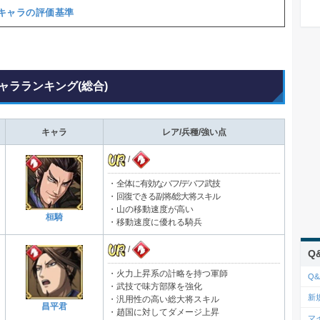
キャラの評価基準
ャラランキング(総合)
キャラ
レア/兵種/強い点
/
・
全体に有効なバフ/デバフ武技
・
回復できる副将/総大将スキル
・山の移動速度が高い
桓騎
・移動速度に優れる騎兵
/
Q
・火力上昇系の計略を持つ軍師
Q&
・武技で味方部隊を強化
新
・汎用性の高い総大将スキル
昌平君
・趙国に対してダメージ上昇
マ