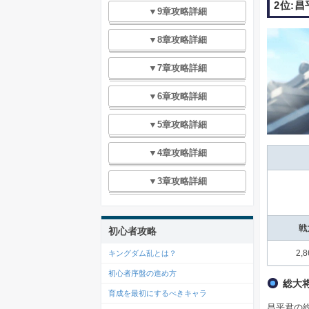
2位:
▼9章攻略詳細
▼8章攻略詳細
▼7章攻略詳細
▼6章攻略詳細
▼5章攻略詳細
▼4章攻略詳細
▼3章攻略詳細
戦
初心者攻略
2,8
キングダム乱とは？
初心者序盤の進め方
総大
育成を最初にするべきキャラ
昌平君の