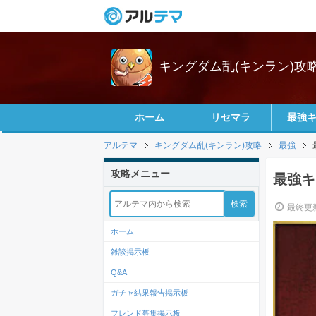
キングダム乱(キンラン)攻
ホーム
リセマラ
最強
アルテマ
キングダム乱(キンラン)攻略
最強
攻略メニュー
最強キ
最終更新
ホーム
雑談掲示板
Q&A
ガチャ結果報告掲示板
フレンド募集掲示板