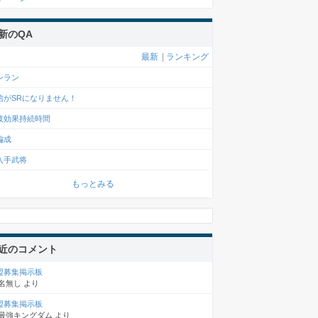
新のQA
最新
|
ランキング
ンラン
がSRになりません！
技効果持続時間
編成
入手武将
もっとみる
近のコメント
盟募集掲示板
名無し
より
盟募集掲示板
最強キングダム
より