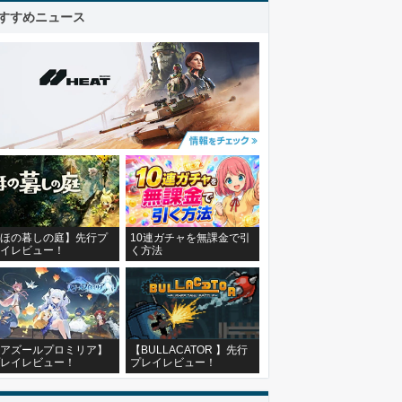
すすめニュース
ほの暮しの庭】先行プ
10連ガチャを無課金で引
イレビュー！
く方法
アズールプロミリア】
【BULLACATOR 】先行
レイレビュー！
プレイレビュー！