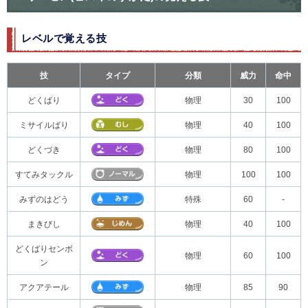
レベルで覚える技
技
タイプ
分類
威力
命中
どくばり
物理
30
100
ミサイルばり
物理
40
100
どくづき
物理
80
100
すてみタックル
物理
100
100
みずのはどう
特殊
60
-
まきびし
物理
40
100
どくばりセンボ
物理
60
100
ン
アクアテール
物理
85
90