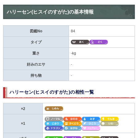
ハリーセン(ヒスイのすがた)の基本情報
図鑑No
84
タイプ
重さ
-kg
好みのエサ
-
持ち物
-
ハリーセン(ヒスイのすがた)の相性一覧
×2
×1