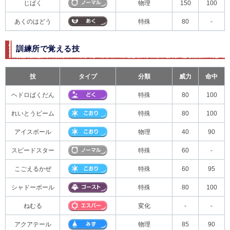
じばく
物理
150
100
あくのはどう
特殊
80
-
訓練所で覚える技
技
タイプ
分類
威力
命中
ヘドロばくだん
特殊
80
100
れいとうビーム
特殊
80
100
アイスボール
物理
40
90
スピードスター
特殊
60
-
こごえるかぜ
特殊
60
95
シャドーボール
特殊
80
100
ねむる
変化
-
-
アクアテール
物理
85
90