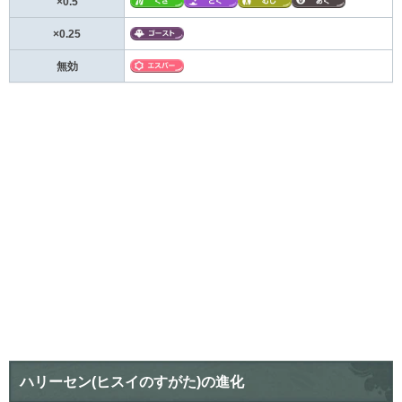
×0.5
×0.25
無効
ハリーセン(ヒスイのすがた)の進化