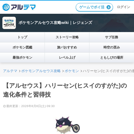
ログイン
ゲームでポイ活
ポケモンアルセウス攻略wiki｜レジェンズ
トップ
ストーリー攻略
サブ任務
ポケモン図鑑
旅パおすすめ
時空の歪み
最強ポケモン
レベル上げ
ともしびの場所
アルテマ
ポケモンアルセウス攻略
ポケモン
ハリーセン(ヒスイのすがた)の
【アルセウス】ハリーセン(ヒスイのすがた)の
進化条件と習得技
最終更新：2026年8月8日(土) 09:30