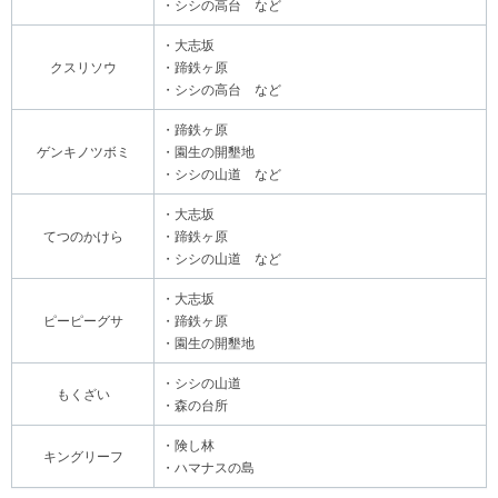
・シシの高台 など
・大志坂
クスリソウ
・蹄鉄ヶ原
・シシの高台 など
・蹄鉄ヶ原
ゲンキノツボミ
・園生の開墾地
・シシの山道 など
・大志坂
てつのかけら
・蹄鉄ヶ原
・シシの山道 など
・大志坂
ピーピーグサ
・蹄鉄ヶ原
・園生の開墾地
・シシの山道
もくざい
・森の台所
・険し林
キングリーフ
・ハマナスの島