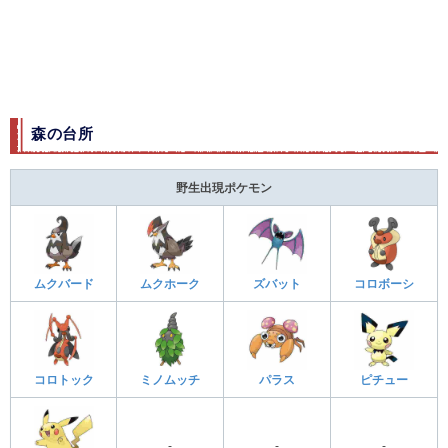
森の台所
野生出現ポケモン
ムクバード
ムクホーク
ズバット
コロボーシ
コロトック
ミノムッチ
パラス
ピチュー
-
-
-