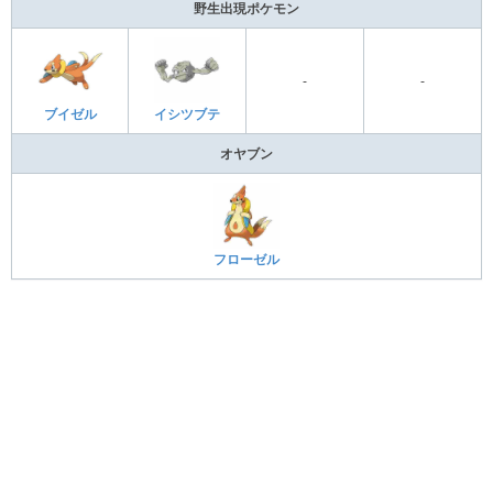
野生出現ポケモン
-
-
ブイゼル
イシツブテ
オヤブン
フローゼル