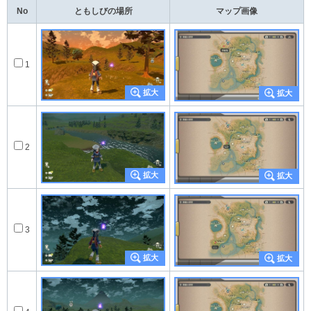
No
ともしびの場所
マップ画像
1
2
3