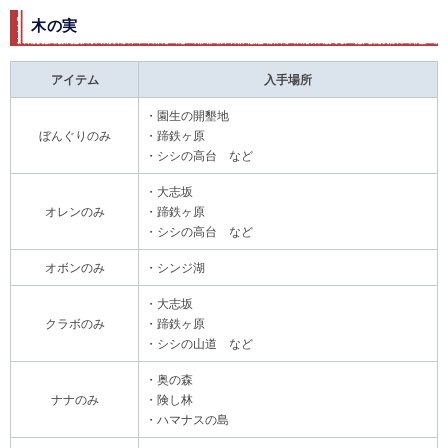
木の実
アイテム
入手場所
・園生の開墾地
ぼんぐりのみ
・蹄鉄ヶ原
・シシの高台 など
・大志坂
オレンのみ
・蹄鉄ヶ原
・シシの高台 など
オボンのみ
・シンジ湖
・大志坂
クラボのみ
・蹄鉄ヶ原
・シシの山道 など
・奥の森
ナナのみ
・険し林
・ハマナスの島