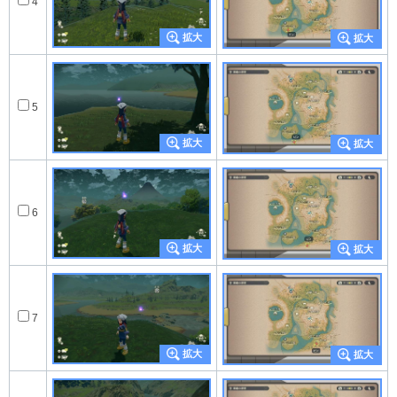
4
5
6
7