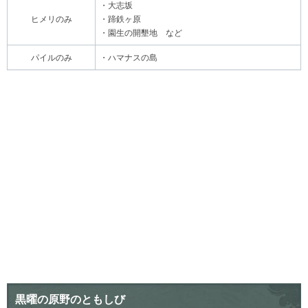
・大志坂
ヒメリのみ
・蹄鉄ヶ原
・園生の開墾地 など
パイルのみ
・ハマナスの島
黒曜の原野のともしび