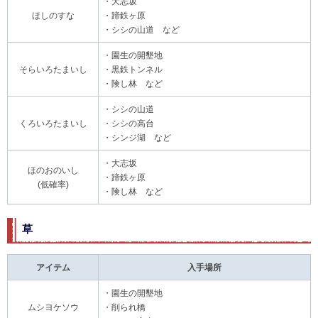
・大志坂
ほしのすな
・蹄鉄ヶ原
・シシの山道 など
・園生の開墾地
そらいろたまいし
・黒鉄トンネル
・険し林 など
・シシの山道
くろいろたまいし
・シシの高台
・シンジ湖 など
・大志坂
ほのおのいし
・蹄鉄ヶ原
(低確率)
・険し林 など
草​
アイテム
入手場所
・園生の開墾地
ムシヨケソウ
・削られ橋