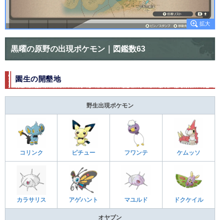
黒曜の原野の出現ポケモン｜図鑑数63
園生の開墾地
野生出現ポケモン
コリンク
ピチュー
フワンテ
ケムッソ
カラサリス
アゲハント
マユルド
ドクケイル
オヤブン