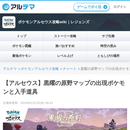
ログイン
ゲームでポイ活
ポケモンアルセウス攻略wiki｜レジェンズ
トップ
ストーリー攻略
サブ任務
ポケモン図鑑
旅パおすすめ
時空の歪み
最強ポケモン
レベル上げ
ともしびの場所
アルテマ
ポケモンアルセウス攻略
チャート
黒曜の原野マップの出現ポケモ
【アルセウス】黒曜の原野マップの出現ポケモ
ンと入手道具
最終更新：2024年2月1日(木) 08:01