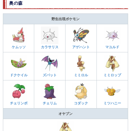
奥の森
野生出現ポケモン
ケムッソ
カラサリス
アゲハント
マユルド
ドクケイル
ズバット
ミミロル
ミミロップ
チェリンボ
チェリム
コダック
ミツハニー
オヤブン