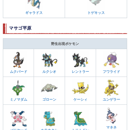
ギャラドス
トゲキッス
マサゴ平原
野生出現ポケモン
ムクバード
ルクシオ
レントラー
フワライド
ミノマダム
ゴローン
ケーシィ
ユンゲラー
マネネ