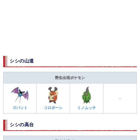
シシの山道​
野生出現ポケモン
-
ズバット
コロボーシ
ミノムッチ
シシの高台​