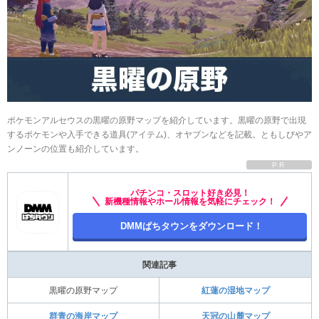
ポケモンアルセウスの黒曜の原野マップを紹介しています。黒曜の原野で出現
するポケモンや入手できる道具(アイテム)、オヤブンなどを記載。ともしびやア
ンノーンの位置も紹介しています。
PR
パチンコ・スロット好き必見！
新機種情報やホール情報を気軽にチェック！
DMMぱちタウンをダウンロード！
関連記事
黒曜の原野マップ
紅蓮の湿地マップ
群青の海岸マップ
天冠の山麓マップ