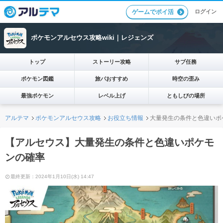
ログイン
ゲームでポイ活
ポケモンアルセウス攻略wiki｜レジェンズ
トップ
ストーリー攻略
サブ任務
ポケモン図鑑
旅パおすすめ
時空の歪み
最強ポケモン
レベル上げ
ともしびの場所
アルテマ
ポケモンアルセウス攻略
お役立ち情報
大量発生の条件と色違いポ
【アルセウス】大量発生の条件と色違いポケモ
ンの確率
最終更新：2024年1月10日(水) 14:47