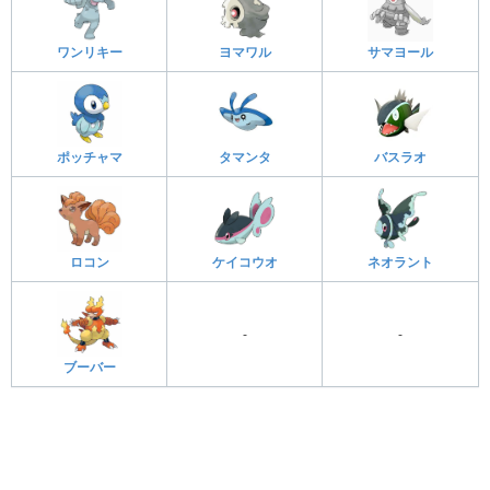
ワンリキー
ヨマワル
サマヨール
ポッチャマ
タマンタ
バスラオ
ロコン
ケイコウオ
ネオラント
-
-
ブーバー