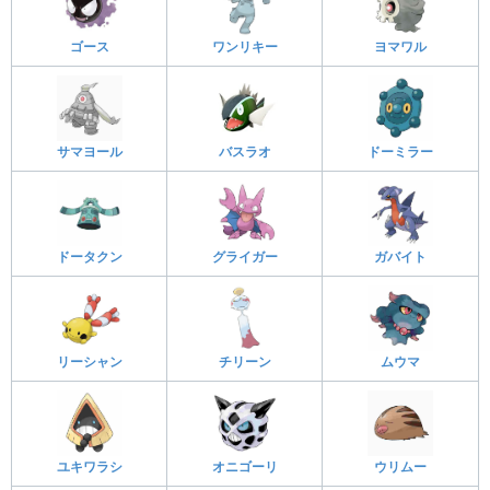
ゴース
ワンリキー
ヨマワル
サマヨール
バスラオ
ドーミラー
ドータクン
グライガー
ガバイト
リーシャン
チリーン
ムウマ
ユキワラシ
オニゴーリ
ウリムー