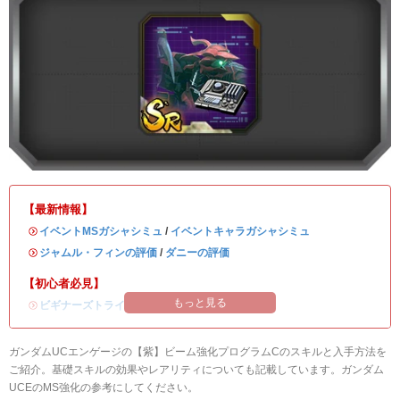
【最新情報】
・
イベントMSガシャシミュ
/
イベントキャラガシャシミュ
・
ジャムル・フィンの評価
/
ダニーの評価
【初心者必見】
もっと見る
・
ビギナーズトライアルの攻略
ガンダムUCエンゲージの【紫】ビーム強化プログラムCのスキルと入手方法を
ご紹介。基礎スキルの効果やレアリティについても記載しています。ガンダム
UCEのMS強化の参考にしてください。