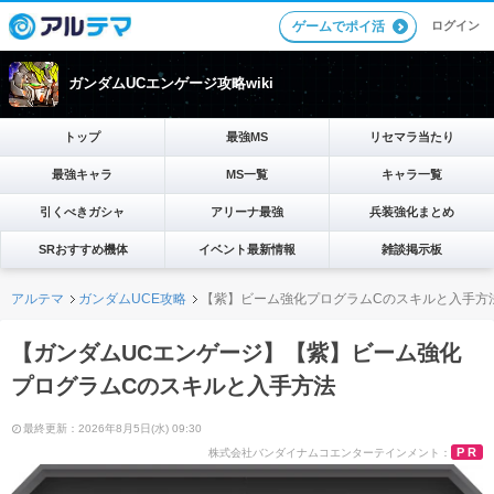
ログイン
ゲームでポイ活
ガンダムUCエンゲージ攻略wiki
トップ
最強MS
リセマラ当たり
最強キャラ
MS一覧
キャラ一覧
引くべきガシャ
アリーナ最強
兵装強化まとめ
SRおすすめ機体
イベント最新情報
雑談掲示板
アルテマ
ガンダムUCE攻略
【紫】ビーム強化プログラムCのスキルと入手方
【ガンダムUCエンゲージ】【紫】ビーム強化
プログラムCのスキルと入手方法
最終更新：2026年8月5日(水) 09:30
PR