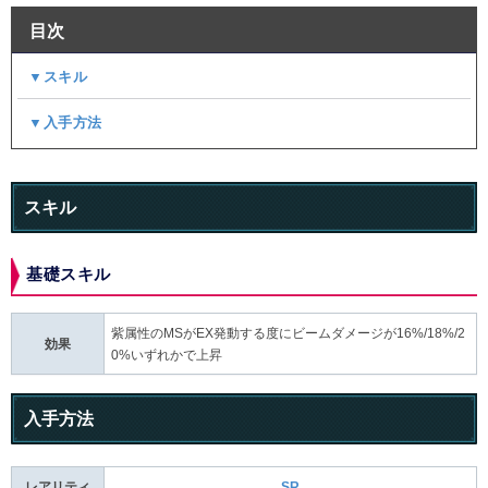
目次
▼スキル
▼入手方法
スキル
基礎スキル
紫属性のMSがEX発動する度にビームダメージが16%/18%/2
効果
0%いずれかで上昇
入手方法
レアリティ
SR