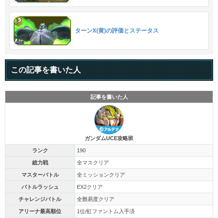
ターンX(黄)の評価とステータス
この記事を書いた人
記事を書いた人
ガンダムUCE攻略班
ランク
190
総力戦
全マスクリア
マスターバトル
全ミッションクリア
バトルラッシュ
EX2クリア
チャレンジバトル
全難易度クリア
アリーナ最高順位
1位/虹ファントム入手済