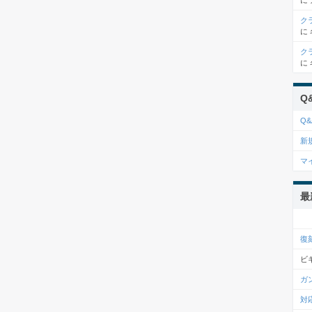
に
ク
に
ク
に
Q
Q&
新
マ
最
復
ビ
ガ
対