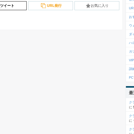
ツイート
URL発行
お気に入り
U
お
ウ
ダ
ハ
ガ
V
訓
P
最
ク
に
ク
に
ク