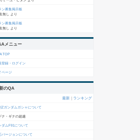
カミーユ・ビダン
より
ラン募集掲示板
名無し
より
ラン募集掲示板
名無し
より
&Aメニュー
A TOP
規登録・ログイン
イページ
新のQA
最新
|
ランキング
刻Zガンダムガシャについて
ギナ・ギナの超越
ンダムF91について
応バージョンについて