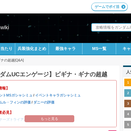
ゲームでポイ活
iki
ラ当たり
兵装強化まとめ
最強キャラ
MS一覧
キャ
ナの超越[Q&A]
人
ダムUCエンゲージ】ビギナ・ギナの超越
情報】
ントMSガシャシミュ
/
イベントキャラガシャシミュ
ムル・フィンの評価
/
ダニーの評価
者必見】
もっと見る
ナーズトライアルの攻略