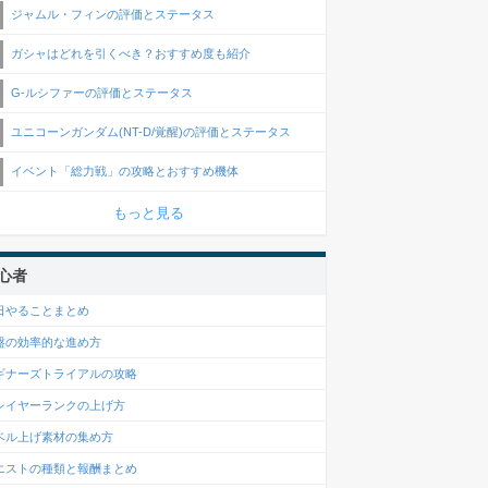
ジャムル・フィンの評価とステータス
ガシャはどれを引くべき？おすすめ度も紹介
G-ルシファーの評価とステータス
ユニコーンガンダム(NT-D/覚醒)の評価とステータス
イベント「総力戦」の攻略とおすすめ機体
もっと見る
心者
日やることまとめ
盤の効率的な進め方
ギナーズトライアルの攻略
レイヤーランクの上げ方
ベル上げ素材の集め方
エストの種類と報酬まとめ