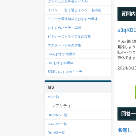
ガシャはどれを引くべきか
イベント一覧｜過去イベントも掲載
質問内
アリーナ最強編成とおすすめ機体
おすすめパーティ編成
u3qKD1
ビギナーズトライアルの攻略
MS超越に
マスターバトルの攻略
超越しよう
虹のハロコ
SRのおすすめ機体
強化できま
Rのおすすめ機体
2024/8/1
SR/Rのおすすめキャラ
MS
MS一覧
レアリティ
回答一
URのMS一覧
SRのMS一覧
名無し
RのMS一覧