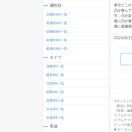
多分どこか
属性別
凸が進んで
赤属性MS一覧
す。凸が足
後に凸が進
青属性MS一覧
後に超越画
緑属性MS一覧
2024/8/1
黄属性MS一覧
紫属性MS一覧
タイプ
強襲MS一覧
重装MS一覧
汎用MS一覧
砲撃MS一覧
狙撃MS一覧
©サンライ
［配信］BANDA
白兵MS一覧
［執筆・編
※アルテマ
支援MS一覧
※アルテマ
テンツの提
育成
▶ガンダム