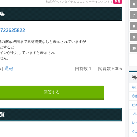
PR
容
723625822
能力解放段階まで素材消費なしと表示されていますが
とすると
インが不足していますと表示され
せん。
5 |
通報
回答数:1 閲覧数:6005
初
毎
回答する
序
ビ
覧
プ
レ
ク