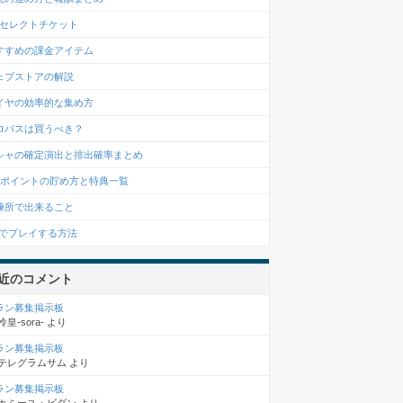
Rセレクトチケット
すすめの課金アイテム
ェブストアの解説
イヤの効率的な集め方
ロパスは買うべき？
シャの確定演出と排出確率まとめ
IPポイントの貯め方と特典一覧
練所で出来ること
Cでプレイする方法
近のコメント
ラン募集掲示板
怜皇-sora-
より
ラン募集掲示板
テレグラムサム
より
ラン募集掲示板