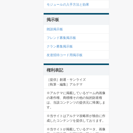
モジュールの入手方法と効果
掲示板
雑談掲示板
フレンド募集掲示板
クラン募集掲示板
友達招待コード用掲示板
権利表記
［提供］創通・サンライズ
［執筆・編集］アルテマ
※アルテマに掲載しているゲーム内画像
の著作権、商標権その他の知的財産権
は、当該コンテンツの提供元に帰属しま
す。
※当サイトはアルテマ攻略班が独自に作
成したコンテンツを提供しております。
※当サイトが掲載しているデータ、画像