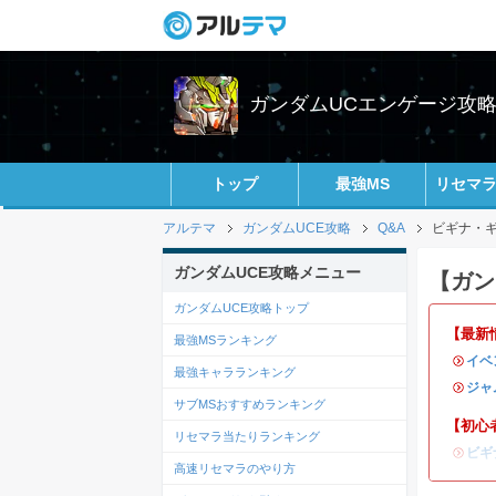
ガンダムUCエンゲージ攻略w
トップ
最強MS
リセマ
アルテマ
ガンダムUCE攻略
Q&A
ビギナ・ギ
ガンダムUCE攻略メニュー
【ガン
ガンダムUCE攻略トップ
【最新
最強MSランキング
・
イベ
最強キャラランキング
・
ジャ
サブMSおすすめランキング
【初心
リセマラ当たりランキング
・
ビギ
高速リセマラのやり方