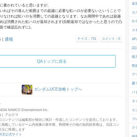
改
に書かれていると思いますが、
いればその進んだ範囲までの超越に必要な虹ハロが必要ないということで
カ
りなければ虹ハロを消費しての超越となります。なお期間中であれば超越
G
めば消費された虹ハロが返却されます(自動返却ではなかったと思うので凸
面で確認忘れずに)。
ス
5 |
通報
ナイス：731
コメント：0
A
設
能
QAトップに戻る
救
ア
勝
ガンダムUCE攻略トップへ
バ
タ
ズ
I NAMCO Entertainment Inc.
エ
集］アルテマ
フ
のコンテンツは編集部が独自に検討・作成したコンテンツを提供しております。
に掲載しているゲーム内画像の著作権、商標権その他の知的財産権は、当該コン
ク
供元に帰属します
UCE公式サイト
研