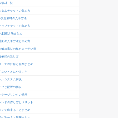
造素材一覧
スタムチケットの集め方
-5改造素材の入手方法
キップチケットの集め方
Pの回復方法まとめ
計図の入手方法と集め方
力解放素材の集め方と使い道
援依頼の出し方
リーナの仕様と報酬まとめ
てないときにやること
トルシステム解説
イプと配置の解説
ンゲージリンクの効果
レンドの作り方とメリット
ランで出来ることまとめ
究の進め方と報酬まとめ