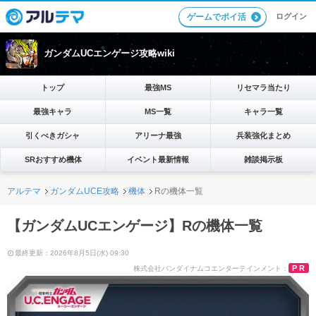
ログイン
ゲームでポイ活
ガンダムUCエンゲージ攻略wiki
トップ
最強MS
リセマラ当たり
最強キャラ
MS一覧
キャラ一覧
引くべきガシャ
アリーナ最強
兵装強化まとめ
SRおすすめ機体
イベント最新情報
雑談掲示板
アルテマ
ガンダムUCE攻略
機体
Rの機体一覧
【ガンダムUCエンゲージ】Rの機体一覧
最終更新：2026年8月5日(水) 09:30
PR