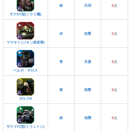
緑
汎用
6
点
ザクII F型(ソラリ機)
赤
狙撃
6
点
マラサイ (ジオン残党軍)
青
支援
6
点
ベルガ・ギロス
黄
砲撃
6
点
ガルスK
緑
強襲
6
点
ザクⅡF2型(トリントン)