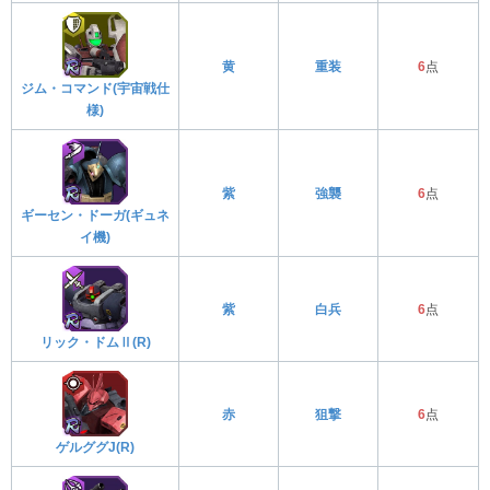
黄
重装
6
点
ジム・コマンド(宇宙戦仕
様)
紫
強襲
6
点
ギーセン・ドーガ(ギュネ
イ機)
紫
白兵
6
点
リック・ドムⅡ(R)
赤
狙撃
6
点
ゲルググJ(R)