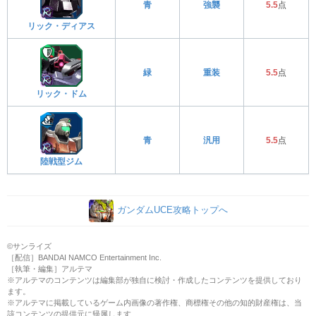
青
強襲
5.5
点
リック・ディアス
緑
重装
5.5
点
リック・ドム
青
汎用
5.5
点
陸戦型ジム
ガンダムUCE攻略トップへ
©サンライズ
［配信］BANDAI NAMCO Entertainment Inc.
［執筆・編集］アルテマ
※アルテマのコンテンツは編集部が独自に検討・作成したコンテンツを提供しており
ます。
※アルテマに掲載しているゲーム内画像の著作権、商標権その他の知的財産権は、当
該コンテンツの提供元に帰属します