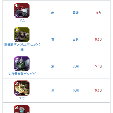
赤
重装
6
点
ドム
黄
白兵
5.5
点
高機動ザク(地上用)エグバ
機
紫
汎用
5.5
点
先行量産型ゲルググ
赤
汎用
5.5
点
ズサ