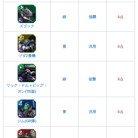
緑
強襲
6
点
ズゴック
黄
汎用
6
点
ヅダ2番機
緑
狙撃
6
点
リック・ドム＋ビッグ・
ガン(TB版)
青
汎用
6
点
ジム(GR隊)