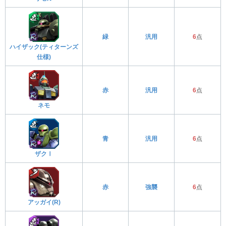
緑
汎用
6
点
ハイザック(ティターンズ
仕様)
赤
汎用
6
点
ネモ
青
汎用
6
点
ザクⅠ
赤
強襲
6
点
アッガイ(R)