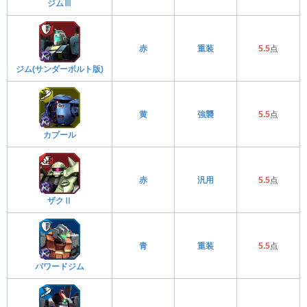
ジムⅢ
赤
重装
5.5
点
ジム(サンダーボルト版)
黄
強襲
5.5
点
カプール
赤
汎用
5.5
点
ザクⅡ
青
重装
5.5
点
パワードジム