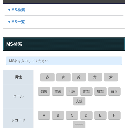
▼MS検索
▼MS一覧
MS検索
属性
赤
青
緑
黄
紫
強襲
重装
汎用
砲撃
狙撃
白兵
ロール
支援
A
B
C
D
E
F
レコード
????