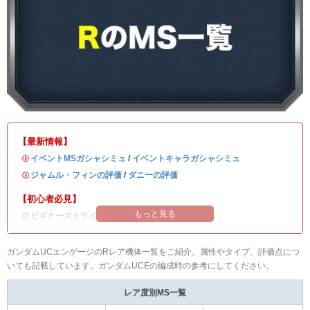
【最新情報】
・
イベントMSガシャシミュ
/
イベントキャラガシャシミュ
・
ジャムル・フィンの評価
/
ダニーの評価
【初心者必見】
もっと見る
・
ビギナーズトライアルの攻略
ガンダムUCエンゲージのRレア機体一覧をご紹介。属性やタイプ、評価点につ
いても記載しています。ガンダムUCEの編成時の参考にしてください。
レア度別MS一覧