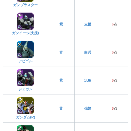
ガンブラスター
紫
支援
6
点
ガンイージ(支援)
青
白兵
6
点
アビゴル
紫
汎用
6
点
ジェガン
黄
強襲
6
点
ガンダム(R)