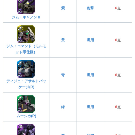
紫
砲撃
6
点
ジム・キャノンⅡ
黄
汎用
6
点
ジム・コマンド（モルモ
ット隊仕様）
青
汎用
6
点
ディジェ・アサルトパッ
ケージ(R)
緑
汎用
6
点
ムーシカ(R)