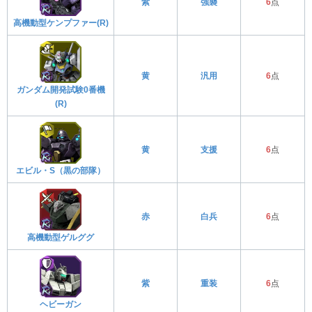
紫
強襲
6
点
高機動型ケンプファー(R)
黄
汎用
6
点
ガンダム開発試験0番機
(R)
黄
支援
6
点
エビル・S（黒の部隊）
赤
白兵
6
点
高機動型ゲルググ
紫
重装
6
点
ヘビーガン