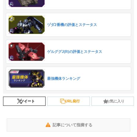
ヅダ2番機の評価とステータス
ゲルググJ(R)の評価とステータス
最強機体ランキング
ツイート
URL発行
お気に入り
記事について指摘する