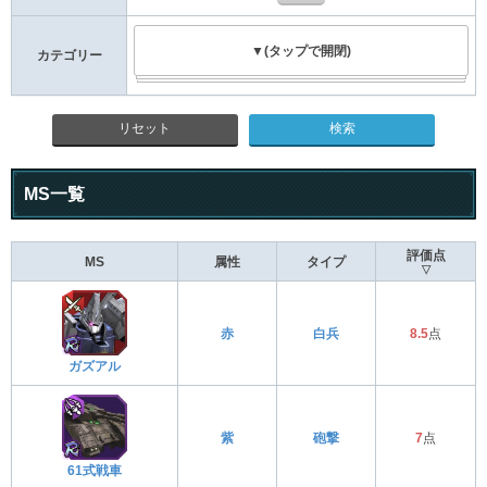
▼(タップで開閉)
カテゴリー
リセット
MS一覧
評価点
MS
属性
タイプ
▽
赤
白兵
8.5
点
ガズアル
紫
砲撃
7
点
61式戦車