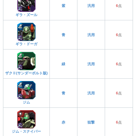
紫
汎用
6
点
ギラ・ズール
青
汎用
6
点
ギラ・ドーガ
緑
汎用
6
点
ザクⅡ(サンダーボルト版)
青
汎用
6
点
ジム
赤
狙撃
6
点
ジム・スナイパー