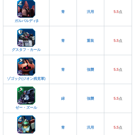
青
汎用
5.5
点
ガルバルディβ
青
重装
5.5
点
グスタフ・カール
青
強襲
5.5
点
ゾゴック(ジオン残党軍)
緑
強襲
5.5
点
ゼー・ズール
青
汎用
5.5
点