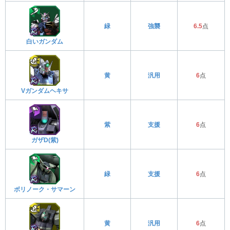
緑
強襲
6.5
点
白いガンダム
黄
汎用
6
点
Vガンダムヘキサ
紫
支援
6
点
ガザD(紫)
緑
支援
6
点
ボリノーク・サマーン
黄
汎用
6
点