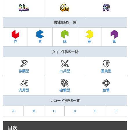
属性別MS一覧
赤
青
緑
黄
紫
タイプ別MS一覧
強襲型
白兵型
重装型
汎用型
砲撃型
狙撃
レコード別MS一覧
A
B
C
D
E
F
目次