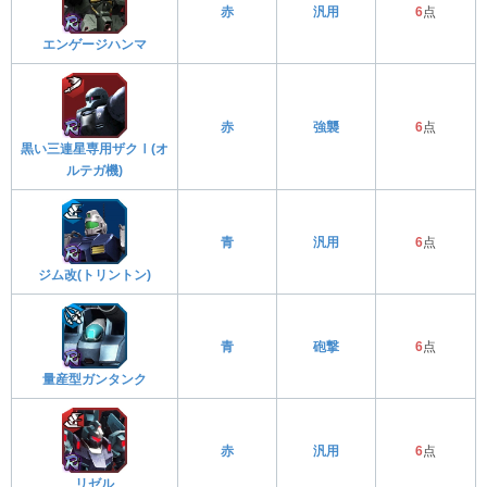
赤
汎用
6
点
エンゲージハンマ
赤
強襲
6
点
黒い三連星専用ザクⅠ(オ
ルテガ機)
青
汎用
6
点
ジム改(トリントン)
青
砲撃
6
点
量産型ガンタンク
赤
汎用
6
点
リゼル