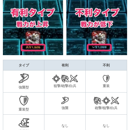
タイプ
有利
不利
狙撃/砲撃/白兵
重装
強襲型
強襲
砲撃/狙撃/白兵
重装型
なし
なし