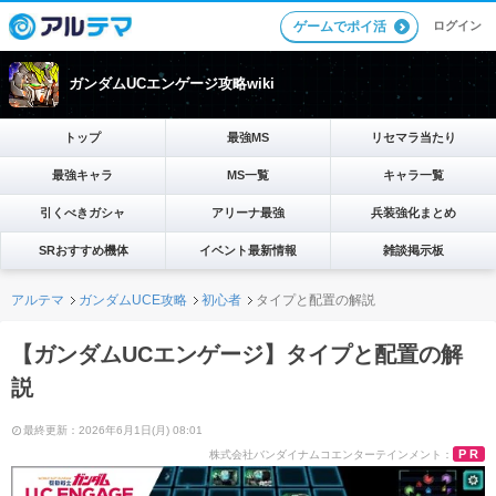
ログイン
ゲームでポイ活
ガンダムUCエンゲージ攻略wiki
トップ
最強MS
リセマラ当たり
最強キャラ
MS一覧
キャラ一覧
引くべきガシャ
アリーナ最強
兵装強化まとめ
SRおすすめ機体
イベント最新情報
雑談掲示板
アルテマ
ガンダムUCE攻略
初心者
タイプと配置の解説
【ガンダムUCエンゲージ】タイプと配置の解
説
最終更新：2026年6月1日(月) 08:01
PR