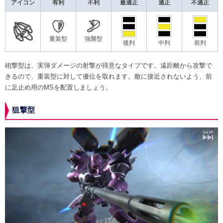
アイコン
有利
不利
最適正
適正
不適正
重装型
強襲型
後列
中列
前列
砲撃型は、実弾ダメージの射撃が得意なタイプです。遠距離から攻撃で
きるので、重装型に対して優位を取れます。敵に接近されないよう、前
に足止め用のMSを配置しましょう。
狙撃型