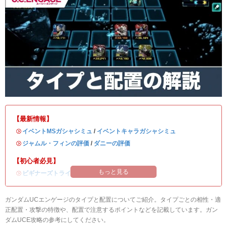
【最新情報】
・
イベントMSガシャシミュ
/
イベントキャラガシャシミュ
・
ジャムル・フィンの評価
/
ダニーの評価
【初心者必見】
もっと見る
・
ビギナーズトライアルの攻略
ガンダムUCエンゲージのタイプと配置についてご紹介。タイプごとの相性・適
正配置・攻撃の特徴や、配置で注意するポイントなどを記載しています。ガン
ダムUCE攻略の参考にしてください。