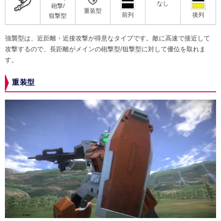
なし
砲撃/
重装型
前列
後列
狙撃型
強襲型は、近距離・近接攻撃が得意なタイプです。敵に高速で接近して
攻撃するので、長距離がメインの砲撃型/狙撃型に対して優位を取れま
す。
重装型