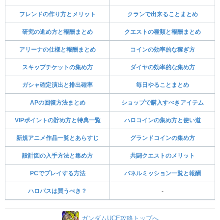
フレンドの作り方とメリット
クランで出来ることまとめ
研究の進め方と報酬まとめ
クエストの種類と報酬まとめ
アリーナの仕様と報酬まとめ
コインの効率的な稼ぎ方
スキップチケットの集め方
ダイヤの効率的な集め方
ガシャ確定演出と排出確率
毎日やることまとめ
APの回復方法まとめ
ショップで購入すべきアイテム
VIPポイントの貯め方と特典一覧
ハロコインの集め方と使い道
新規アニメ作品一覧とあらすじ
グランドコインの集め方
設計図の入手方法と集め方
共闘クエストのメリット
PCでプレイする方法
パネルミッション一覧と報酬
ハロパスは買うべき？
-
ガンダムUCE攻略トップへ