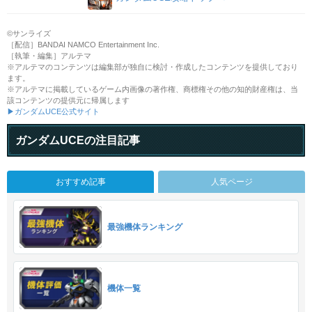
©サンライズ
［配信］BANDAI NAMCO Entertainment Inc.
［執筆・編集］アルテマ
※アルテマのコンテンツは編集部が独自に検討・作成したコンテンツを提供しており
ます。
※アルテマに掲載しているゲーム内画像の著作権、商標権その他の知的財産権は、当
該コンテンツの提供元に帰属します
▶ガンダムUCE公式サイト
ガンダムUCEの注目記事
おすすめ記事
人気ページ
最強機体ランキング
機体一覧