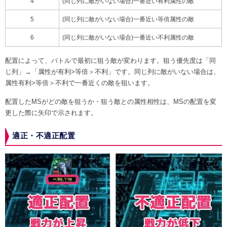
4
(同じ列に敵がいない場合)一番近い有利属性の敵
5
(同じ列に敵がいない場合)一番近い等倍属性の敵
6
(同じ列に敵がいない場合)一番近い不利属性の敵
配置によって、バトルで最初に狙う敵が変わります。狙う優先度は「同
じ列」→「属性が有利>等倍＞不利」です。同じ列に敵がいない場合は、
属性有利>等倍＞不利で一番近くの敵を狙います。
配置したMSがどの敵を狙うか・狙う敵との属性相性は、MSの配置を変
更した際に矢印で示されます。
適正・不適正配置