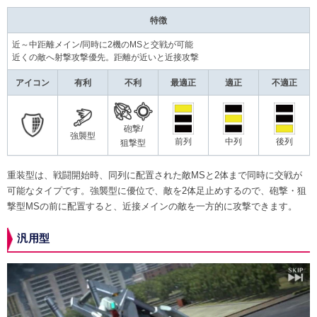
特徴
近～中距離メイン/同時に2機のMSと交戦が可能
近くの敵へ射撃攻撃優先。距離が近いと近接攻撃
アイコン
有利
不利
最適正
適正
不適正
砲撃/
強襲型
前列
中列
後列
狙撃型
重装型は、戦闘開始時、同列に配置された敵MSと2体まで同時に交戦が
可能なタイプです。強襲型に優位で、敵を2体足止めするので、砲撃・狙
撃型MSの前に配置すると、近接メインの敵を一方的に攻撃できます。
汎用型