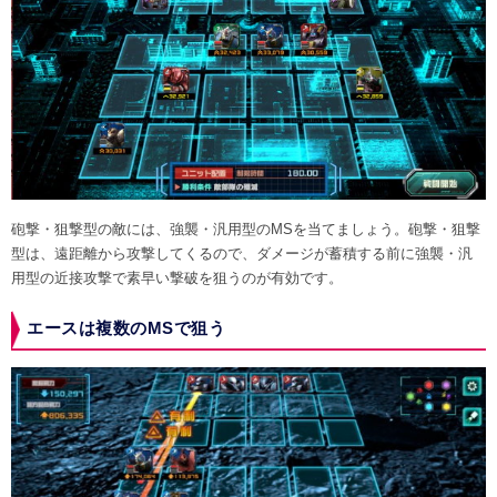
砲撃・狙撃型の敵には、強襲・汎用型のMSを当てましょう。砲撃・狙撃
型は、遠距離から攻撃してくるので、ダメージが蓄積する前に強襲・汎
用型の近接攻撃で素早い撃破を狙うのが有効です。
エースは複数のMSで狙う