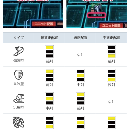
タイプ
最適正配置
適正配置
不適正配置
なし
強襲型
前列
後列
重装型
前列
中列
後列
なし
汎用型
中列
前列