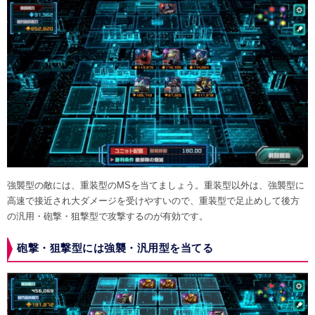
強襲型の敵には、重装型のMSを当てましょう。重装型以外は、強襲型に
高速で接近され大ダメージを受けやすいので、重装型で足止めして後方
の汎用・砲撃・狙撃型で攻撃するのが有効です。
砲撃・狙撃型には強襲・汎用型を当てる