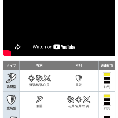
タイプ
有利
不利
適正配置
狙撃/砲撃/白兵
重装
強襲型
前列
強襲
砲撃/狙撃/白兵
重装型
前列