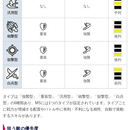
なし
なし
汎用型
中列
重装
強襲
砲撃型
後列
重装
強襲
狙撃型
後列
重装
強襲
白兵型
前列
タイプは「強襲型」「重装型」「汎用型」「砲撃型」「狙撃型」「白兵
型」の6種類あり、MSには1つのタイプが設定されています。タイプごと
に戦力が増減する配置やバトル中に有利・不利になる相性、自動で発動
するスキルがあります。
狙う敵の優先度