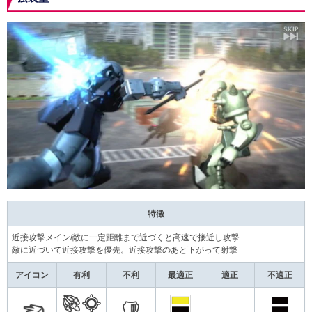
特徴
近接攻撃メイン/敵に一定距離まで近づくと高速で接近し攻撃
敵に近づいて近接攻撃を優先。近接攻撃のあと下がって射撃
アイコン
有利
不利
最適正
適正
不適正