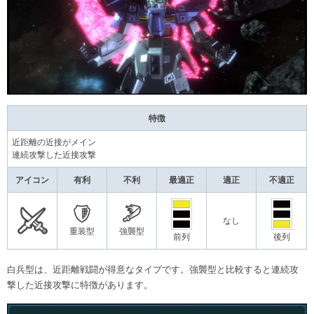
特徴
近距離の近接がメイン
連続攻撃した近接攻撃
アイコン
有利
不利
最適正
適正
不適正
なし
重装型
強襲型
前列
後列
白兵型は、近距離戦闘が得意なタイプです。強襲型と比較すると連続攻
撃した近接攻撃に特徴があります。