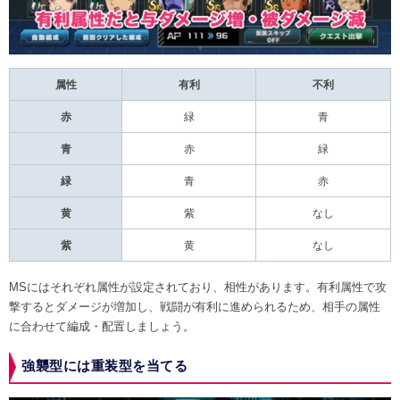
属性
有利
不利
赤
緑
青
青
赤
緑
緑
青
赤
黄
紫
なし
紫
黄
なし
MSにはそれぞれ属性が設定されており、相性があります。有利属性で攻
撃するとダメージが増加し、戦闘が有利に進められるため、相手の属性
に合わせて編成・配置しましょう。
強襲型には重装型を当てる