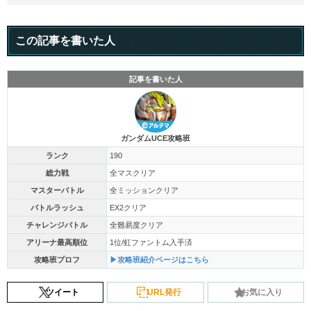
この記事を書いた人
記事を書いた人
ガンダムUCE攻略班
ランク
190
総力戦
全マスクリア
マスターバトル
全ミッションクリア
バトルラッシュ
EX2クリア
チャレンジバトル
全難易度クリア
アリーナ最高順位
1位/虹ファントム入手済
攻略班プロフ
▶攻略班紹介ページはこちら
ツイート
URL発行
お気に入り