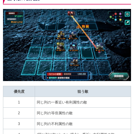
優先度
狙う敵
1
同じ列の一番近い有利属性の敵
2
同じ列の等倍属性の敵
3
同じ列の不利属性の敵