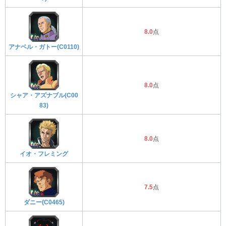
8.0
点
アナベル・ガトー(C0110)
8.0
点
シャア・アズナブル(C00
83)
8.0
点
イオ・フレミング
7.5
点
ダニー(C0465)