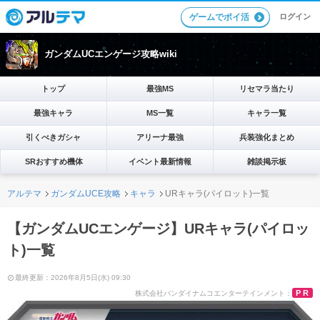
ログイン
ゲームでポイ活
ガンダムUCエンゲージ攻略wiki
トップ
最強MS
リセマラ当たり
最強キャラ
MS一覧
キャラ一覧
引くべきガシャ
アリーナ最強
兵装強化まとめ
SRおすすめ機体
イベント最新情報
雑談掲示板
アルテマ
ガンダムUCE攻略
キャラ
URキャラ(パイロット)一覧
【ガンダムUCエンゲージ】URキャラ(パイロッ
ト)一覧
最終更新：2026年8月5日(水) 09:30
PR