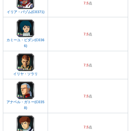
7.5
点
イリア・パゾム(C0371)
7.5
点
カミーユ・ビダン(C036
6)
7.5
点
イリヤ・ソラリ
7.5
点
アナベル・ガトー(C035
8)
7.5
点