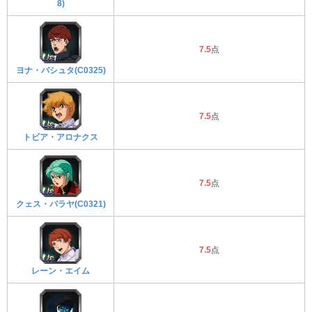
8)
7.5
点
ヨナ・バシュタ(C0325)
7.5
点
トビア・アロナクス
7.5
点
クェス・パラヤ(C0321)
7.5
点
レーン・エイム