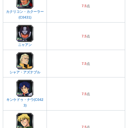
7.5
点
カクリコン・カクーラー
(C0431)
7.5
点
ニャアン
7.5
点
シャア・アズナブル
7.5
点
キンケドゥ・ナウ(C042
3)
7.5
点