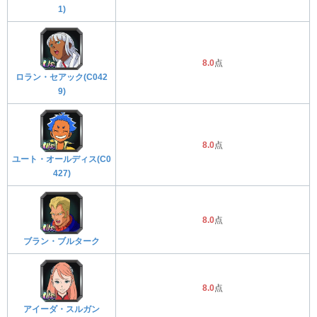
1)
8.0
点
ロラン・セアック(C042
9)
8.0
点
ユート・オールディス(C0
427)
8.0
点
ブラン・ブルターク
8.0
点
アイーダ・スルガン