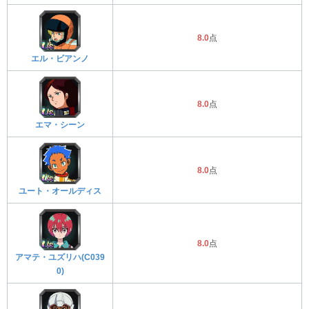
8.0
点
エル・ビアンノ
8.0
点
エマ・シーン
8.0
点
ユート・オールディス
8.0
点
アマテ・ユズリハ(C039
0)