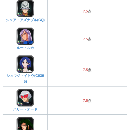
7.5
点
シャア・アズナブル(GQ)
7.5
点
ルー・ルカ
7.5
点
シュウジ・イトウ(C039
5)
7.5
点
ハリー・オード