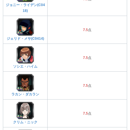
ジョニー・ライデン(C04
18)
7.5
点
ジェリド・メサ(C0414)
7.5
点
ソシエ・ハイム
7.5
点
ラカン・ダカラン
7.5
点
クリム・ニック