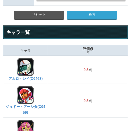
リセット
キャラ一覧
評価点
キャラ
▽
9.5
点
アムロ・レイ(C0463)
9.5
点
ジュドー・アーシタ(C04
59)