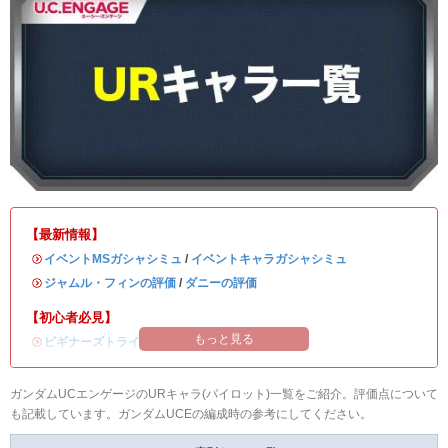
【最新情報】
・
イベントMSガシャシミュ
/
イベントキャラガシャシミュ
・
ジャムル・フィンの評価
/
ダニーの評価
【初心者必見】
もっと見る
・
ビギナーズトライアルの攻略
ガンダムUCエンゲージのURキャラ(パイロット)一覧をご紹介。評価点について
も記載しています。ガンダムUCEの編成時の参考にしてください。