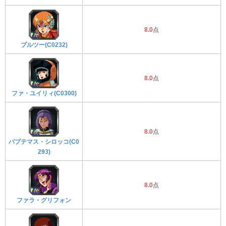
8.0
点
プルツー(C0232)
8.0
点
ファ・ユイリィ(C0300)
8.0
点
パプテマス・シロッコ(C0
293)
8.0
点
ファラ・グリフォン