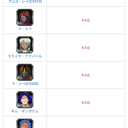
アムロ・レイ(C0374)
9.0
点
マ・クベ
8.5
点
ラライヤ・アクパール
8.5
点
マ・クベ(C0428)
8.5
点
ギム・ギンガナム