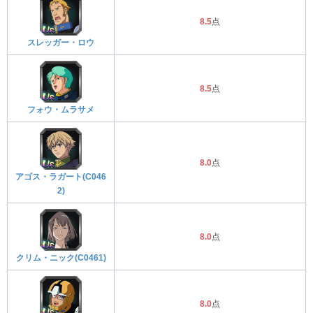
8.5
点
スレッガー・ロウ
8.5
点
フォウ・ムラサメ
8.0
点
アゴス・ラガート(C046
2)
8.0
点
クリム・ニック(C0461)
8.0
点