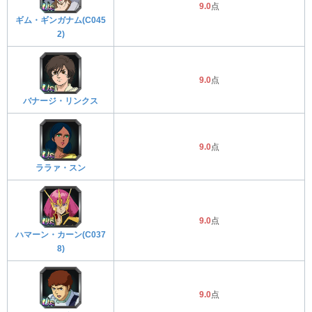
9.0
点
ギム・ギンガナム(C045
2)
9.0
点
バナージ・リンクス
9.0
点
ララァ・スン
9.0
点
ハマーン・カーン(C037
8)
9.0
点