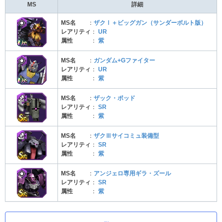
MS
詳細
MS名
：
ザクⅠ＋ビッグガン（サンダーボルト版）
レアリティ
：
UR
属性
：
紫
MS名
：
ガンダム+Gファイター
レアリティ
：
UR
属性
：
紫
MS名
：
ザック・ポッド
レアリティ
：
SR
属性
：
紫
MS名
：
ザクⅢサイコミュ装備型
レアリティ
：
SR
属性
：
紫
MS名
：
アンジェロ専用ギラ・ズール
レアリティ
：
SR
属性
：
紫