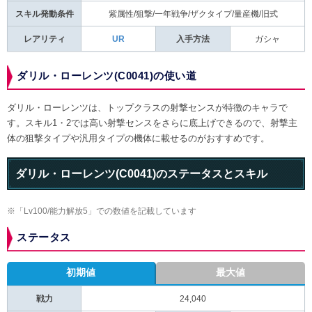
スキル発動条件
紫属性/狙撃/一年戦争/ザクタイプ/量産機/旧式
レアリティ
UR
入手方法
ガシャ
ダリル・ローレンツ(C0041)の使い道
ダリル・ローレンツは、トップクラスの射撃センスが特徴のキャラで
す。スキル1・2では高い射撃センスをさらに底上げできるので、射撃主
体の狙撃タイプや汎用タイプの機体に載せるのがおすすめです。
ダリル・ローレンツ(C0041)のステータスとスキル
※「Lv100/能力解放5」での数値を記載しています
ステータス
初期値
最大値
戦力
24,040