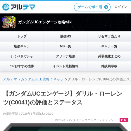
ログイン
ゲームでポイ活
ガンダムUCエンゲージ攻略wiki
トップ
最強MS
リセマラ当たり
最強キャラ
MS一覧
キャラ一覧
引くべきガシャ
アリーナ最強
兵装強化まとめ
SRおすすめ機体
イベント最新情報
雑談掲示板
アルテマ
ガンダムUCE攻略
キャラ
ダリル・ローレンツ(C0041)の評価と
【ガンダムUCエンゲージ】ダリル・ローレン
ツ(C0041)の評価とステータス
最終更新：2026年8月5日(水) 09:30
PR