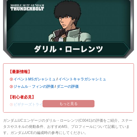
【最新情報】
・
イベントMSガシャシミュ
/
イベントキャラガシャシミュ
・
ジャムル・フィンの評価
/
ダニーの評価
【初心者必見】
もっと見る
・
ビギナーズトライアルの攻略
ガンダムUCエンゲージのダリル・ローレンツ(C0041)の評価をご紹介。ステー
タスやスキルの発動条件、おすすめMS、プロフィールについて記載していま
す。ガンダムUCEの編成時の参考にしてください。