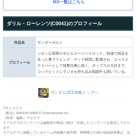
MS一覧はこちら
ダリル・ローレンツ(C0041)のプロフィール
作品名
サンダーボルト
ジオン公国軍のモビルスーツパイロット。戦場で両足を
失った事でリビング・デッド師団に配属され、エースス
プロフィール
ナイパーとして狙撃任務に就く。ポップスが大好きで、
コックピットにラジオを持ち込み戦闘中も聞いている。
ガンダムUCE攻略トップへ
©サンライズ
［配信］BANDAI NAMCO Entertainment Inc.
［執筆・編集］アルテマ
※アルテマのコンテンツは編集部が独自に検討・作成したコンテンツを提供しており
ます。
※アルテマに掲載しているゲーム内画像の著作権、商標権その他の知的財産権は、当