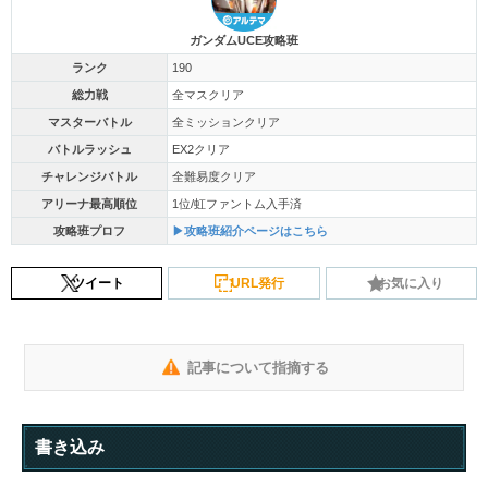
ガンダムUCE攻略班
ランク
190
総力戦
全マスクリア
マスターバトル
全ミッションクリア
バトルラッシュ
EX2クリア
チャレンジバトル
全難易度クリア
アリーナ最高順位
1位/虹ファントム入手済
攻略班プロフ
▶攻略班紹介ページはこちら
ツイート
URL発行
お気に入り
記事について指摘する
書き込み