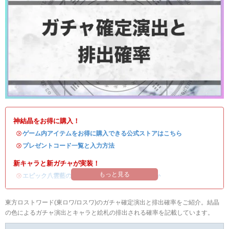
神結晶をお得に購入！
・
ゲーム内アイテムをお得に購入できる公式ストアはこちら
・
プレゼントコード一覧と入力方法
新キャラと新ガチャが実装！
もっと見る
・
エピック八雲藍の評価
/
ガチャシミュ
/
引くべきか
東方ロストワード(東ロワ/ロスワ)のガチャ確定演出と排出確率をご紹介。結晶
の色によるガチャ演出とキャラと絵札の排出される確率を記載しています。