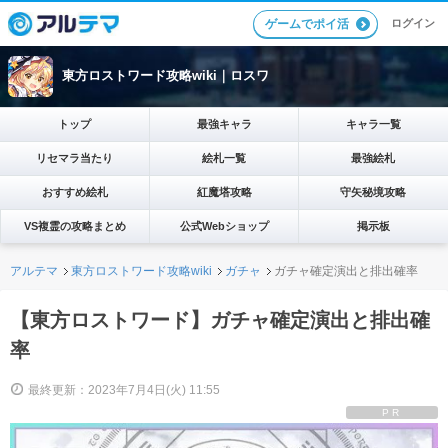
ログイン
ゲームでポイ活
東方ロストワード攻略wiki｜ロスワ
トップ
最強キャラ
キャラ一覧
リセマラ当たり
絵札一覧
最強絵札
おすすめ絵札
紅魔塔攻略
守矢秘境攻略
VS複霊の攻略まとめ
公式Webショップ
掲示板
アルテマ
東方ロストワード攻略wiki
ガチャ
ガチャ確定演出と排出確率
【東方ロストワード】ガチャ確定演出と排出確
率
最終更新：2023年7月4日(火) 11:55
PR