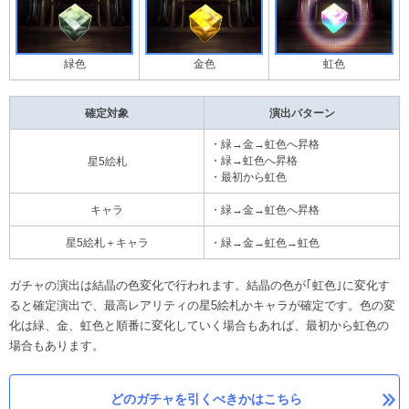
緑色
金色
虹色
確定対象
演出パターン
・緑→金→虹色へ昇格
・緑→虹色へ昇格
星5絵札
・最初から虹色
キャラ
・緑→金→虹色へ昇格
星5絵札＋キャラ
・緑→金→虹色→虹色
ガチャの演出は結晶の色変化で行われます。結晶の色が｢虹色｣に変化す
ると確定演出で、最高レアリティの星5絵札かキャラが確定です。色の変
化は緑、金、虹色と順番に変化していく場合もあれば、最初から虹色の
場合もあります。
どのガチャを引くべきかはこちら