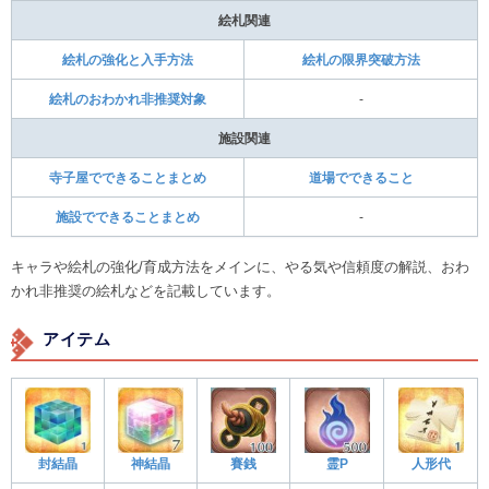
絵札関連
絵札の強化と入手方法
絵札の限界突破方法
絵札のおわかれ非推奨対象
-
施設関連
寺子屋でできることまとめ
道場でできること
施設でできることまとめ
-
キャラや絵札の強化/育成方法をメインに、やる気や信頼度の解説、おわ
かれ非推奨の絵札などを記載しています。
アイテム
封結晶
神結晶
賽銭
霊P
人形代