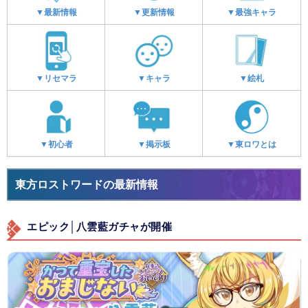
▼最新情報
▼更新情報
▼最強キャラ
▼リセマラ
▼キャラ
▼絵札
▼初心者
▼掲示板
▼東ロワとは
東方ロストワードの最新情報
エピック│八雲藍ガチャが開催