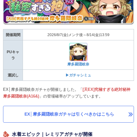
開催期間
2026/8/7(金)メンテ後～8/14(金)13:59
PUキャ
ラ
摩多羅隠岐奈
運試し
▶ガチャシミュ
EX│摩多羅隠岐奈ガチャが開催しました。「
[天EX]究極すぎる絶対秘神
摩多羅隠岐奈(A16&)
」の登場確率がアップしています。
EX│摩多羅隠岐奈ガチャは引くべきかはこちら
水着エピック｜レミリアガチャが開催