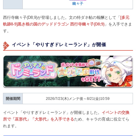
幽々子
西行寺幽々子(D8;9)が登場しました。文の特ダネ帖の報酬として「
[多元
軌跡8-9]黒き根の国のデッドドラゴン 西行寺幽々子(D8;9)
」を入手できま
す。
イベント「やりすぎドレミーランド」が開催
開催期間
2026/7/23(木)メンテ後～8/21(金)10:59
イベント「やりすぎドレミーランド」が開催しました。
イベントの交換
所で「巫形代」「大形代」を入手できる
ため、キャラの育成に役立てら
れます。