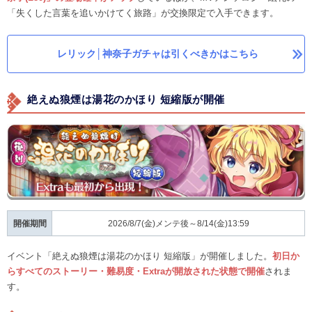
「失くした言葉を追いかけてく旅路」が交換限定で入手できます。
レリック│神奈子ガチャは引くべきかはこちら
絶えぬ狼煙は湯花のかほり 短縮版が開催
開催期間
2026/8/7(金)メンテ後～8/14(金)13:59
イベント「絶えぬ狼煙は湯花のかほり 短縮版」が開催しました。
初日か
らすべてのストーリー・難易度・Extraが開放された状態で開催
されま
す。