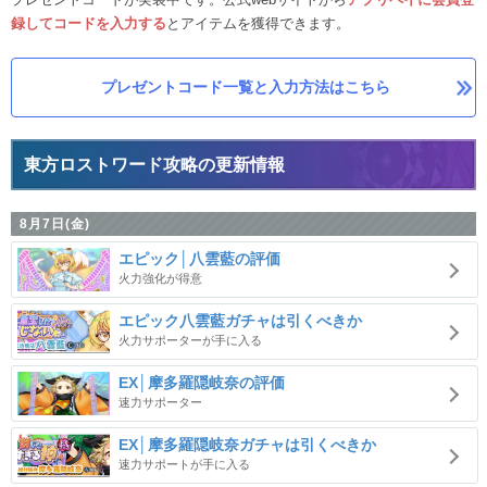
録してコードを入力する
とアイテムを獲得できます。
プレゼントコード一覧と入力方法はこちら
東方ロストワード攻略の更新情報
8月7日(金)
エピック│八雲藍の評価
火力強化が得意
エピック八雲藍ガチャは引くべきか
火力サポーターが手に入る
EX│摩多羅隠岐奈の評価
速力サポーター
EX│摩多羅隠岐奈ガチャは引くべきか
速力サポートが手に入る