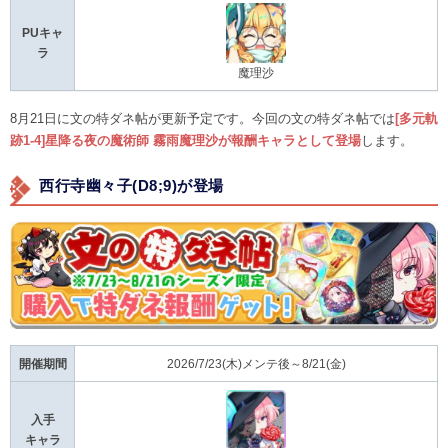
PUキャ
ラ
魔理沙
8月21日に文の特ダネ帖が更新予定です。今回の文の特ダネ帖では
[多元軌
跡1-4]星降る夜の魔術師 霧雨魔理沙が報酬キャラとして登場
します。
西行寺幽々子(D8;9)が登場
開催期間
2026/7/23(木)メンテ後～8/21(金)
入手
キャラ