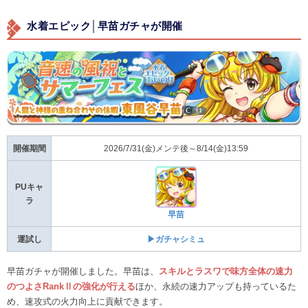
水着エピック│早苗ガチャが開催
開催期間
2026/7/31(金)メンテ後～8/14(金)13:59
PUキャ
ラ
早苗
運試し
▶ガチャシミュ
早苗ガチャが開催しました。早苗は、
スキルとラスワで味方全体の速力
のつよさRankⅡの強化が行える
ほか、永続の速力アップも持っているた
め、速攻式の火力向上に貢献できます。