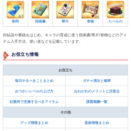
割符
指南書
華片
巻物
たべもの
封結晶や賽銭をはじめ、キャラの育成に使う指南書/華片/巻物などのアイ
テム入手方法、使い道などを記載しています。
お役立ち情報
お役立ち
毎日やるべきことまとめ
ガチャ演出と確率
おつかいレベルの上げ方
おわかれのメリットと注意点
社務所で交換するべきアイテム
課題報酬一覧
その他
グッズ情報まとめ
楽曲情報まとめ