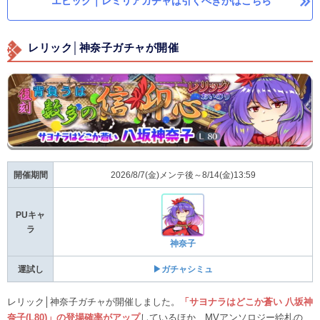
エピック｜レミリアガチャは引くべきかはこちら
レリック│神奈子ガチャが開催
開催期間
2026/8/7(金)メンテ後～8/14(金)13:59
PUキャ
ラ
神奈子
運試し
▶ガチャシミュ
レリック│神奈子ガチャが開催しました。
「サヨナラはどこか蒼い 八坂神
奈子(L80)」の登場確率がアップ
しているほか、MVアンソロジー絵札の