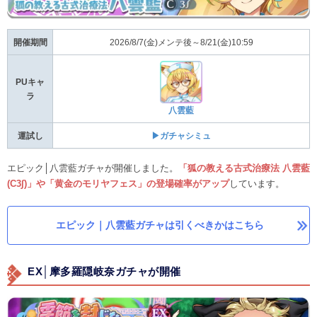
開催期間
2026/8/7(金)メンテ後～8/21(金)10:59
PUキャ
ラ
八雲藍
運試し
▶ガチャシミュ
エピック│八雲藍ガチャが開催しました。
「狐の教える古式治療法 八雲藍
(C3∫)」や「黄金のモリヤフェス」の登場確率がアップ
しています。
エピック｜八雲藍ガチャは引くべきかはこちら
EX│摩多羅隠岐奈ガチャが開催