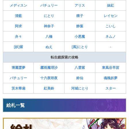
メディスン
パチュリー
アリス
妹紅
清藍
にとり
穣子
レイセン
阿求
神奈子
静葉
こいし
弁々
八橋
小悪魔
ネムノ
[妖]紫
ぬえ
[風]にとり
-
転生鏡探索の攻略
博麗霊夢
霧雨魔理沙
八雲紫
東風谷早苗
パチュリー
十六夜咲夜
鈴仙
魂魄妖夢
茨木華扇
紅美鈴
河城にとり
スター
絵札一覧