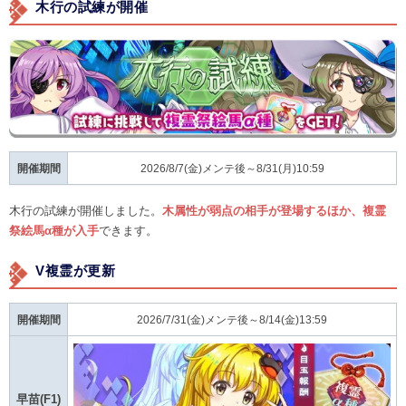
木行の試練が開催
開催期間
2026/8/7(金)メンテ後～8/31(月)10:59
木行の試練が開催しました。
木属性が弱点の相手が登場するほか、複霊
祭絵馬α種が入手
できます。
V複霊が更新
開催期間
2026/7/31(金)メンテ後～8/14(金)13:59
早苗(F1)