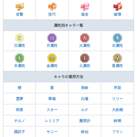
攻撃
技巧
速攻
破壊
属性別キャラ一覧
日属性
月属性
火属性
水属性
木属性
金属性
土属性
星属性
キャラの運用方法
橙
紫
美鈴
早苗
霊夢
華扇
白蓮
リリー
咲夜
スター
ルナ
大妖精
チルノ
レミリア
魔理沙
鈴瑚
諏訪子
サニー
鈴仙
フラン