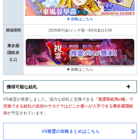
▶攻略はこちら
開催期間
2026/8/7(金)メンテ後～8/14(金)13:59
摩多羅
隠岐奈
(L1)
▶攻略はこちら
獲得可能な絵札
VS複霊が更新しました。強力な絵札と交換できる
「複霊祭絵馬α種」で
交換できる絵札の追加
や
サヨナラはどこか蒼いが入手できる摩多羅隠岐
奈
が予定されています。
VS複霊の攻略まとめはこちら