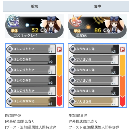
拡散
集中
[攻撃]光弾
[攻撃]質量弾
[弾幕構成]陽気寄り
[弾幕構成]陰気寄り
[ブースト追加]星属性人間特攻弾
[ブースト追加]星属性人間特攻弾