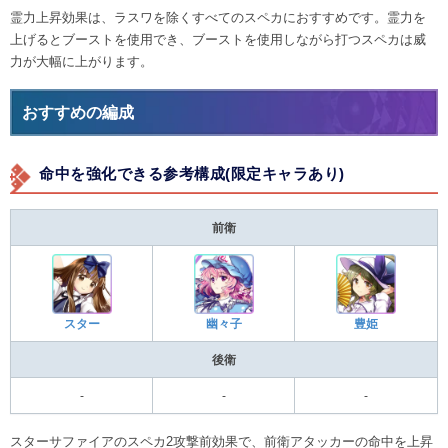
霊力上昇効果は、ラスワを除くすべてのスペカにおすすめです。霊力を
上げるとブーストを使用でき、ブーストを使用しながら打つスペカは威
力が大幅に上がります。
おすすめの編成
命中を強化できる参考構成(限定キャラあり)
前衛
スター
幽々子
豊姫
後衛
-
-
-
スターサファイアのスペカ2攻撃前効果で、前衛アタッカーの命中を上昇