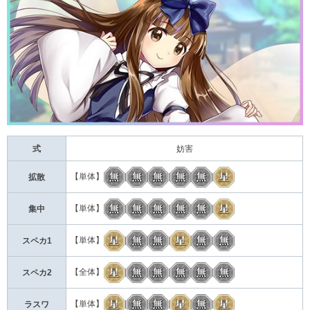
式
妨害
【単体】
|
|
|
拡散
【単体】
|
|
|
集中
【単体】
|
|
|
スペカ1
【全体】
|
|
|
スペカ2
【単体】
|
|
|
ラスワ