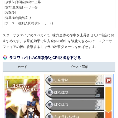
[攻撃前]仲間全体命中上昇
[攻撃]星属性レーザー弾
[攻撃後]-
[弾幕構成]陰気寄り
[ブースト追加]人間特攻レーザー弾
スターサファイアのスペカ2は、味方全体の命中を上昇させたい場合にお
すすめです。攻撃前効果で味方全体の命中を強化できるので、スターサ
ファイアの後に攻撃するキャラの攻撃ダメージを伸ばせます。
ラスワ：相手のCRI攻撃とCRI防御を下げる
カード
ブースト詳細