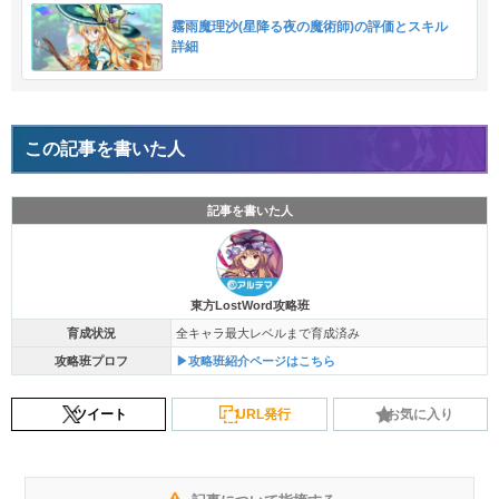
霧雨魔理沙(星降る夜の魔術師)の評価とスキル
詳細
この記事を書いた人
記事を書いた人
東方LostWord攻略班
育成状況
全キャラ最大レベルまで育成済み
攻略班プロフ
▶攻略班紹介ページはこちら
ツイート
URL発行
お気に入り