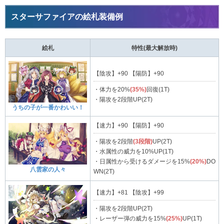
スターサファイアの絵札装備例
絵札
特性
(最大解放時)
【陰攻】+90 【陽防】+90
・体力を20%
(35%)
回復(1T)
・陽攻を2段階UP(2T)
うちの子が一番かわいい！
【速力】+90 【陽防】+90
・陽攻を2段階
(3段階)
UP(2T)
・水属性の威力を10%UP(1T)
・日属性から受けるダメージを15%
(20%)
DO
八雲家の人々
WN(2T)
【速力】+81 【陰攻】+99
・陽攻を2段階UP(2T)
・レーザー弾の威力を15%
(25%)
UP(1T)