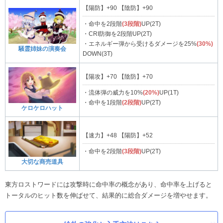
【陽防】+90 【陰防】+90
・命中を2段階
(3段階)
UP(2T)
・CRI防御を2段階UP(2T)
・エネルギー弾から受けるダメージを25%
(30%)
騒霊姉妹の演奏会
DOWN(3T)
【陽攻】+70 【陰防】+70
・流体弾の威力を10%
(20%)
UP(1T)
・命中を1段階
(2段階)
UP(2T)
ケロケロハット
【速力】+48 【陽防】+52
・命中を2段階
(3段階)
UP(2T)
大切な商売道具
東方ロストワードには攻撃時に命中率の概念があり、命中率を上げると
トータルのヒット数を伸ばせて、結果的に総合ダメージを増やせます。