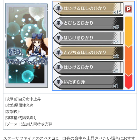
[攻撃前]自分命中上昇
[攻撃]星属性光弾
[攻撃後]-
[弾幕構成]陽気寄り
[ブースト追加]人間特攻光弾
スターサファイアのスペカ1は、自身の命中を上昇させたい場合におすす