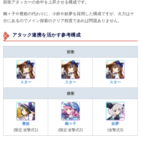
前衛アタッカーの命中を上昇させる構成です。
幽々子や豊姫の代わりに、小鈴や妖夢を採用した構成ですが、火力は十
分にあるのでメイン探索のクリア程度であれば問題ありません。
アタック連携を活かす参考構成
前衛
スター
スター
スター
後衛
豊姫
幽々子
妖夢
(限定:攻撃式1)
(限定:攻撃式2)
(攻撃式3)