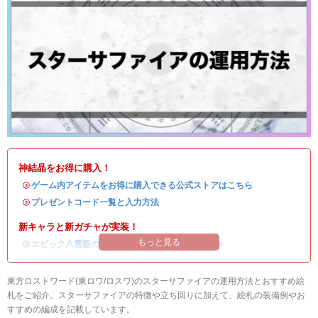
神結晶をお得に購入！
・
ゲーム内アイテムをお得に購入できる公式ストアはこちら
・
プレゼントコード一覧と入力方法
新キャラと新ガチャが実装！
もっと見る
・
エピック八雲藍の評価
/
ガチャシミュ
/
引くべきか
東方ロストワード(東ロワ/ロスワ)のスターサファイアの運用方法とおすすめ絵
札をご紹介。スターサファイアの特徴や立ち回りに加えて、絵札の装備例やお
すすめの編成を記載しています。