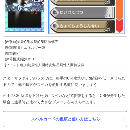
[攻撃前]対象CRI攻撃/CRI防御低下
[攻撃]星属性エネルギー弾
[攻撃後]-
[弾幕構成]陽気寄り
[ブースト追加]無属性人間特攻弾/星属性人間特攻弾
スターサファイアのラスワは、相手のCRI攻撃やCRI防御を低下させられ
るので、他の味方がスペカを使用する前に使いましょう。
相手のCRI防御を下げた後にスペカなどで攻撃をすると、CRIが発生した
場合に通常時と比べて大きなダメージを与えられます。
スペルカードの種類と使い方はこちら