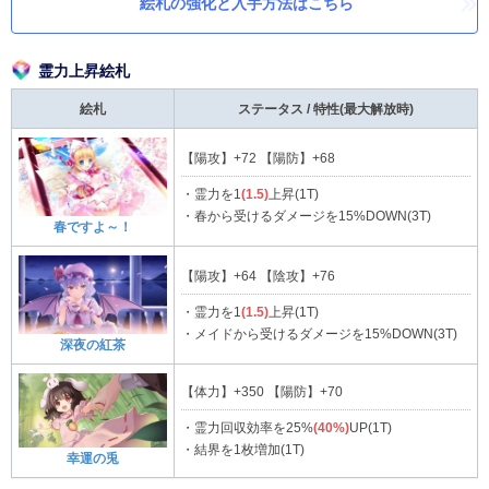
絵札の強化と入手方法はこちら
霊力上昇絵札
絵札
ステータス / 特性
(最大解放時)
【陽攻】+72 【陽防】+68
・霊力を1
(1.5)
上昇(1T)
・春から受けるダメージを15%DOWN(3T)
春ですよ～！
【陽攻】+64 【陰攻】+76
・霊力を1
(1.5)
上昇(1T)
・メイドから受けるダメージを15%DOWN(3T)
深夜の紅茶
【体力】+350 【陽防】+70
・霊力回収効率を25%
(40%)
UP(1T)
・結界を1枚増加(1T)
幸運の兎