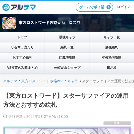
ログイン
ゲームでポイ活
東方ロストワード攻略wiki｜ロスワ
トップ
最強キャラ
キャラ一覧
リセマラ当たり
絵札一覧
最強絵札
おすすめ絵札
紅魔塔攻略
守矢秘境攻略
VS複霊の攻略まとめ
公式Webショップ
掲示板
アルテマ
東方ロストワード攻略wiki
キャラ
スターサファイアの運用方法と
【東方ロストワード】スターサファイアの運用
方法とおすすめ絵札
最終更新：2022年5月27日(金) 18:00
PR