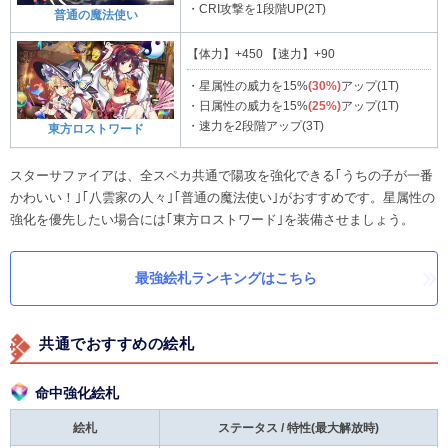
・CRI攻撃を1段階UP(2T)
普通の魔法使い
【体力】+450 【速力】+90
・星属性の威力を15%
(30%)
アップ(1T)
・日属性の威力を15%
(25%)
アップ(1T)
・速力を2段階アップ(3T)
東方ロストワード
スターサファイアは、全スペカ共通で陽攻を強化できる｢うちの子が一番
かわいい！｣｢八雲家の人々｣｢普通の魔法使い｣がおすすめです。星属性の
強化を優先したい場合には｢東方ロストワード｣を装備させましょう。
最強絵札ランキングはこちら
共通でおすすめの絵札
命中強化絵札
絵札
ステータス / 特性
(最大解放時)