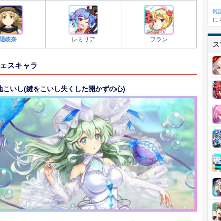
雑
に
隠岐奈
レミリア
フラン
ス
ェスキャラ
地こいし(鍵をこいし失くした開かずの心)