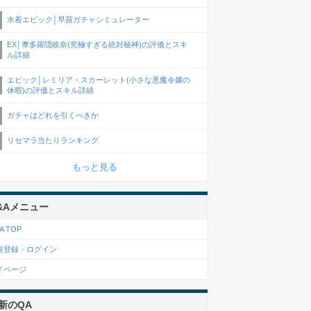
水着エピック│早苗ガチャシミュレーター
EX│摩多羅隠岐奈(究極すぎる絶対秘神)の評価とスキ
ル詳細
エピック│レミリア・スカーレット(小さな悪魔令嬢の
休暇)の評価とスキル詳細
ガチャはどれを引くべきか
リセマラ当たりランキング
もっと見る
&Aメニュー
A TOP
規登録・ログイン
イページ
新のQA