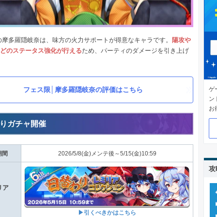
の摩多羅隠岐奈は、味方の火力サポートが得意なキャラです。
陽攻や
などのステータス強化が行える
ため、パーティのダメージを引き上げ
。
フェス限│摩多羅隠岐奈の評価はこちら
ゲ
ン
お
りガチャ開催
期間
2026/5/8(金)メンテ後～5/15(金)10:59
攻
リア
▶引くべきかはこちら