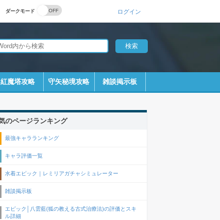
ダークモード
ログイン
紅魔塔攻略
守矢秘境攻略
雑談掲示板
気のページランキング
最強キャラランキング
キャラ評価一覧
水着エピック｜レミリアガチャシミュレーター
雑談掲示板
エピック│八雲藍(狐の教える古式治療法)の評価とスキ
ル詳細