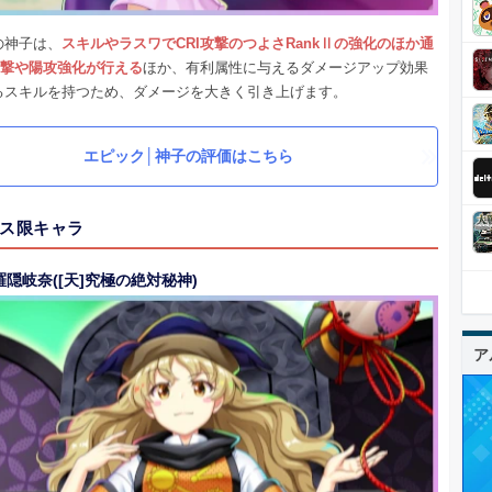
の神子は、
スキルやラスワでCRI攻撃のつよさRankⅡの強化のほか通
攻撃や陽攻強化が行える
ほか、有利属性に与えるダメージアップ効果
るスキルを持つため、ダメージを大きく引き上げます。
エピック│神子の評価はこちら
ス限キャラ
隠岐奈([天]究極の絶対秘神)
ア