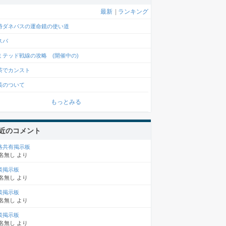
最新
|
ランキング
特ダネパスの運命鏡の使い道
スパ
ミテッド戦線の攻略 (開催中の)
茶でカンスト
装のついて
もっとみる
近のコメント
略共有掲示板
名無し
より
談掲示板
名無し
より
談掲示板
名無し
より
談掲示板
名無し
より