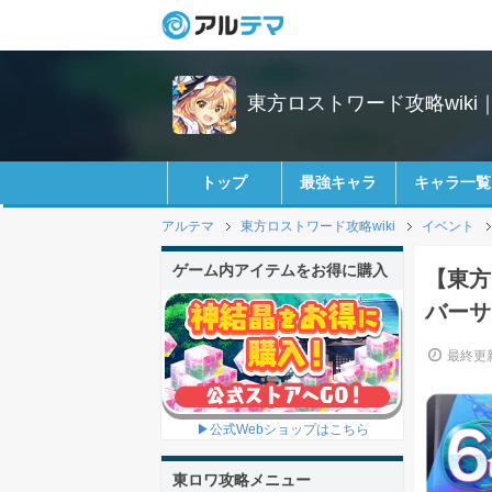
東方ロストワード攻略wiki
トップ
最強キャラ
キャラ一覧
アルテマ
東方ロストワード攻略wiki
イベント
ゲーム内アイテムをお得に購入
【東方
バーサ
最終更新
▶公式Webショップはこちら
東ロワ攻略メニュー