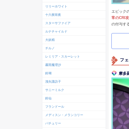
リリーホワイト
エピック
十六夜咲夜
常のCRI
スターサファイア
の付与す
ルナチャイルド
大妖精
チルノ
レミリア・スカーレット
フェ
霧雨魔理沙
摩多羅
鈴瑚
洩矢諏訪子
サニーミルク
鈴仙
フランドール
メディスン・メランコリー
パチュリー