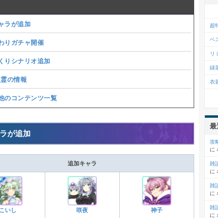
ャラが追加
超
ベ
わりガチャ開催
リ
くりシナリオ追加
緑
複霊の情報
衣
他のコンテンツ一覧
最
ラが追加
攻
に
追加キャラ
雑
に
雑
に
雑
こいし
咲夜
神子
に