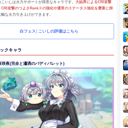
のこいしは火力サポートが得意なキャラです。
大結界によるCRI攻撃
CRI攻撃のつよさRankⅡの強化や通常のステータス強化を豊富に持
大幅な火力引き上げができます。
白フェス│こいしの評価はこちら
ックキャラ
夜咲夜(完全と瀟洒のバディバレット)