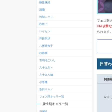
藤原妹紅
清蘭
河城にとり
フェス限
秋穣子
CRI攻撃
られます
レイセン
稗田阿求
八坂神奈子
秋静葉
古明地こいし
日替わ
九十九弁々
九十九八橋
開催
小悪魔
坂田ネムノ
レミ
フェス限キャラ一覧
属性別キャラ一覧
日属性