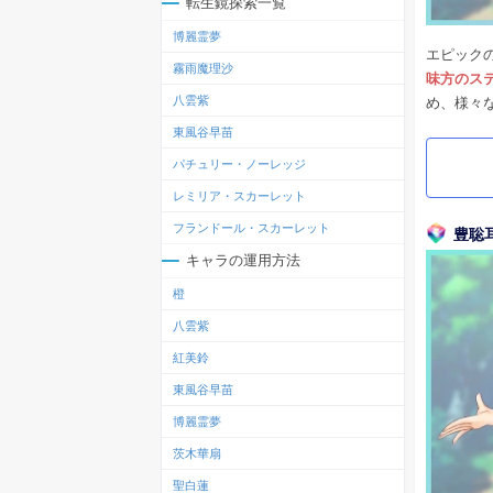
転生鏡探索一覧
博麗霊夢
エピック
霧雨魔理沙
味方のス
八雲紫
め、様々
東風谷早苗
パチュリー・ノーレッジ
レミリア・スカーレット
フランドール・スカーレット
豊聡
キャラの運用方法
橙
八雲紫
紅美鈴
東風谷早苗
博麗霊夢
茨木華扇
聖白蓮