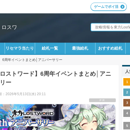
ゲームでポイ活
｜ロスワ
リセマラ当たり
絵札一覧
最強絵札
おすすめ絵札
6周年イベントまとめ│アニバーサリー
人
ロストワード】6周年イベントまとめ│アニ
リー
：2026年5月13日(水) 20:11
PR