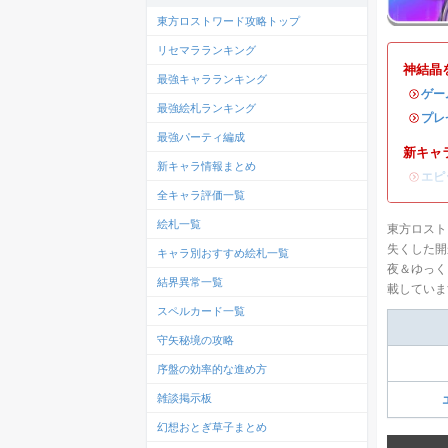
東方ロストワード攻略トップ
リセマラランキング
神結晶
最強キャラランキング
・
ゲー
最強絵札ランキング
・
プレ
最強パーティ編成
新キャ
新キャラ情報まとめ
・
エピ
全キャラ評価一覧
絵札一覧
東方ロスト
失くした開
キャラ別おすすめ絵札一覧
夜＆ゆっく
結界異常一覧
載していま
スペルカード一覧
守矢秘境の攻略
序盤の効率的な進め方
雑談掲示板
幻想おとぎ草子まとめ