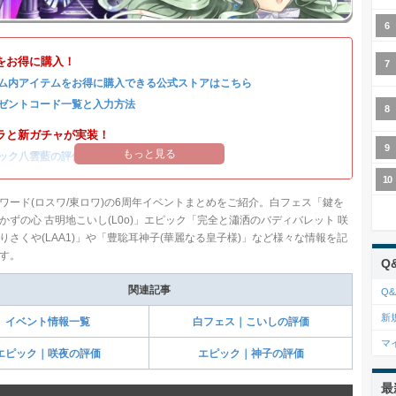
をお得に購入！
ム内アイテムをお得に購入できる公式ストアはこちら
ゼントコード一覧と入力方法
ラと新ガチャが実装！
もっと見る
ック八雲藍の評価
/
ガチャシミュ
/
引くべきか
ワード(ロスワ/東ロワ)の6周年イベントまとめをご紹介。白フェス「鍵を
かずの心 古明地こいし(L0o)」エピック「完全と瀟洒のバディバレット 咲
りさくや(LAA1)」や「豊聡耳神子(華麗なる皇子様)」など様々な情報を記
す。
Q
関連記事
Q&
新
イベント情報一覧
白フェス｜こいしの評価
マ
エピック｜咲夜の評価
エピック｜神子の評価
最